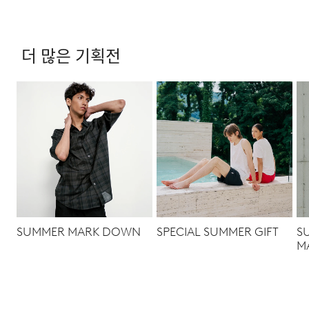
더 많은 기획전
SUMMER MARK DOWN
SPECIAL SUMMER GIFT
S
M