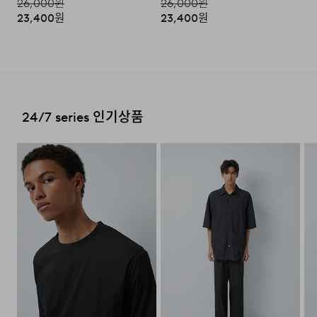
26,000
원
26,000
원
·교환 및 반품 상품 포장 시 상품이 외부로 유실되지 않도록
테이프 등으로 안전하게 포장하여 발송해 주시기 바랍니다.
23,400
원
23,400
원
편의점 픽업 가능 상품에 한하여 주문 시 배송 주소에 원하
시는 GS25 편의점을 선택하여 수령 가능하며 상품 도착 시
문자로 안내해 드립니다.
(편의점 픽업 상품은 배송완료 후 6일 이내 수령 해야하며,
2. 교환 & 반품시 절차
기간 내 미 수령 시, 배송비 고객 부담으로 반품 처리됩니다.
·상품 수령후 2~3일내 구매하신 사이트 "마이페이지" 주
이점 유의 바랍니다.)
문/배송 내역조회에서 직접 접수 하시거나 고객센터를 통해
24/7 series 인기상품
접수해주세요.
배송비
·직접 반품: 코오롱인더스트리 FnC부문 제품의 반품처 주
소는 '경기도 화성시 동탄산단 10길 74 코오롱 온라인 9
회원구매 시 배송비는 2,500원 (3만원 이상 무료) (도서,산
층'입니다. / 고객센터:
1588-7667
(유료)
간,오지 일부 지역은 배송비가 추가됩니다.)
·편의점 반품: 편의점 반품은 편의점 픽업이 가능한 상품에
도서지역 추가 배송료: 3,000~9,000원 (도서지역별로 상
한해서 이용 가능합니다. 편의점 반품 신청 후 발급되는 승
이하며 추가 금액이 발생할 수 있습니다.)
인번호로 GS25에 설치된 PostBox에 반품 접수를 진행해
주시기 바랍니다.
·코오롱물류 인터넷 쇼핑몰 (지정된 반송처로 반송되지 않
을 시, 교환 및 반품 절차가 지연될 수 있습니다.)