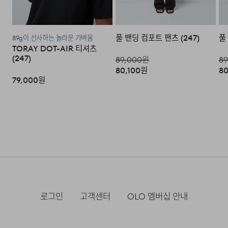
·단순 변심으로 인한 교환 및 반품 시 택배비용은 고객님께
서 부담하셔야 합니다. (배송착오 및 제품 불량의 경우 제외)
풀 밴딩 컴포트 팬츠 (247)
풀
89g이 선사하는 놀라운 가벼움
TORAY DOT-AIR 티셔츠
3. 교환/반품이 가능한 경우
(247)
89,000
원
89
80,100
원
80
·상품을 공급받으신 날로부터 7일 이내에 요청이 가능합니
79,000
원
다.
·상품을 미사용한 상태에서 반송하여 주십시오.
·반송된 후 물류센터에서 반송확인 후 환불 및 교환처리 됩
니다.
4. 교환/반품이 불가능한 경우
다음과 같이 상품이 사용/훼손된 경우에는 교환 및 반품이
로그인
고객센터
OLO 멤버십 안내
되지 않습니다.
·고객님의 귀책 사유로 상품이 훼손된 경우. (단, 상품의 내