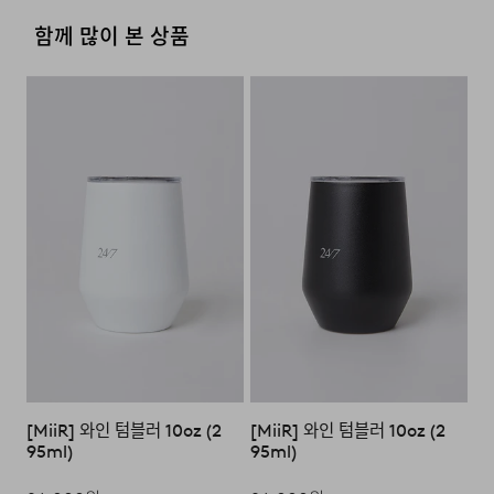
·물류센터 내 상품 부족시, 상품이 있는 타매장에서 이동받
·방문 가능한 매장이 없을 경우, 코오롱인더스트리㈜ FnC
제조국
중국
함께 많이 본 상품
아 배송하므로 평균 배송일보다 1~2일이 지연될 수 있습니
·사이즈 교환만 가능하며 컬러 교환을 원하실 경우, 기존 상
부문 서비스센터로 택배 접수가 가능합니다. 수선 요청 제품
다.
품 반품 후 재 주문이 필요합니다.
과 함께 간단한 수선 내용 및 연락처를 작성한 메모를 동봉
수입식품안전관리특별법에
상품상세정보 참조
따른 수입신고를 필함 여부
하여 보내주시기 바랍니다. (택배비는 선불 지급입니다.)
·반품에 의한 선환불은 불가능 하며, 반품 상품이 물류센터
(수입기구, 용기, 포장)
로 입고된 후 상품의 이상 유무를 확인한 후에 환불처리 해
·일반적인 수선 기간은 배송 기간 포함하여 약 10일 이내이
[매장직배송]
품질보증기준
코오롱인더스트리㈜FnC부문
드립니다.
나, 수선의 난이도와 원부자재 수급 상황에 따라 달라질 수
제품의 품질보증기간은
·일부 상품의 경우, 지정된 매장에서 직접 배송이 이루어집
있습니다.
구입일로부터 1년, 입점사
니다.
제품의 경우, 업체마다 다를 수
·자세한 수선 접수 방법과 수선 비용은 아래 '수선품 접수 자
1. 교환 & 반품시 주의사항
있음 그 외 기준은 관련법 및
·지정된 매장의 재고 부족시 타매장에서 재고를 수급하여 배
세히 보기'를 통해 확인 가능합니다.
소비자분쟁해결 규정에 따름
송하므로 3~7일이 소요됩니다.
·교환 및 반품은 제품 수령 후 7일 이내에 가능합니다.
a/s책임자와 전화번호
코오롱인더스트리(주)FnC부문
* 예약 및 공동구매와 같은 특정 상품의 경우, 사전에 공지
·상품은 착용한 흔적이 있거나, 상품tag가 손상된 경우 교
1588-7667
된 발송일에 일괄 배송됩니다.
환/반품/환불이 불가합니다. 교환시 맞교환은 불가능하며,
수선품 접수 자세히 보기
상품 입고 후 교환을 원하시는 제품으로 배송해드립니다.
·교환 및 반품내역이 접수되지 않거나, 지정된 반송처로 반
배송지역
[MiiR] 와인 텀블러 10oz (2
[MiiR] 와인 텀블러 10oz (2
송되지 않을 시, 교환/반품/환불 절차가 지연되오니 양해
95ml)
95ml)
부탁 드립니다.
전국배송 가능 (제주도나 기타도서 지방은 별도의 요금이 부
과됩니다.)