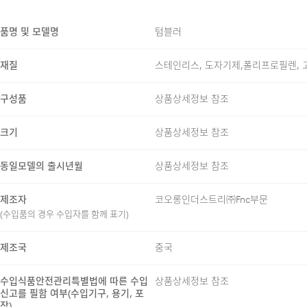
품명 및 모델명
텀블러
재질
스테인리스, 도자기제,폴리프로필렌, 
구성품
상품상세정보 참조
크기
상품상세정보 참조
동일모델의 출시년월
상품상세정보 참조
제조자
코오롱인더스트리㈜Fnc부문
(수입품의 경우 수입자를 함께 표기)
제조국
중국
수입식품안전관리특별법에 따른 수입
상품상세정보 참조
신고를 필함 여부(수입기구, 용기, 포
장)