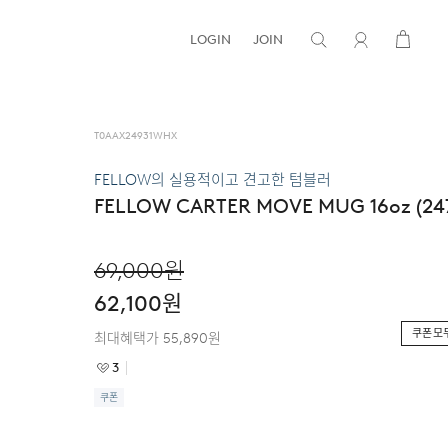
LOGIN
JOIN
T0AAX24931WHX
FELLOW의 실용적이고 견고한 텀블러
FELLOW CARTER MOVE MUG 16oz (24
69,000
원
62,100
원
쿠폰 모
최대혜택가
55,890
원
3
쿠폰