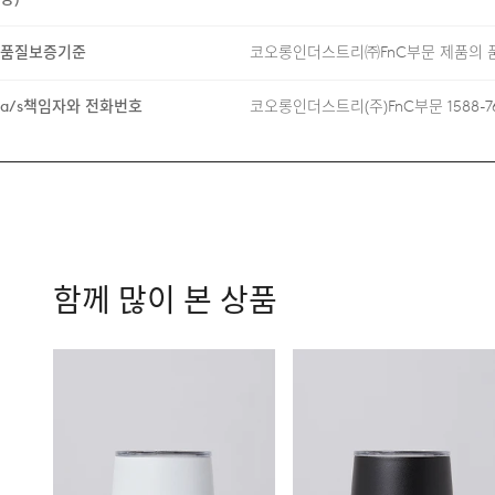
품질보증기준
코오롱인더스트리㈜FnC부문 제품의 품
a/s책임자와 전화번호
코오롱인더스트리(주)FnC부문 1588-7
함께 많이 본 상품