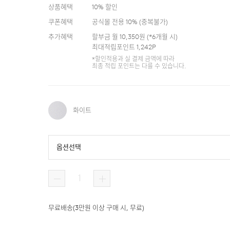
상품혜택
10
% 할인
쿠폰혜택
공식몰 전용 10%
(
중복불가
)
추가혜택
할부금 월
10,350
원 (*
6
개월 시)
최대적립포인트
1,242
P
*할인적용과 실 결제 금액에 따라
최종 적립 포인트는 다를 수 있습니다.
화이트
옵션선택
화이트
무료배송
(
3만원 이상 구매 시, 무료
)