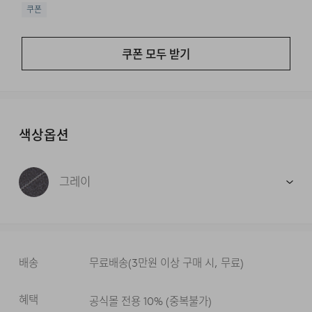
쿠폰
쿠폰 모두 받기
색상옵션
그레이
배송
무료배송
(
3만원 이상 구매 시, 무료
)
혜택
공식몰 전용 10%
(
중복불가
)