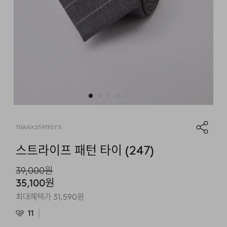
T0AAX25911GYX
스트라이프 패턴 타이 (247)
39,000
원
35,100
원
최대혜택가
31,590
원
11