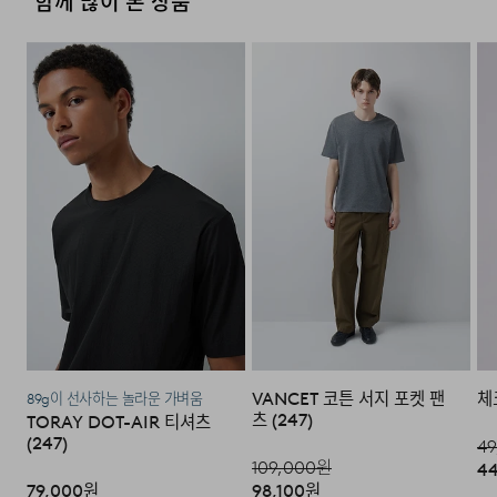
함께 많이 본 상품
아 배송하므로 평균 배송일보다 1~2일이 지연될 수 있습니
·사이즈 교환만 가능하며 컬러 교환을 원하실 경우, 기존 상
공합니다.
부문 서비스센터로 택배 접수가 가능합니다. 수선 요청 제품
다.
품 반품 후 재 주문이 필요합니다.
과 함께 간단한 수선 내용 및 연락처를 작성한 메모를 동봉
제조국
중국
포멀한 셋업부터 데일리 셔츠까지 폭넓은 스타일링 가
하여 보내주시기 바랍니다. (택배비는 선불 지급입니다.)
·반품에 의한 선환불은 불가능 하며, 반품 상품이 물류센터
취급시 주의사항
상품상세설명참조
능해요.
로 입고된 후 상품의 이상 유무를 확인한 후에 환불처리 해
·일반적인 수선 기간은 배송 기간 포함하여 약 10일 이내이
[매장직배송]
품질보증기준
코오롱인더스트리㈜FnC부문 제품의
드립니다.
나, 수선의 난이도와 원부자재 수급 상황에 따라 달라질 수
품질보증기간은 구입일로부터 1년,
·일부 상품의 경우, 지정된 매장에서 직접 배송이 이루어집
있습니다.
입점사 제품의 경우, 업체마다 다를 수
니다.
있음 그 외 기준은 관련법 및
·자세한 수선 접수 방법과 수선 비용은 아래 '수선품 접수 자
24/7 COMMENTS
1. 교환 & 반품시 주의사항
소비자분쟁해결 규정에 따름
·지정된 매장의 재고 부족시 타매장에서 재고를 수급하여 배
세히 보기'를 통해 확인 가능합니다.
송하므로 3~7일이 소요됩니다.
a/s책임자와
코오롱인더스트리(주)FnC부문 1588-
·교환 및 반품은 제품 수령 후 7일 이내에 가능합니다.
울처럼 부드럽고 고급스러운 촉감의 폴리 혼방 소재로
전화번호
7667
제작된 스트라이프 넥타이입니다.
* 예약 및 공동구매와 같은 특정 상품의 경우, 사전에 공지
·상품은 착용한 흔적이 있거나, 상품tag가 손상된 경우 교
된 발송일에 일괄 배송됩니다.
환/반품/환불이 불가합니다. 교환시 맞교환은 불가능하며,
수선품 접수 자세히 보기
매끄럽고 유연한 질감이 특징이며, 3폴드 핸드 스티치
상품 입고 후 교환을 원하시는 제품으로 배송해드립니다.
마감으로 완성도를 높였습니다. 포멀한 셋업부터 캐주얼
·교환 및 반품내역이 접수되지 않거나, 지정된 반송처로 반
배송지역
셔츠까지 자연스럽게 어우러지며,부드러운 인상과
VANCET 코튼 서지 포켓 팬
체
송되지 않을 시, 교환/반품/환불 절차가 지연되오니 양해
89g이 선사하는 놀라운 가벼움
세련된 스트라이프 패턴으로 높은 활용도를 자랑하는
츠 (247)
TORAY DOT-AIR 티셔츠
부탁 드립니다.
전국배송 가능 (제주도나 기타도서 지방은 별도의 요금이 부
(247)
아이템입니다.
49
과됩니다.)
109,000
원
·교환 및 반품 상품 포장 시 상품이 외부로 유실되지 않도록
44
테이프 등으로 안전하게 포장하여 발송해 주시기 바랍니다.
79,000
원
98,100
원
편의점 픽업 가능 상품에 한하여 주문 시 배송 주소에 원하