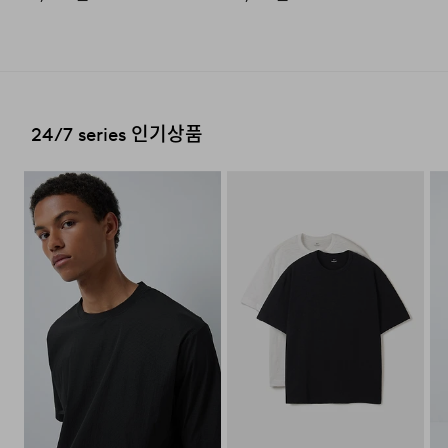
시는 GS25 편의점을 선택하여 수령 가능하며 상품 도착 시
문자로 안내해 드립니다.
(편의점 픽업 상품은 배송완료 후 6
일 이내 수령 해야하며, 기간 내 미 수령 시, 배송비 고객 부
2. 교환 & 반품시 절차
담으로 반품 처리됩니다. 이점 유의 바랍니다.)
·상품 수령후 2~3일내 구매하신 사이트 "마이페이지" 주
문/배송 내역조회에서 직접 접수 하시거나 고객센터를 통해
24/7 series 인기상품
접수해주세요.
배송비
·직접 반품: 코오롱인더스트리 FnC부문 제품의 반품처 주
회원구매 시 배송비는 2,500원 (3만원 이상 무료) (도서,산
소는 '경기도 화성시 동탄산단 10길 74 코오롱 온라인 9
간,오지 일부 지역은 배송비가 추가됩니다.)
층'입니다. / 고객센터:
1588-7667
(유료)
도서지역 추가 배송료: 3,000~9,000원 (도서지역별로 상
·편의점 반품: 편의점 반품은 편의점 픽업이 가능한 상품에
이하며 추가 금액이 발생할 수 있습니다.)
한해서 이용 가능합니다. 편의점 반품 신청 후 발급되는 승
인번호로 GS25에 설치된 PostBox에 반품 접수를 진행해
주시기 바랍니다.
·코오롱물류 인터넷 쇼핑몰 (지정된 반송처로 반송되지 않
을 시, 교환 및 반품 절차가 지연될 수 있습니다.)
·단순 변심으로 인한 교환 및 반품 시 택배비용은 고객님께