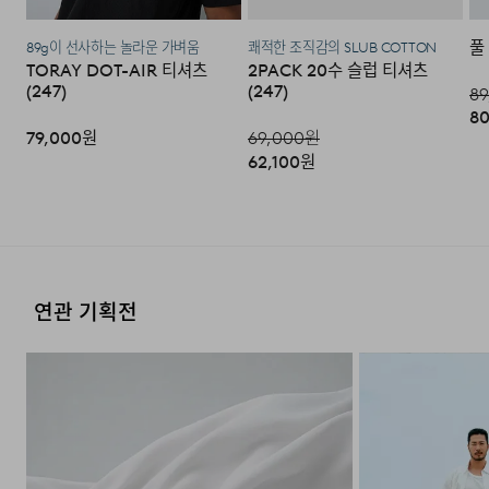
서 부담하셔야 합니다. (배송착오 및 제품 불량의 경우 제외)
풀
89g이 선사하는 놀라운 가벼움
쾌적한 조직감의 SLUB COTTON
TORAY DOT-AIR 티셔츠
2PACK 20수 슬럽 티셔츠
3. 교환/반품이 가능한 경우
(247)
(247)
89
80
·상품을 공급받으신 날로부터 7일 이내에 요청이 가능합니
79,000
원
69,000
원
다.
62,100
원
·상품을 미사용한 상태에서 반송하여 주십시오.
·반송된 후 물류센터에서 반송확인 후 환불 및 교환처리 됩
니다.
연관 기획전
4. 교환/반품이 불가능한 경우
다음과 같이 상품이 사용/훼손된 경우에는 교환 및 반품이
되지 않습니다.
·고객님의 귀책 사유로 상품이 훼손된 경우. (단, 상품의 내
용 확인을 위해 포장 등을 훼손한 경우는 제외)