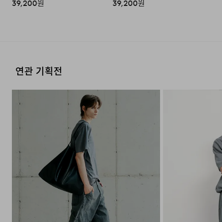
39,200
원
39,200
원
연관 기획전
구분된 수납 공간
내장된 카드 홀더
가벼운 외출이나
한 쪽 수납
여행지에서 최적의 휴대성을 기획
구획에는 카드 홀더를 내장하여
의도로 제작한 아이템으로, 단순함
지갑을 꺼낼 필요 없이 간편하게
속에서도 정교하게 설계된 내부
결제와 교통 수단 이용이
구조는 두 개의 구획으로 나뉘어
가능합니다.
외관으로 느껴지는 사이즈보다 더
효율적인 수납이 가능하게 합니다.
여권, 지갑 등 에센셜 아이템을