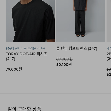
주시기 바랍니다.
·코오롱물류 인터넷 쇼핑몰 (지정된 반송처로 반송되지 않
을 시, 교환 및 반품 절차가 지연될 수 있습니다.)
·단순 변심으로 인한 교환 및 반품 시 택배비용은 고객님께
서 부담하셔야 합니다. (배송착오 및 제품 불량의 경우 제외)
풀 밴딩 컴포트 팬츠 (247)
89g이 선사하는 놀라운 가벼움
쾌적
3. 교환/반품이 가능한 경우
TORAY DOT-AIR 티셔츠
2
(247)
(2
89,000
원
·상품을 공급받으신 날로부터 7일 이내에 요청이 가능합니
80,100
원
다.
79,000
원
69
62
·상품을 미사용한 상태에서 반송하여 주십시오.
·반송된 후 물류센터에서 반송확인 후 환불 및 교환처리 됩
니다.
4. 교환/반품이 불가능한 경우
같이 구매한 상품