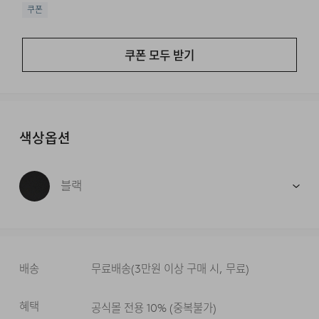
쿠폰
쿠폰 모두 받기
색상옵션
블랙
배송
무료배송
(
3만원 이상 구매 시, 무료
)
혜택
공식몰 전용 10%
(
중복불가
)