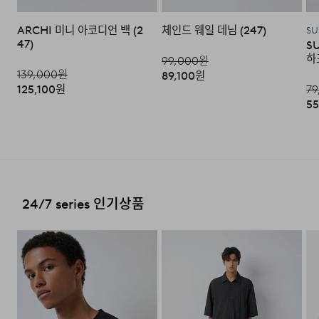
·교환 및 반품내역이 접수되지 않거나, 지정된 반송처로 반
배송지역
ARCHI 미니 아코디언 백 (2
체인드 웨일 데님 (247)
송되지 않을 시, 교환/반품/환불 절차가 지연되오니 양해
SU
47)
S
부탁 드립니다.
전국배송 가능 (제주도나 기타도서 지방은 별도의 요금이 부
하
99,000
원
과됩니다.)
139,000
원
·교환 및 반품 상품 포장 시 상품이 외부로 유실되지 않도록
89,100
원
테이프 등으로 안전하게 포장하여 발송해 주시기 바랍니다.
125,100
원
79
편의점 픽업 가능 상품에 한하여 주문 시 배송 주소에 원하
55
시는 GS25 편의점을 선택하여 수령 가능하며 상품 도착 시
문자로 안내해 드립니다.
(편의점 픽업 상품은 배송완료 후 6
일 이내 수령 해야하며, 기간 내 미 수령 시, 배송비 고객 부
2. 교환 & 반품시 절차
담으로 반품 처리됩니다. 이점 유의 바랍니다.)
·상품 수령후 2~3일내 구매하신 사이트 "마이페이지" 주
문/배송 내역조회에서 직접 접수 하시거나 고객센터를 통해
접수해주세요.
배송비
24/7 series 인기상품
·직접 반품: 코오롱인더스트리 FnC부문 제품의 반품처 주
회원구매 시 배송비는 2,500원 (3만원 이상 무료) (도서,산
소는 '경기도 화성시 동탄산단 10길 74 코오롱 온라인 9
간,오지 일부 지역은 배송비가 추가됩니다.)
층'입니다. / 고객센터:
1588-7667
(유료)
도서지역 추가 배송료: 3,000~9,000원 (도서지역별로 상
·편의점 반품: 편의점 반품은 편의점 픽업이 가능한 상품에
이하며 추가 금액이 발생할 수 있습니다.)
한해서 이용 가능합니다. 편의점 반품 신청 후 발급되는 승
인번호로 GS25에 설치된 PostBox에 반품 접수를 진행해