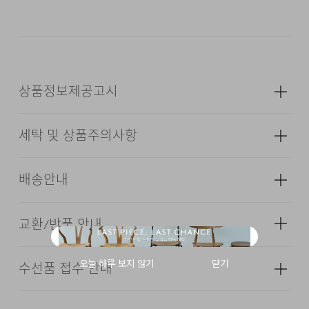
DESCRIPTION
상품정보제공고시
COWHIDE LEATHER
2 SEPARATE STORAGE COMPARTMENTS
세탁 및 상품주의사항
SIZED TO FIT A PASSPORT PERFECTLY
성별
남성
BUILT-IN CARD HOLDER
종류
가방
배송안내
ADJUSTABLE STRAP FOR A CUSTOM FIT
소재
겉감: 천연가죽(소) 안감: 면 100% (심지,
보강재,상표,무늬,레이스,밴드 등 제외)
교환/반품 안내
배송기간(물류센터)
색상
블랙
24/7 COMMENT
본 상품은 오프라인 매장과 동시에 판매하는 상품이므로, 주
크기
상품상세정보 참조
수선품 접수 안내
드라이클리닝을 할 수 없다. (프린트,jersey T셔츠류,
문 접수 및 상품 준비 도중 판매가 증가하여 발송지연 또는
·교환 및 반품은 상품수령 후 7일 이내에 요청 하셔야 하며,
나일론 소재의 점퍼류 등)
아키백 시리즈는 카우 하이드 레더 원피 겉면의 불균형한
무게
200g
품절 될 수 있으니 양해 부탁드립니다. 배송이 지연되는 경
수선 및 착용상태가 없는 사용하지 않은 상품이어야 합니다.
우 고객님께 빠르게 안내 할 수 있도록 노력하겠습니다. [물
텍스쳐를 최소화한 탑 그레인 퀄리티를 사용하여 튼튼하고