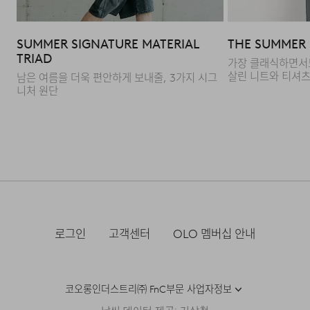
간편하게 휴대하기 적합하며, 사용
빈도에 따라 아이템을 구분하여
SUMMER SIGNATURE MATERIAL
THE SUMMER E
보관할 수 있는 실용적인
TRIAD
구조입니다.
가장 클래식하면서
살린 니트와 티셔
남은 여름을 더욱 편안하게 보내줄, 3가지 시그
니처 원단
FAQ
Q : 어떠한 가죽으로 제작되었나요?
A : 아키백 시리즈는 생후 2년 이상 된 암소의 가죽으로
제작되며, 매우 튼튼하며 장기간 사용 가능한 카우 하이드
로그인
고객센터
OLO 멤버십 안내
레더가 사용되었습니다. 카우 하이드는 부드럽고 유연하여
가방과 같은 소프트한 스타일의 아이템 품종에 많이
활용되는 가죽 소재로, 아키백은 탑 그레인 퀄리티의 가죽을
코오롱인더스트리㈜ FnC부문 사업자정보
사용하여 소가죽 원지의 표면 흠집이나 상처를 가볍게