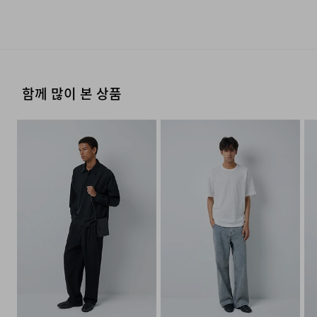
제조자
코오롱인더스트리(주)FnC부문
천연 가죽 제품으로 착용 및 보관시 습기나 물에 노출되지
류센터배송]
·단순 변심으로 인한 교환 및 반품 요청시 왕복 또는 편도 배
·제품을 구입하신 매장 또는 인근 브랜드 매장(직영점, 대리
장기간 사용이 가능하도록 제작됐습니다. 천연 가죽이
(수입품의 경우
않는 것이 좋으며, 물에 닿았을 경우 마른 수건으로
송비는 고객님 부담입니다.
점, 백화점, 할인점 등)을 통하여 수선 접수가 가능합니다.
수입자를 함께 표기)
가지는 흉터나, 주름, 상처를 제거하여 상대적으로 일정하고
·결제완료 후 평균 3~5일(휴일 및 공휴일제외) 이내에 배송
닦아주고 서늘한 곳에서 말려주는 것이 좋다.
매장 접수 시 수선 방법 및 비용에 대해 1차적으로 상담을 받
균일도가 높은 가죽 상태를 유지하면서도 천연 가죽 특유의
됩니다.
·맞교환은 불가능하며, 수령하신 상품이 물류센터로 입고된
제조국
중국
으실 수 있습니다.
후 요청하신 교환상품이 배송됩니다.
다리미질을 할 수 없다.
질감 또한 느껴보실 수 있습니다. 피그먼트 공정을 가쳐
취급시 주의사항
상품상세정보 참조
·물류센터 내 상품 부족시, 상품이 있는 타매장에서 이동받
·방문 가능한 매장이 없을 경우, 코오롱인더스트리㈜ FnC
가죽 손상 및 오염에 대한 우수한 내성을 가진 레더 백으로
함께 많이 본 상품
아 배송하므로 평균 배송일보다 1~2일이 지연될 수 있습니
·사이즈 교환만 가능하며 컬러 교환을 원하실 경우, 기존 상
염소,산소계 표백제로 표백할 수 없다.
부문 서비스센터로 택배 접수가 가능합니다. 수선 요청 제품
품질보증기준
코오롱 인더스트리㈜FnC부문 제품의
탄생하였습니다.
다.
품 반품 후 재 주문이 필요합니다.
과 함께 간단한 수선 내용 및 연락처를 작성한 메모를 동봉
품질보증기간은 구입일로부터 1년,
하여 보내주시기 바랍니다. (택배비는 선불 지급입니다.)
입점사 제품의 경우, 업체마다 다를 수
미니백의 크기 대비 높은 수납 효율을 고려하여 설계된
·반품에 의한 선환불은 불가능 하며, 반품 상품이 물류센터
있음 그 외 기준은 관련법 및
로 입고된 후 상품의 이상 유무를 확인한 후에 환불처리 해
미니백은 미니멀리즘의 정수를 담은 아이템 입니다. 플랩이
·일반적인 수선 기간은 배송 기간 포함하여 약 10일 이내이
[매장직배송]
자세히 보기
소비자분쟁해결 규정에 따름
드립니다.
나, 수선의 난이도와 원부자재 수급 상황에 따라 달라질 수
없는 라이트한 디자인은 소지품의 보관에 있어 빠르고
a/s책임자와
코오롱인더스트리(주)FnC부문 1588-
·일부 상품의 경우, 지정된 매장에서 직접 배송이 이루어집
있습니다.
간편한 접근성을 제공합니다. 스트랩의 봉제 또한
전화번호
7667
니다.
전면부에서 봉제 부분이 보이지 않도록 두 개로 구분된 포켓
·자세한 수선 접수 방법과 수선 비용은 아래 '수선품 접수 자
1. 교환 & 반품시 주의사항
구획 사이에 봉제하여 세련되고 정돈된 외관을 느끼실 수
·지정된 매장의 재고 부족시 타매장에서 재고를 수급하여 배
세히 보기'를 통해 확인 가능합니다.
송하므로 3~7일이 소요됩니다.
·교환 및 반품은 제품 수령 후 7일 이내에 가능합니다.
있습니다.
* 예약 및 공동구매와 같은 특정 상품의 경우, 사전에 공지
·상품은 착용한 흔적이 있거나, 상품tag가 손상된 경우 교
된 발송일에 일괄 배송됩니다.
환/반품/환불이 불가합니다. 교환시 맞교환은 불가능하며,
수선품 접수 자세히 보기
상품 입고 후 교환을 원하시는 제품으로 배송해드립니다.