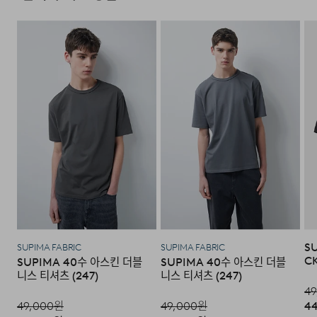
다음과 같이 상품이 사용/훼손된 경우에는 교환 및 반품이
되지 않습니다.
·고객님의 귀책 사유로 상품이 훼손된 경우. (단, 상품의 내
용 확인을 위해 포장 등을 훼손한 경우는 제외)
·포장을 개봉하였거나 포장이 훼손되어 상품가치가 현저히
상실된 경우.
·상품의 TAG, 스티커, 케이스 등을 훼손 및 분실한 경우.
·시간의 경과에 의하여 재판매가 곤란할 정도로 상품 등의
모델 착용 사이즈 : 187cm / XXX size
가치가 현저히 감소된 경우.
S
SUPIMA FABRIC
SUPIMA FABRIC
DETAIL
CK
SUPIMA 40수 아스킨 더블
SUPIMA 40수 아스킨 더블
니스 티셔츠 (247)
니스 티셔츠 (247)
49
49,000
원
49,000
원
44