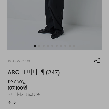
T0BAX25301BKX
ARCHI 미니 백 (247)
119,000
원
107,100
원
최대혜택가
96,390
원
8