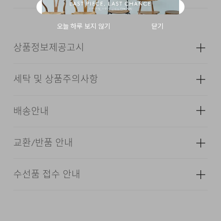
않는 감도 높은 컬러 밸런스를 지닌 아이템입니다.
빈티지한 감성에 실용성을 더한
디자인으로, 계절과
무드를 넘나드는 데일리 캡을 찾으시는 분들을 위해
상품정보제공고시
제작되었습니다.
세탁 및 상품주의사항
성별
남성
종류
모자
배송안내
FABRIC & INFORMATION
소재
겉감: 코튼 100% 안감: 폴리에스터 80%
코튼 20%
6 PANEL CLASSIC BALL CAP STRUCTURE
교환/반품 안내
배송기간(물류센터)
치수
상품상세설명참조
LOGO SYMBOL EMBROIDERED(FRONT)
본 상품은 오프라인 매장과 동시에 판매하는 상품이므로, 주
BUCKLE STRAP & STRETCHABLE BANDING FIT
무게
80g
수선품 접수 안내
불에 약함. 불꽃 주의
문 접수 및 상품 준비 도중 판매가 증가하여 발송지연 또는
·교환 및 반품은 상품수령 후 7일 이내에 요청 하셔야 하며,
PIGMENT BIO-WASHED FINISH
시즌
사계절
품절 될 수 있으니 양해 부탁드립니다. 배송이 지연되는 경
수선 및 착용상태가 없는 사용하지 않은 상품이어야 합니다.
손으로 짜는 경우에는 약하게 짜고, 원심 탈수기의 경우는
우 고객님께 빠르게 안내 할 수 있도록 노력하겠습니다. [물
100% COTTON, 14's HEAVYWEIGHT TWILL
제조자
코오롱인더스트리(주)FnC부문
단시간에 짜도록 한다.
류센터배송]
·단순 변심으로 인한 교환 및 반품 요청시 왕복 또는 편도 배
·제품을 구입하신 매장 또는 인근 브랜드 매장(직영점, 대리
(수입품의 경우
송비는 고객님 부담입니다.