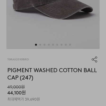
T0RAX25101BRD
PIGMENT WASHED COTTON BALL
CAP (247)
49,000
원
44,100
원
최대혜택가
39,690
원