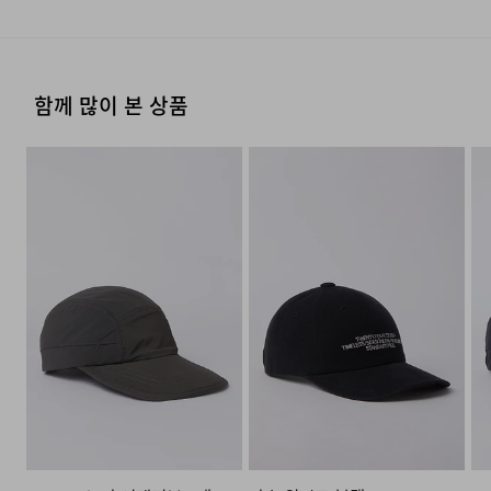
점, 백화점, 할인점 등)을 통하여 수선 접수가 가능합니다.
수입자를 함께 표기)
그늘에 뉘어서 건조한다
·결제완료 후 평균 3~5일(휴일 및 공휴일제외) 이내에 배송
매장 접수 시 수선 방법 및 비용에 대해 1차적으로 상담을 받
됩니다.
·맞교환은 불가능하며, 수령하신 상품이 물류센터로 입고된
제조국
대한민국
으실 수 있습니다.
염소,산소계 표백제로 표백할 수 없다.
후 요청하신 교환상품이 배송됩니다.
24/7 COMMENTS
취급시 주의사항
상품상세설명참조
·물류센터 내 상품 부족시, 상품이 있는 타매장에서 이동받
·방문 가능한 매장이 없을 경우, 코오롱인더스트리㈜ FnC
함께 많이 본 상품
물의 온도 30˚c를 표준으로 약하게 손세탁을 할 수 있다
아 배송하므로 평균 배송일보다 1~2일이 지연될 수 있습니
·사이즈 교환만 가능하며 컬러 교환을 원하실 경우, 기존 상
부문 서비스센터로 택배 접수가 가능합니다. 수선 요청 제품
품질보증기준
코오롱 인더스트리㈜FnC부문 제품의
피그먼트 워싱을 통해 오래 착용한 듯 자연스럽게 바랜
다.
품 반품 후 재 주문이 필요합니다.
(세탁기 사용 불가) 세제의 종류는 중성세제를 사용한다.
과 함께 간단한 수선 내용 및 연락처를 작성한 메모를 동봉
품질보증기간은 구입일로부터 1년,
색감과 부드러운 터치감을 구현하였습니다. 일반
하여 보내주시기 바랍니다. (택배비는 선불 지급입니다.)
입점사 제품의 경우, 업체마다 다를 수
·반품에 의한 선환불은 불가능 하며, 반품 상품이 물류센터
염색보다 빈티지한 컬러감은 깊이 있는 입체감을 더하며,
있음 그 외 기준은 관련법 및
로 입고된 후 상품의 이상 유무를 확인한 후에 환불처리 해
·일반적인 수선 기간은 배송 기간 포함하여 약 10일 이내이
[매장직배송]
소비자분쟁해결 규정에 따름
시간이 지날수록 멋스럽게 에이징되어 착용자만의
드립니다.
나, 수선의 난이도와 원부자재 수급 상황에 따라 달라질 수
자세히 보기
무드로 완성됩니다. 세탁 후에도 틀어짐 없는 형태
a/s책임자와
코오롱인더스트리(주)FnC부문 1588-
·일부 상품의 경우, 지정된 매장에서 직접 배송이 이루어집
있습니다.
안정성을 유지해, 오랜 시간 편안하게 착용할 수
전화번호
7667
니다.
·자세한 수선 접수 방법과 수선 비용은 아래 '수선품 접수 자
1. 교환 & 반품시 주의사항
있습니다.
·지정된 매장의 재고 부족시 타매장에서 재고를 수급하여 배
세히 보기'를 통해 확인 가능합니다.
송하므로 3~7일이 소요됩니다.
·교환 및 반품은 제품 수령 후 7일 이내에 가능합니다.
6패널 클래식 볼캡 구조를 기반으로 한 아이템으로,
절제된 디테일 속에서 실용성과 감도를 모두
* 예약 및 공동구매와 같은 특정 상품의 경우, 사전에 공지
·상품은 착용한 흔적이 있거나, 상품tag가 손상된 경우 교
담아냈습니다. 전면에는 동일 톤의 심볼 로고 자수를 더해
된 발송일에 일괄 배송됩니다.
환/반품/환불이 불가합니다. 교환시 맞교환은 불가능하며,
수선품 접수 자세히 보기
상품 입고 후 교환을 원하시는 제품으로 배송해드립니다.
과하지 않으면서도 은은한 포인트를 주었고, 후면
스트랩은 메탈 버클과 밴딩 디테일이 결합된 구조로
·교환 및 반품내역이 접수되지 않거나, 지정된 반송처로 반
배송지역