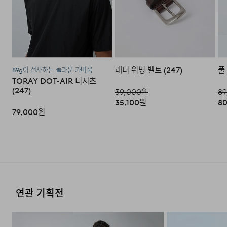
·코오롱물류 인터넷 쇼핑몰 (지정된 반송처로 반송되지 않
을 시, 교환 및 반품 절차가 지연될 수 있습니다.)
·단순 변심으로 인한 교환 및 반품 시 택배비용은 고객님께
서 부담하셔야 합니다. (배송착오 및 제품 불량의 경우 제외)
레더 위빙 벨트 (247)
풀
89g이 선사하는 놀라운 가벼움
TORAY DOT-AIR 티셔츠
3. 교환/반품이 가능한 경우
(247)
39,000
원
89
35,100
원
80
·상품을 공급받으신 날로부터 7일 이내에 요청이 가능합니
79,000
원
다.
·상품을 미사용한 상태에서 반송하여 주십시오.
·반송된 후 물류센터에서 반송확인 후 환불 및 교환처리 됩
니다.
연관 기획전
4. 교환/반품이 불가능한 경우
다음과 같이 상품이 사용/훼손된 경우에는 교환 및 반품이