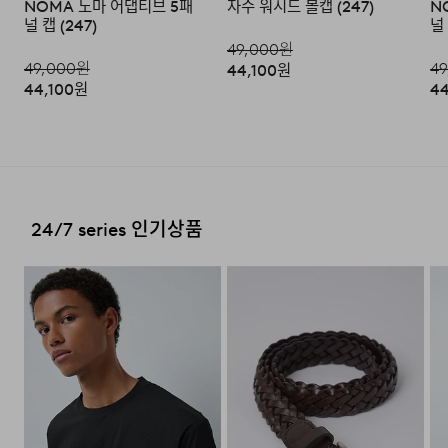
누구나 손쉽게 사이즈 조절이 가능합니다. 피그먼트 워싱
NOMA 노마 어댑티브 5패
자수 워시드 볼캡 (247)
N
송되지 않을 시, 교환/반품/환불 절차가 지연되오니 양해
널 캡 (247)
널 
특유의 부드럽게 바랜 색감과 어우러져, 전체적으로
부탁 드립니다.
전국배송 가능 (제주도나 기타도서 지방은 별도의 요금이 부
49,000
원
빈티지하면서도 클래식한 분위기를 자연스럽게
과됩니다.)
49,000
원
49
·교환 및 반품 상품 포장 시 상품이 외부로 유실되지 않도록
44,100
원
연출합니다.
테이프 등으로 안전하게 포장하여 발송해 주시기 바랍니다.
44,100
원
44
편의점 픽업 가능 상품에 한하여 주문 시 배송 주소에 원하
시는 GS25 편의점을 선택하여 수령 가능하며 상품 도착 시
문자로 안내해 드립니다.
(편의점 픽업 상품은 배송완료 후 6
일 이내 수령 해야하며, 기간 내 미 수령 시, 배송비 고객 부
2. 교환 & 반품시 절차
담으로 반품 처리됩니다. 이점 유의 바랍니다.)
·상품 수령후 2~3일내 구매하신 사이트 "마이페이지" 주
문/배송 내역조회에서 직접 접수 하시거나 고객센터를 통해
24/7 series 인기상품
접수해주세요.
배송비
·직접 반품: 코오롱인더스트리 FnC부문 제품의 반품처 주
회원구매 시 배송비는 2,500원 (3만원 이상 무료) (도서,산
소는 '경기도 화성시 동탄산단 10길 74 코오롱 온라인 9
간,오지 일부 지역은 배송비가 추가됩니다.)
층'입니다. / 고객센터:
1588-7667
(유료)
도서지역 추가 배송료: 3,000~9,000원 (도서지역별로 상
·편의점 반품: 편의점 반품은 편의점 픽업이 가능한 상품에
이하며 추가 금액이 발생할 수 있습니다.)
한해서 이용 가능합니다. 편의점 반품 신청 후 발급되는 승
인번호로 GS25에 설치된 PostBox에 반품 접수를 진행해
주시기 바랍니다.