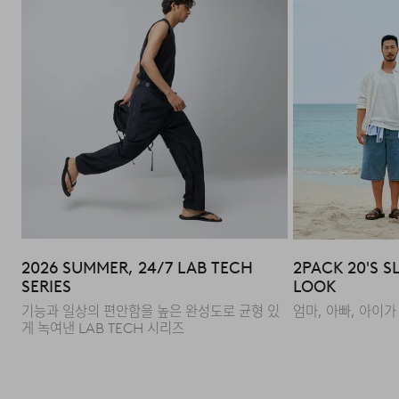
되지 않습니다.
·고객님의 귀책 사유로 상품이 훼손된 경우. (단, 상품의 내
용 확인을 위해 포장 등을 훼손한 경우는 제외)
·포장을 개봉하였거나 포장이 훼손되어 상품가치가 현저히
상실된 경우.
·상품의 TAG, 스티커, 케이스 등을 훼손 및 분실한 경우.
·시간의 경과에 의하여 재판매가 곤란할 정도로 상품 등의
가치가 현저히 감소된 경우.
2026 SUMMER, 24/7 LAB TECH
2PACK 20'S S
SERIES
LOOK
기능과 일상의 편안함을 높은 완성도로
균형 있
엄마, 아빠, 아이가
게 녹여낸 LAB TECH 시리즈
모델 착용 사이즈 : XXX size