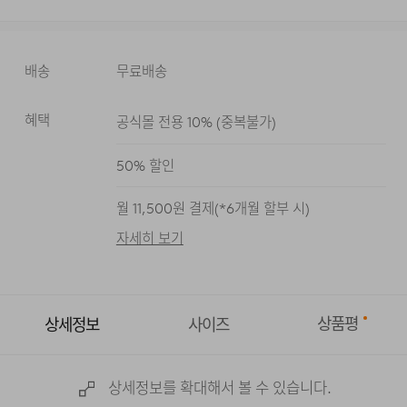
배송
무료배송
혜택
공식몰 전용 10%
(
중복불가
)
다크 네이비
블랙
멜란지 그레이
50
% 할인
월
11,500
원 결제(*
6
개월 할부 시)
자세히 보기
상품평
상세정보
사이즈
상세정보를 확대해서 볼 수 있습니다.