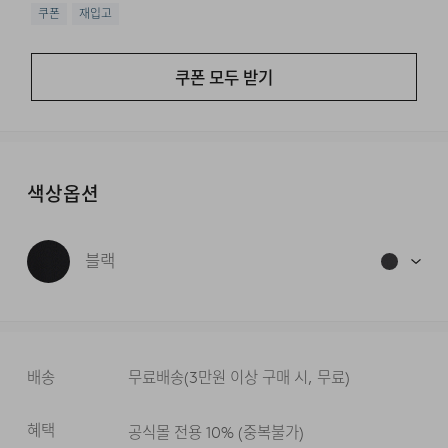
쿠폰
재입고
쿠폰 모두 받기
색상옵션
블랙
배송
무료배송
(
3만원 이상 구매 시, 무료
)
혜택
공식몰 전용 10%
(
중복불가
)