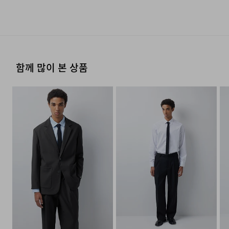
(세탁기 사용 불가) 세제의 종류는 중성세제를 사용한다.
류센터배송]
·단순 변심으로 인한 교환 및 반품 요청시 왕복 또는 편도 배
·제품을 구입하신 매장 또는 인근 브랜드 매장(직영점, 대리
고급스러운 광택감과 부드러운 촉감을 지닌 테크노
제조자
코오롱인더스트리(주)FnC부문
송비는 고객님 부담입니다.
점, 백화점, 할인점 등)을 통하여 수선 접수가 가능합니다.
폴리에스터 혼방 원단을 사용했습니다. 우수한 복원력으로
(수입품의 경우
손으로 짜는 경우에는 약하게 짜고, 원심 탈수기의 경우는
·결제완료 후 평균 3~5일(휴일 및 공휴일제외) 이내에 배송
매장 접수 시 수선 방법 및 비용에 대해 1차적으로 상담을 받
수입자를 함께 표기)
장시간 착용 시에도 구김을 최소화하며, 먼지 붙음이 적어
단시간에 짜도록 한다.
됩니다.
·맞교환은 불가능하며, 수령하신 상품이 물류센터로 입고된
으실 수 있습니다.
후 요청하신 교환상품이 배송됩니다.
언제나 깔끔한 인상을 완성해줍니다.
제조국
베트남
·물류센터 내 상품 부족시, 상품이 있는 타매장에서 이동받
세탁 후 건조할 때 기계건조를 할 수 없다.
·방문 가능한 매장이 없을 경우, 코오롱인더스트리㈜ FnC
함께 많이 본 상품
세탁방법 및
상품상세정보 참조
아 배송하므로 평균 배송일보다 1~2일이 지연될 수 있습니
·사이즈 교환만 가능하며 컬러 교환을 원하실 경우, 기존 상
부문 서비스센터로 택배 접수가 가능합니다. 수선 요청 제품
봉제선을 최소화한 정교한 디테일로 정제된 분위기를
취급시 주의사항
다.
품 반품 후 재 주문이 필요합니다.
옷걸이에 걸고 그늘에서 건조한다.
과 함께 간단한 수선 내용 및 연락처를 작성한 메모를 동봉
연출하면서도, 무게 중심을 앞쪽으로 두어 실루엣이
하여 보내주시기 바랍니다. (택배비는 선불 지급입니다.)
제조연월
2025년 03월
(해당 정보는 실제 상품과
흔들리지 않도록 설계했습니다. 풀 라이닝 마감과 리얼 버튼
·반품에 의한 선환불은 불가능 하며, 반품 상품이 물류센터
다리미질은 헝겊을 덮고 80~120˚c로 다리미질을 할 수
상이할 수 있음. 정확한 제조일은 제품
로 입고된 후 상품의 이상 유무를 확인한 후에 환불처리 해
디테일로 고급스러운 외관과 편안함을 동시에
있다.
·일반적인 수선 기간은 배송 기간 포함하여 약 10일 이내이
[매장직배송]
별도 표기 참고)
드립니다.
나, 수선의 난이도와 원부자재 수급 상황에 따라 달라질 수
갖추었습니다.
품질보증기준
코오롱 인더스트리㈜FnC부문 제품의
·일부 상품의 경우, 지정된 매장에서 직접 배송이 이루어집
있습니다.
품질보증기간은 구입일로부터 1년,
니다.
입점사 제품의 경우, 업체마다 다를 수
·자세한 수선 접수 방법과 수선 비용은 아래 '수선품 접수 자
1. 교환 & 반품시 주의사항
자세히 보기
있음 그 외 기준은 관련법 및
·지정된 매장의 재고 부족시 타매장에서 재고를 수급하여 배
세히 보기'를 통해 확인 가능합니다.
소비자분쟁해결 규정에 따름
송하므로 3~7일이 소요됩니다.
·교환 및 반품은 제품 수령 후 7일 이내에 가능합니다.
a/s책임자와
코오롱인더스트리(주)FnC부문 1588-
* 예약 및 공동구매와 같은 특정 상품의 경우, 사전에 공지
·상품은 착용한 흔적이 있거나, 상품tag가 손상된 경우 교
전화번호
7667
된 발송일에 일괄 배송됩니다.
환/반품/환불이 불가합니다. 교환시 맞교환은 불가능하며,
수선품 접수 자세히 보기
상품 입고 후 교환을 원하시는 제품으로 배송해드립니다.