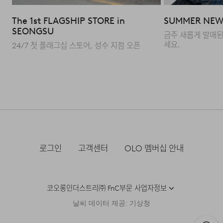
실용성을 제공합니다.
The 1st FLAGSHIP STORE in
SUMMER NEW 
SEONGSU
Q : 어느 계절에 착용하기 적합한가요?
금주 새롭게 발매된
세요.
24/7 첫 플래그십 스토어, 성수 지점 오픈
A : 한여름을 제외한 모든 시즌에 전천후로 활용 가능한
적당한 두께감입니다. 여유 있는 실루엣 덕분에 니트나
터틀넥 등 다양한 아이템과 레이어링하기 좋아 기온 변화에
유연하게 대응할 수 있습니다.
로그인
고객센터
OLO 멤버십 안내
코오롱인더스트리㈜ FnC부문 사업자정보
날씨 데이터 제공: 기상청