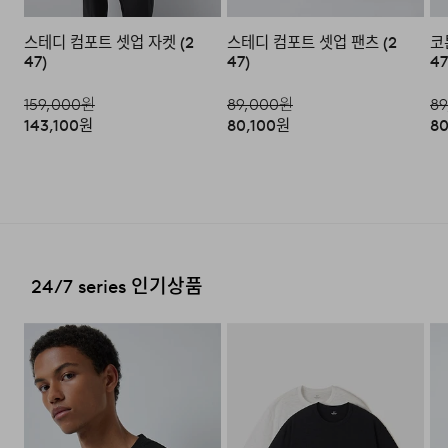
·교환 및 반품내역이 접수되지 않거나, 지정된 반송처로 반
배송지역
스테디 컴포트 셋업 자켓 (2
스테디 컴포트 셋업 팬츠 (2
코
송되지 않을 시, 교환/반품/환불 절차가 지연되오니 양해
47)
47)
47
부탁 드립니다.
전국배송 가능 (제주도나 기타도서 지방은 별도의 요금이 부
과됩니다.)
159,000
원
89,000
원
89
·교환 및 반품 상품 포장 시 상품이 외부로 유실되지 않도록
테이프 등으로 안전하게 포장하여 발송해 주시기 바랍니다.
143,100
원
80,100
원
80
편의점 픽업 가능 상품에 한하여 주문 시 배송 주소에 원하
시는 GS25 편의점을 선택하여 수령 가능하며 상품 도착 시
문자로 안내해 드립니다.
(편의점 픽업 상품은 배송완료 후 6
일 이내 수령 해야하며, 기간 내 미 수령 시, 배송비 고객 부
2. 교환 & 반품시 절차
담으로 반품 처리됩니다. 이점 유의 바랍니다.)
·상품 수령후 2~3일내 구매하신 사이트 "마이페이지" 주
문/배송 내역조회에서 직접 접수 하시거나 고객센터를 통해
접수해주세요.
배송비
24/7 series 인기상품
·직접 반품: 코오롱인더스트리 FnC부문 제품의 반품처 주
회원구매 시 배송비는 2,500원 (3만원 이상 무료) (도서,산
소는 '경기도 화성시 동탄산단 10길 74 코오롱 온라인 9
간,오지 일부 지역은 배송비가 추가됩니다.)
층'입니다. / 고객센터:
1588-7667
(유료)
도서지역 추가 배송료: 3,000~9,000원 (도서지역별로 상
·편의점 반품: 편의점 반품은 편의점 픽업이 가능한 상품에
이하며 추가 금액이 발생할 수 있습니다.)
한해서 이용 가능합니다. 편의점 반품 신청 후 발급되는 승
인번호로 GS25에 설치된 PostBox에 반품 접수를 진행해