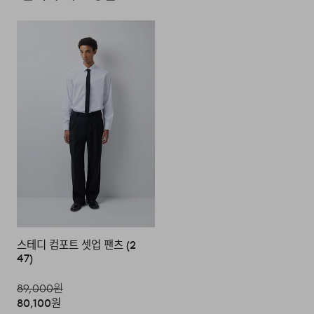
다음과 같이 상품이 사용/훼손된 경우에는 교환 및 반품이
되지 않습니다.
·고객님의 귀책 사유로 상품이 훼손된 경우. (단, 상품의 내
용 확인을 위해 포장 등을 훼손한 경우는 제외)
·포장을 개봉하였거나 포장이 훼손되어 상품가치가 현저히
모델 착용 사이즈 : 183cm / L size
상실된 경우.
·상품의 TAG, 스티커, 케이스 등을 훼손 및 분실한 경우.
·시간의 경과에 의하여 재판매가 곤란할 정도로 상품 등의
DETAIL
가치가 현저히 감소된 경우.
스테디 컴포트 셋업 팬츠 (2
47)
89,000
원
80,100
원