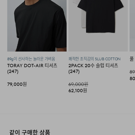
주시기 바랍니다.
·코오롱물류 인터넷 쇼핑몰 (지정된 반송처로 반송되지 않
을 시, 교환 및 반품 절차가 지연될 수 있습니다.)
·단순 변심으로 인한 교환 및 반품 시 택배비용은 고객님께
서 부담하셔야 합니다. (배송착오 및 제품 불량의 경우 제외)
풀
89g이 선사하는 놀라운 가벼움
쾌적한 조직감의 SLUB COTTON
3. 교환/반품이 가능한 경우
TORAY DOT-AIR 티셔츠
2PACK 20수 슬럽 티셔츠
(247)
(247)
89
·상품을 공급받으신 날로부터 7일 이내에 요청이 가능합니
80
다.
79,000
원
69,000
원
62,100
원
·상품을 미사용한 상태에서 반송하여 주십시오.
·반송된 후 물류센터에서 반송확인 후 환불 및 교환처리 됩
니다.
4. 교환/반품이 불가능한 경우
같이 구매한 상품