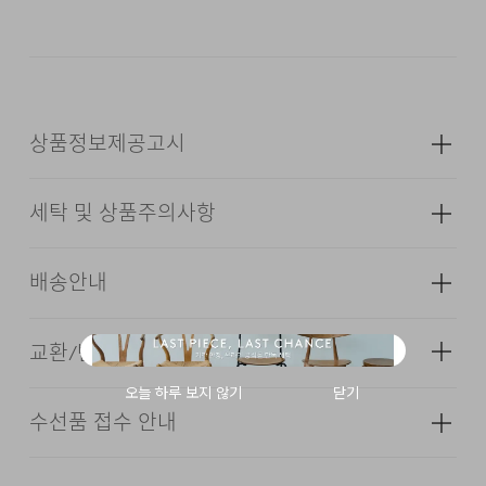
복원력으로 일상과 비즈니스 환경 모두에서 최상의
아웃핏을 유지해줍니다.
상품정보제공고시
DESCRIPTION
세탁 및 상품주의사항
OVERSIZED POCKET
성별
남성
DIAGONAL OUTSEAM
CENTER VENT
소재
겉감: 폴리에스터 65% 레이온 32%
배송안내
폴리우레탄 3% (심지,보강재,상표,무늬,
FULL LINING
레이스,밴드 등 제외)
REAL BUTTON
교환/반품 안내
색상
다크 네이비, 다크 그레이, 블랙
배송기간(물류센터)
치수
상품상세정보 참조
본 상품은 오프라인 매장과 동시에 판매하는 상품이므로, 주
수선품 접수 안내
염소,산소계 표백제로 표백할 수 없다.
문 접수 및 상품 준비 도중 판매가 증가하여 발송지연 또는
·교환 및 반품은 상품수령 후 7일 이내에 요청 하셔야 하며,
무게
770g
24/7 COMMENT
품절 될 수 있으니 양해 부탁드립니다. 배송이 지연되는 경
수선 및 착용상태가 없는 사용하지 않은 상품이어야 합니다.
물의 온도 30˚c를 표준으로 약하게 손세탁을 할 수 있다
시즌
사계절
우 고객님께 빠르게 안내 할 수 있도록 노력하겠습니다. [물