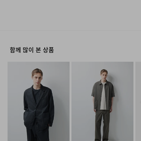
수선 및 착용상태가 없는 사용하지 않은 상품이어야 합니다.
다리미질은 헝겊을 덮고 80~120˚c로 다리미질을 할 수
우 고객님께 빠르게 안내 할 수 있도록 노력하겠습니다. [물
24/7 COMMENT
제조자
코오롱인더스트리(주)FnC부문
있다.
류센터배송]
·단순 변심으로 인한 교환 및 반품 요청시 왕복 또는 편도 배
·제품을 구입하신 매장 또는 인근 브랜드 매장(직영점, 대리
(수입품의 경우
송비는 고객님 부담입니다.
점, 백화점, 할인점 등)을 통하여 수선 접수가 가능합니다.
수입자를 함께 표기)
나일론 혼방 소재에 가먼트 워싱 공정을 거쳐 구김에
드라이클리닝을 해야 하며, 용제의 종류는 석유계에
·결제완료 후 평균 3~5일(휴일 및 공휴일제외) 이내에 배송
매장 접수 시 수선 방법 및 비용에 대해 1차적으로 상담을 받
한한다.
됩니다.
강하면서도 내추럴한 텍스처를 완성했습니다. 장시간
·맞교환은 불가능하며, 수령하신 상품이 물류센터로 입고된
제조국
베트남
으실 수 있습니다.
후 요청하신 교환상품이 배송됩니다.
착용하거나 여행 중에도 깔끔한 아웃핏을 유지하며,
세탁방법 및
상품상세설명참조
·물류센터 내 상품 부족시, 상품이 있는 타매장에서 이동받
염소,산소계 표백제로 표백할 수 없다.
·방문 가능한 매장이 없을 경우, 코오롱인더스트리㈜ FnC
흡습속건 기능을 갖추어 기후 변화에도 쾌적한 컨디션을
함께 많이 본 상품
취급시 주의사항
아 배송하므로 평균 배송일보다 1~2일이 지연될 수 있습니
·사이즈 교환만 가능하며 컬러 교환을 원하실 경우, 기존 상
부문 서비스센터로 택배 접수가 가능합니다. 수선 요청 제품
제공합니다.
다.
품 반품 후 재 주문이 필요합니다.
세탁 후 건조할 때 기계건조를 할 수 없다.
과 함께 간단한 수선 내용 및 연락처를 작성한 메모를 동봉
제조연월
2024년 12월
(해당 정보는 실제 상품과
하여 보내주시기 바랍니다. (택배비는 선불 지급입니다.)
상이할 수 있음. 정확한 제조일은 제품
·반품에 의한 선환불은 불가능 하며, 반품 상품이 물류센터
안감과 패드를 최소화한 언컨스트럭티드 설계와 클래식한
물세탁은 되지 않는다.
별도 표기 참고)
로 입고된 후 상품의 이상 유무를 확인한 후에 환불처리 해
·일반적인 수선 기간은 배송 기간 포함하여 약 10일 이내이
노치드 라펠로 가볍고 정제된 피팅감을 구현했습니다. 내부
[매장직배송]
드립니다.
품질보증기준
코오롱 인더스트리㈜FnC부문 제품의
나, 수선의 난이도와 원부자재 수급 상황에 따라 달라질 수
바인딩 마감으로 높은 완성도를 자랑하며, 비즈니스부터
품질보증기간은 구입일로부터 1년,
·일부 상품의 경우, 지정된 매장에서 직접 배송이 이루어집
있습니다.
캐주얼까지 다양한 스타일링에 자연스럽게 어우러집니다.
입점사 제품의 경우, 업체마다 다를 수
니다.
자세히 보기
있음 그 외 기준은 관련법 및
·자세한 수선 접수 방법과 수선 비용은 아래 '수선품 접수 자
1. 교환 & 반품시 주의사항
소비자분쟁해결 규정에 따름
·지정된 매장의 재고 부족시 타매장에서 재고를 수급하여 배
세히 보기'를 통해 확인 가능합니다.
송하므로 3~7일이 소요됩니다.
·교환 및 반품은 제품 수령 후 7일 이내에 가능합니다.
a/s책임자와
코오롱인더스트리(주)FnC부문 1588-
전화번호
7667
* 예약 및 공동구매와 같은 특정 상품의 경우, 사전에 공지
·상품은 착용한 흔적이 있거나, 상품tag가 손상된 경우 교
된 발송일에 일괄 배송됩니다.
환/반품/환불이 불가합니다. 교환시 맞교환은 불가능하며,
수선품 접수 자세히 보기