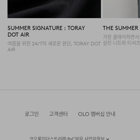
자켓의 격식은 유지하면서도 가볍고 편안한 활동성을
제공합니다. 통기성이 우수하여 초여름까지도 쾌적하게
활용할 수 있는 것이 특징입니다.
SUMMER SIGNATURE : TORAY
THE SUMMER E
DOT AIR
가장 클래식하면서
Q : 어느 계절에 착용하기 적합한가요?
살린 니트와 티셔
여름을 위한 24/7의 새로운 원단, TORAY DOT
AIR
A : 구김에 강하고 관리가 편한 소재감으로 제작되어
간절기부터 여름 시즌까지 전천후로 활용하기 좋습니다.
일상적인 외출은 물론 여행이나 출장 등 기온 변화가 잦은
환경에서도 효율적인 대응이 가능한 아이템입니다.
로그인
고객센터
OLO 멤버십 안내
코오롱인더스트리㈜ FnC부문 사업자정보