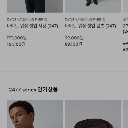
상품 입고 후 교환을 원하시는 제품으로 배송해드립니다.
·교환 및 반품내역이 접수되지 않거나, 지정된 반송처로 반
배송지역
송되지 않을 시, 교환/반품/환불 절차가 지연되오니 양해
DYDE WASHING FABRIC
DYDE WASHING FABRIC
쾌적
다이드 워싱 셋업 자켓 (247)
다이드 워싱 셋업 팬츠 (247)
2
부탁 드립니다.
전국배송 가능 (제주도나 기타도서 지방은 별도의 요금이 부
(2
과됩니다.)
·교환 및 반품 상품 포장 시 상품이 외부로 유실되지 않도록
179,000
원
99,000
원
테이프 등으로 안전하게 포장하여 발송해 주시기 바랍니다.
69
161,100
원
89,100
원
편의점 픽업 가능 상품에 한하여 주문 시 배송 주소에 원하
62
시는 GS25 편의점을 선택하여 수령 가능하며 상품 도착 시
문자로 안내해 드립니다.
(편의점 픽업 상품은 배송완료 후 6
일 이내 수령 해야하며, 기간 내 미 수령 시, 배송비 고객 부
2. 교환 & 반품시 절차
담으로 반품 처리됩니다. 이점 유의 바랍니다.)
·상품 수령후 2~3일내 구매하신 사이트 "마이페이지" 주
문/배송 내역조회에서 직접 접수 하시거나 고객센터를 통해
접수해주세요.
배송비
24/7 series 인기상품
·직접 반품: 코오롱인더스트리 FnC부문 제품의 반품처 주
회원구매 시 배송비는 2,500원 (3만원 이상 무료) (도서,산
소는 '경기도 화성시 동탄산단 10길 74 코오롱 온라인 9
간,오지 일부 지역은 배송비가 추가됩니다.)
층'입니다. / 고객센터:
1588-7667
(유료)
도서지역 추가 배송료: 3,000~9,000원 (도서지역별로 상
·편의점 반품: 편의점 반품은 편의점 픽업이 가능한 상품에
이하며 추가 금액이 발생할 수 있습니다.)
한해서 이용 가능합니다. 편의점 반품 신청 후 발급되는 승