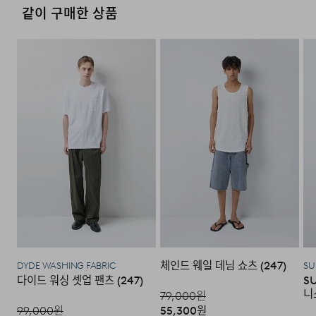
4. 교환/반품이 불가능한 경우
같이 구매한 상품
다음과 같이 상품이 사용/훼손된 경우에는 교환 및 반품이
되지 않습니다.
·고객님의 귀책 사유로 상품이 훼손된 경우. (단, 상품의 내
용 확인을 위해 포장 등을 훼손한 경우는 제외)
·포장을 개봉하였거나 포장이 훼손되어 상품가치가 현저히
상실된 경우.
모델 착용 사이즈 : 183cm / L size
·상품의 TAG, 스티커, 케이스 등을 훼손 및 분실한 경우.
·시간의 경과에 의하여 재판매가 곤란할 정도로 상품 등의
가치가 현저히 감소된 경우.
DETAIL
체인드 웨일 데님 쇼츠 (247)
DYDE WASHING FABRIC
SU
다이드 워싱 셋업 팬츠 (247)
S
니
79,000
원
99,000
원
55,300
원