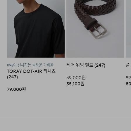
인번호로 GS25에 설치된 PostBox에 반품 접수를 진행해
주시기 바랍니다.
·코오롱물류 인터넷 쇼핑몰 (지정된 반송처로 반송되지 않
을 시, 교환 및 반품 절차가 지연될 수 있습니다.)
·단순 변심으로 인한 교환 및 반품 시 택배비용은 고객님께
서 부담하셔야 합니다. (배송착오 및 제품 불량의 경우 제외)
레더 위빙 벨트 (247)
풀
89g이 선사하는 놀라운 가벼움
3. 교환/반품이 가능한 경우
TORAY DOT-AIR 티셔츠
(247)
39,000
원
89
·상품을 공급받으신 날로부터 7일 이내에 요청이 가능합니
35,100
원
80
다.
79,000
원
·상품을 미사용한 상태에서 반송하여 주십시오.
·반송된 후 물류센터에서 반송확인 후 환불 및 교환처리 됩
니다.