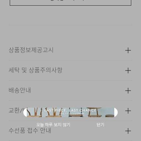
나일론 소재를 활용했습니다.
인위적이지 않은 내추럴한
인상으로 격식을 유지하면서 자연스러운 멋을
완성해줍니다.
상품정보제공고시
FABRIC & INFORMATION
세탁 및 상품주의사항
GARMENT WASHED
성별
남성
NYLON 96%, POLYURETHAN 4%
UNCONSTRUCTED LINING
소재
겉감: 나일론 96% 폴리우레탄 4% (심지,
배송안내
보강재,상표,무늬,레이스,밴드 등 제외)
NOTCHED LAPEL
색상
카키, 블랙, 차콜
TWO BUTTON DETAIL
교환/반품 안내
배송기간(물류센터)
SINGLE VENT
치수
상품상세설명참조
본 상품은 오프라인 매장과 동시에 판매하는 상품이므로, 주
무게
270g
수선품 접수 안내
옷걸이에 걸고 그늘에서 건조한다.
문 접수 및 상품 준비 도중 판매가 증가하여 발송지연 또는
·교환 및 반품은 상품수령 후 7일 이내에 요청 하셔야 하며,
시즌
사계절
품절 될 수 있으니 양해 부탁드립니다. 배송이 지연되는 경