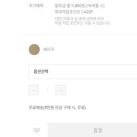
추가혜택
할부금 월
11,850
원 (*
6
개월 시)
최대적립포인트
1,422
P
*할인적용과 실 결제 금액에 따라
최종 적립 포인트는 다를 수 있습니다.
베이지
옵션선택
무료배송
(
3만원 이상 구매 시, 무료
)
품절