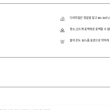
E PANTS
하여 편안한 착용감을 느끼시면서도, 말끔한 인상을 의도했습니다
다리미질은 헝겊을 덮고 80~120˚c
안하면서, 안정적인 느낌으로 착용하실 수 있도록 제작했습니
염소,산소계 표백제로 표백할 수 없
하여, 원단부터 디테일까지 하나하나 세심하게 고민했습니다.
물의 온도 30˚c를 표준으로 약하게
ION
ETCH FABRIC