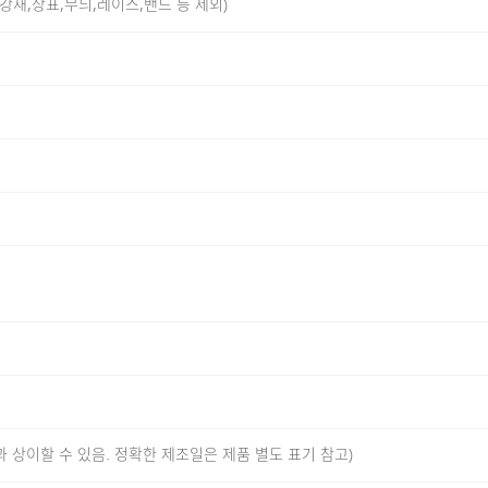
보강재,상표,무늬,레이스,밴드 등 제외)
 부드럽고 내구성이 뛰어나요.
츠로 여유롭고 편안한 핏이에요.
함을 유지해줘요.
안함 지수)
과 상이할 수 있음. 정확한 제조일은 제품 별도 표기 참고)