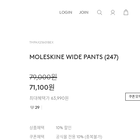
LOGIN
JOIN
TMPAX25601BEX
MOLESKINE WIDE PANTS (247)
79,000
원
71,100
원
쿠폰 모
최대혜택가
63,990
원
29
상품혜택
10
% 할인
쿠폰혜택
공식몰 전용 10%
(
중복불가
)