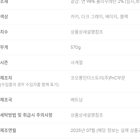
소재
겉감: 면 98% 폴리우레탄 2% (심지,
ONE PLEAT
색상
카키, 다크 그레이, 베이지, 블랙
치수
상품상세설명참조
AI SUMMARY
무게
570g
시즌
사계절
몰스킨 터치 스트레치로
사이드 밴딩과 원 플리
제조자
코오롱인더스트리(주)FnC부문
(수입품의 경우 수입자를 함께 표기)
블라인드 스티치로 단정
제조국
베트남
세탁방법 및 취급시 주의사항
상품상세설명참조
COMFORT INDEX (편
제조연월
2025년 07월
(해당 정보는 실제 상품