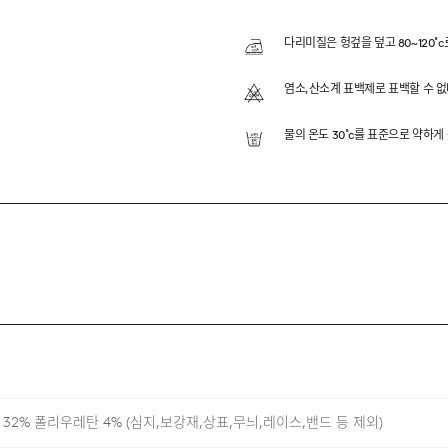
단에 범용적인 실루엣으로 완성한 팬츠 입니다.
다리미질은 헝겊을 덮고 80~120˚c
위해 사이드 히든 밴딩을 적용했으며, 앞여밈 이중 구조, 레직
염소,산소계 표백제로 표백할 수 없
된 외관 속에 담아 다양한 상황과 장면에서 활용하실 수 있도록
물의 온도 30˚c를 표준으로 약하게
ION
RETCH FABRIC
 CLOSURE
 32% 폴리우레탄 4% (심지,보강재,상표,무늬,레이스,밴드 등 제외)
 BAND