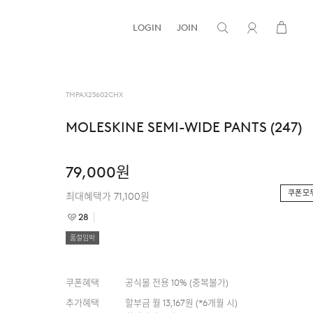
LOGIN
JOIN
TMPAX25602CHX
MOLESKINE SEMI-WIDE PANTS (247)
79,000
원
쿠폰 모
최대혜택가
71,100
원
28
품절임박
쿠폰혜택
공식몰 전용 10%
(
중복불가
)
추가혜택
할부금 월
13,167
원 (*
6
개월 시)