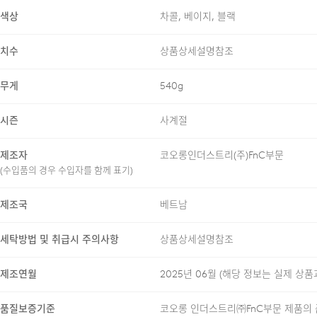
MATCHING FABRIC W
색상
차콜, 베이지, 블랙
치수
상품상세설명참조
무게
540g
AI SUMMARY
시즌
사계절
몰스킨 터치의 원단으로
제조자
코오롱인더스트리(주)FnC부문
(수입품의 경우 수입자를 함께 표기)
센터 프레스와 이중 여
사이드 히든 밴딩으로 
제조국
베트남
세탁방법 및 취급시 주의사항
상품상세설명참조
제조연월
2025년 06월
(해당 정보는 실제 상품
COMFORT INDEX (편
품질보증기준
코오롱 인더스트리㈜FnC부문 제품의 