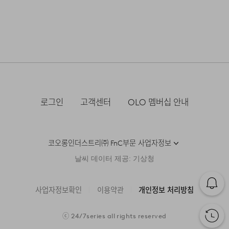
있다.
류센터배송]
·단순 변심으로 인한 교환 및 반품 요청시 왕복 또는 편도 배
무게
430g
·제품을 구입하신 매장 또는 인근 브랜드 매장(직영점, 대리
송비는 고객님 부담입니다.
점, 백화점, 할인점 등)을 통하여 수선 접수가 가능합니다.
손으로 짜는 경우에는 약하게 짜고, 원심 탈수기의 경우는
시즌
사계절
·결제완료 후 평균 3~5일(휴일 및 공휴일제외) 이내에 배송
매장 접수 시 수선 방법 및 비용에 대해 1차적으로 상담을 받
단시간에 짜도록 한다.
됩니다.
·맞교환은 불가능하며, 수령하신 상품이 물류센터로 입고된
으실 수 있습니다.
제조자
코오롱인더스트리(주)FnC부문
후 요청하신 교환상품이 배송됩니다.
(수입품의 경우
·물류센터 내 상품 부족시, 상품이 있는 타매장에서 이동받
염소,산소계 표백제로 표백할 수 없다.
·방문 가능한 매장이 없을 경우, 코오롱인더스트리㈜ FnC
수입자를 함께 표기)
아 배송하므로 평균 배송일보다 1~2일이 지연될 수 있습니
·사이즈 교환만 가능하며 컬러 교환을 원하실 경우, 기존 상
부문 서비스센터로 택배 접수가 가능합니다. 수선 요청 제품
다.
품 반품 후 재 주문이 필요합니다.
세탁 후 건조할 때 기계건조를 할 수 없다.
제조국
베트남
과 함께 간단한 수선 내용 및 연락처를 작성한 메모를 동봉
하여 보내주시기 바랍니다. (택배비는 선불 지급입니다.)
세탁방법 및
상품상세정보 참조
·반품에 의한 선환불은 불가능 하며, 반품 상품이 물류센터
로그인
고객센터
OLO 멤버십 안내
물의 온도 30˚c를 표준으로 약하게 손세탁을 할 수 있다
취급시 주의사항
로 입고된 후 상품의 이상 유무를 확인한 후에 환불처리 해
(세탁기 사용 불가) 세제의 종류는 중성세제를 사용한다.
·일반적인 수선 기간은 배송 기간 포함하여 약 10일 이내이
[매장직배송]
드립니다.
나, 수선의 난이도와 원부자재 수급 상황에 따라 달라질 수
제조연월
2023년 02월
(해당 정보는 실제 상품과
·일부 상품의 경우, 지정된 매장에서 직접 배송이 이루어집
있습니다.
상이할 수 있음. 정확한 제조일은 제품
코오롱인더스트리㈜ FnC부문 사업자정보
니다.
별도 표기 참고)
·자세한 수선 접수 방법과 수선 비용은 아래 '수선품 접수 자
1. 교환 & 반품시 주의사항
날씨 데이터 제공: 기상청
자세히 보기
품질보증기준
코오롱 인더스트리㈜Fnc부문 제품의
·지정된 매장의 재고 부족시 타매장에서 재고를 수급하여 배
세히 보기'를 통해 확인 가능합니다.
품질보증기간은 구입일로부터 1년,
송하므로 3~7일이 소요됩니다.
·교환 및 반품은 제품 수령 후 7일 이내에 가능합니다.
입점사 제품의 경우, 업체마다 다를 수
사업자정보확인
이용약관
개인정보 처리방침
있음 그 외 기준은 관련법 및
* 예약 및 공동구매와 같은 특정 상품의 경우, 사전에 공지
·상품은 착용한 흔적이 있거나, 상품tag가 손상된 경우 교
소비자분쟁해결 규정에 따름
된 발송일에 일괄 배송됩니다.
환/반품/환불이 불가합니다. 교환시 맞교환은 불가능하며,
수선품 접수 자세히 보기
ⓒ
24/7series
all rights reserved
상품 입고 후 교환을 원하시는 제품으로 배송해드립니다.
a/s책임자와
코오롱인더스트리(주)FnC부문 1588-