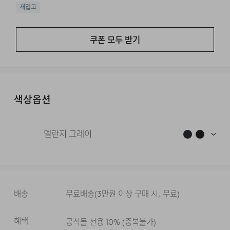
재입고
쿠폰 모두 받기
색상옵션
멜란지 그레이
배송
무료배송
(
3만원 이상 구매 시, 무료
)
혜택
공식몰 전용 10%
(
중복불가
)