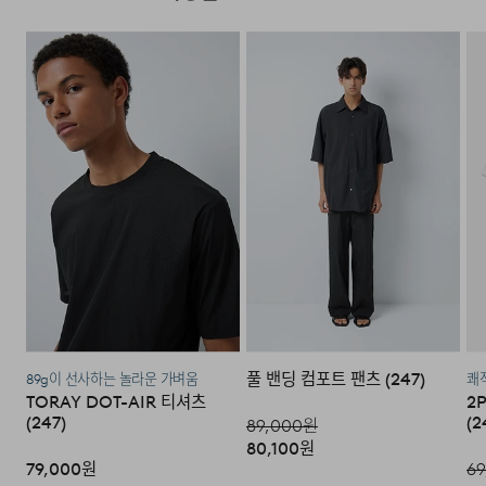
다음과 같이 상품이 사용/훼손된 경우에는 교환 및 반품이
모델 착용 사이즈 : 183cm / M size
되지 않습니다.
·고객님의 귀책 사유로 상품이 훼손된 경우. (단, 상품의 내
용 확인을 위해 포장 등을 훼손한 경우는 제외)
DETAIL
·포장을 개봉하였거나 포장이 훼손되어 상품가치가 현저히
상실된 경우.
·상품의 TAG, 스티커, 케이스 등을 훼손 및 분실한 경우.
·시간의 경과에 의하여 재판매가 곤란할 정도로 상품 등의
가치가 현저히 감소된 경우.
풀 밴딩 컴포트 팬츠 (247)
89g이 선사하는 놀라운 가벼움
쾌적
TORAY DOT-AIR 티셔츠
2
(247)
(2
89,000
원
80,100
원
79,000
원
69