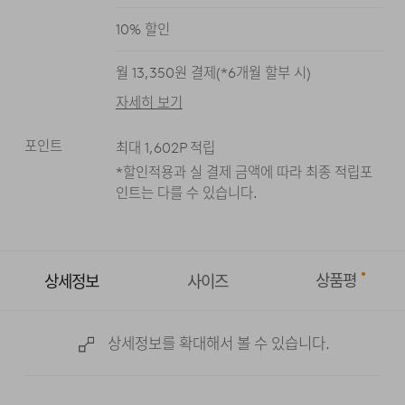
블루
라이트 블루
그레이
10
% 할인
월
13,350
원 결제(*
6
개월 할부 시)
자세히 보기
포인트
최대
1,602
P 적립
*할인적용과 실 결제 금액에 따라 최종 적립
포
인트는 다를 수 있습니다.
상품평
상세정보
사이즈
상세정보를 확대해서 볼 수 있습니다.