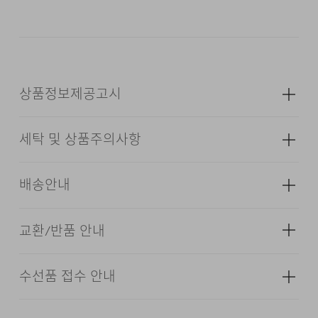
피드백을 바탕으로 실루엣과 디테일의 변화를 주었습니다.
DESCRIPTION
상품정보제공고시
12OZ DENIM
세탁 및 상품주의사항
LOOSE TAPERED FIT
성별
남성
5PK DETAIL
소재
겉감: 면 98% 폴리우레탄 2% (심지,
배송안내
WAIST BACK BANDING
보강재,상표,무늬,레이스,밴드 등 제외)
색상
그레이, 블루, 다크 블루, 아이보리,
교환/반품 안내
라이트 블루
배송기간(물류센터)
24/7 COMMENT
치수
상품상세정보 참조
본 상품은 오프라인 매장과 동시에 판매하는 상품이므로, 주
수선품 접수 안내
염소,산소계 표백제로 표백할 수 없다.
문 접수 및 상품 준비 도중 판매가 증가하여 발송지연 또는
·교환 및 반품은 상품수령 후 7일 이내에 요청 하셔야 하며,
무게
720g
원단은 사계절 내내 착용하실 수 있도록 밀도감 있으면서도
품절 될 수 있으니 양해 부탁드립니다. 배송이 지연되는 경
수선 및 착용상태가 없는 사용하지 않은 상품이어야 합니다.
물의 온도 30˚c를 표준으로 약하게 손세탁을 할 수 있다
신축성이 있는 12oz 데님 원단을 사용했습니다. 스판이
시즌
사계절
우 고객님께 빠르게 안내 할 수 있도록 노력하겠습니다. [물