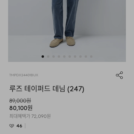
TMPDX24401BUX
루즈 테이퍼드 데님 (247)
89,000
원
80,100
원
최대혜택가
72,090
원
46