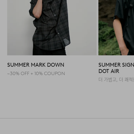
SUMMER MARK DOWN
SUMMER SIG
DOT AIR
~30% OFF + 10% COUPON
더 가볍고, 더 쾌