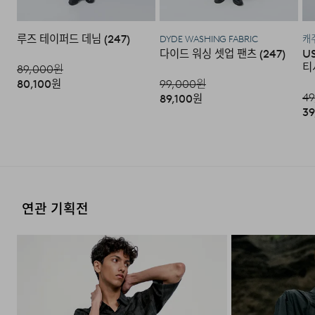
좋을까요?
루즈 테이퍼드 데님 (247)
DYDE WASHING FABRIC
캐
A : 24/7의 팬츠를 시중 사이즈로 대입해본다면,
다이드 워싱 셋업 팬츠 (247)
U
M사이즈를 기준으로 30~32인치 사이즈로 추천 드리며,
티
89,000
원
위아래 한 사이즈씩 ±를 더하거나 빼면 시중 사이즈로
80,100
원
99,000
원
계산해 보실 수 있습니다. 예를 들어 XL사이즈는 M사이즈
49
89,100
원
39
기준 +4인치로 계산하여 34~36인치 사이즈가 됩니다.
연관 기획전