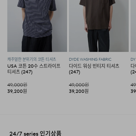
주시기 바랍니다.
·코오롱물류 인터넷 쇼핑몰 (지정된 반송처로 반송되지 않
을 시, 교환 및 반품 절차가 지연될 수 있습니다.)
·단순 변심으로 인한 교환 및 반품 시 택배비용은 고객님께
서 부담하셔야 합니다. (배송착오 및 제품 불량의 경우 제외)
캐주얼한 분위기의 코튼 티셔츠
DYDE WASHING FABRIC
DY
3. 교환/반품이 가능한 경우
USA 코튼 20수 스트라이프
다이드 워싱 빈티지 티셔츠
다
티셔츠 (247)
(247)
(2
·상품을 공급받으신 날로부터 7일 이내에 요청이 가능합니
다.
49,000
원
49,000
원
49
39,200
원
39,200
원
39
·상품을 미사용한 상태에서 반송하여 주십시오.
·반송된 후 물류센터에서 반송확인 후 환불 및 교환처리 됩
니다.
4. 교환/반품이 불가능한 경우
24/7 series 인기상품