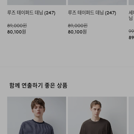
·교환 및 반품내역이 접수되지 않거나, 지정된 반송처로 반
배송지역
루즈 테이퍼드 데님 (247)
루즈 테이퍼드 데님 (247)
세
송되지 않을 시, 교환/반품/환불 절차가 지연되오니 양해
님 
부탁 드립니다.
전국배송 가능 (제주도나 기타도서 지방은 별도의 요금이 부
89,000
원
89,000
원
과됩니다.)
99
·교환 및 반품 상품 포장 시 상품이 외부로 유실되지 않도록
80,100
원
80,100
원
테이프 등으로 안전하게 포장하여 발송해 주시기 바랍니다.
89
편의점 픽업 가능 상품에 한하여 주문 시 배송 주소에 원하
시는 GS25 편의점을 선택하여 수령 가능하며 상품 도착 시
문자로 안내해 드립니다.
(편의점 픽업 상품은 배송완료 후 6
일 이내 수령 해야하며, 기간 내 미 수령 시, 배송비 고객 부
2. 교환 & 반품시 절차
담으로 반품 처리됩니다. 이점 유의 바랍니다.)
·상품 수령후 2~3일내 구매하신 사이트 "마이페이지" 주
문/배송 내역조회에서 직접 접수 하시거나 고객센터를 통해
접수해주세요.
배송비
함께 연출하기 좋은 상품
·직접 반품: 코오롱인더스트리 FnC부문 제품의 반품처 주
회원구매 시 배송비는 2,500원 (3만원 이상 무료) (도서,산
소는 '경기도 화성시 동탄산단 10길 74 코오롱 온라인 9
간,오지 일부 지역은 배송비가 추가됩니다.)
층'입니다. / 고객센터:
1588-7667
(유료)
도서지역 추가 배송료: 3,000~9,000원 (도서지역별로 상
·편의점 반품: 편의점 반품은 편의점 픽업이 가능한 상품에
이하며 추가 금액이 발생할 수 있습니다.)
한해서 이용 가능합니다. 편의점 반품 신청 후 발급되는 승
인번호로 GS25에 설치된 PostBox에 반품 접수를 진행해