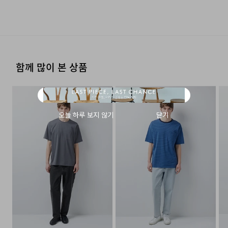
(세탁기 사용 불가) 세제의 종류는 중성세제를 사용한다.
류센터배송]
·단순 변심으로 인한 교환 및 반품 요청시 왕복 또는 편도 배
혼용된 24/7만의 데님 원단은 자유로운 움직임과 편안한
·제품을 구입하신 매장 또는 인근 브랜드 매장(직영점, 대리
제조자
코오롱인더스트리(주)FnC부문
송비는 고객님 부담입니다.
점, 백화점, 할인점 등)을 통하여 수선 접수가 가능합니다.
착용감을 제공하는 가장 큰 요소입니다.
(수입품의 경우
세탁 후 건조할 때 기계건조를 할 수 없다.
·결제완료 후 평균 3~5일(휴일 및 공휴일제외) 이내에 배송
매장 접수 시 수선 방법 및 비용에 대해 1차적으로 상담을 받
수입자를 함께 표기)
됩니다.
·맞교환은 불가능하며, 수령하신 상품이 물류센터로 입고된
으실 수 있습니다.
가장 편안하면서도 균형 좋은 형태감을 위해서 다회차의
드라이클리닝을 할 수 없다. (프린트,jersey T셔츠류,
후 요청하신 교환상품이 배송됩니다.
제조국
중국
샘플을 통한 현재의 실루엣을 완성하였습니다.
·물류센터 내 상품 부족시, 상품이 있는 타매장에서 이동받
나일론 소재의 점퍼류 등)
·방문 가능한 매장이 없을 경우, 코오롱인더스트리㈜ FnC
함께 많이 본 상품
세탁방법 및
상품상세정보 참조
아 배송하므로 평균 배송일보다 1~2일이 지연될 수 있습니
·사이즈 교환만 가능하며 컬러 교환을 원하실 경우, 기존 상
부문 서비스센터로 택배 접수가 가능합니다. 수선 요청 제품
취급시 주의사항
다.
품 반품 후 재 주문이 필요합니다.
옷걸이에 걸고 그늘에서 건조한다.
과 함께 간단한 수선 내용 및 연락처를 작성한 메모를 동봉
하여 보내주시기 바랍니다. (택배비는 선불 지급입니다.)
제조연월
2025년 01월
(해당 정보는 실제 상품과
·반품에 의한 선환불은 불가능 하며, 반품 상품이 물류센터
다리미질은 헝겊을 덮고 80~120˚c로 다리미질을 할 수
상이할 수 있음. 정확한 제조일은 제품
로 입고된 후 상품의 이상 유무를 확인한 후에 환불처리 해
있다.
·일반적인 수선 기간은 배송 기간 포함하여 약 10일 이내이
[매장직배송]
별도 표기 참고)
드립니다.
나, 수선의 난이도와 원부자재 수급 상황에 따라 달라질 수
품질보증기준
코오롱 인더스트리㈜FnC부문 제품의
·일부 상품의 경우, 지정된 매장에서 직접 배송이 이루어집
있습니다.
품질보증기간은 구입일로부터 1년,
니다.
입점사 제품의 경우, 업체마다 다를 수
·자세한 수선 접수 방법과 수선 비용은 아래 '수선품 접수 자
1. 교환 & 반품시 주의사항
자세히 보기
있음 그 외 기준은 관련법 및
·지정된 매장의 재고 부족시 타매장에서 재고를 수급하여 배
세히 보기'를 통해 확인 가능합니다.
소비자분쟁해결 규정에 따름
송하므로 3~7일이 소요됩니다.
·교환 및 반품은 제품 수령 후 7일 이내에 가능합니다.
a/s책임자와
코오롱인더스트리(주)FnC부문 1588-
* 예약 및 공동구매와 같은 특정 상품의 경우, 사전에 공지
·상품은 착용한 흔적이 있거나, 상품tag가 손상된 경우 교
전화번호
7667
된 발송일에 일괄 배송됩니다.
환/반품/환불이 불가합니다. 교환시 맞교환은 불가능하며,
수선품 접수 자세히 보기
상품 입고 후 교환을 원하시는 제품으로 배송해드립니다.