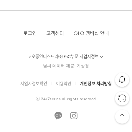
후 요청하신 교환상품이 배송됩니다.
세탁방법 및
상품상세설명참조
·물류센터 내 상품 부족시, 상품이 있는 타매장에서 이동받
염소,산소계 표백제로 표백할 수 없다.
·방문 가능한 매장이 없을 경우, 코오롱인더스트리㈜ FnC
취급시 주의사항
아 배송하므로 평균 배송일보다 1~2일이 지연될 수 있습니
·사이즈 교환만 가능하며 컬러 교환을 원하실 경우, 기존 상
부문 서비스센터로 택배 접수가 가능합니다. 수선 요청 제품
다.
품 반품 후 재 주문이 필요합니다.
세탁 후 건조할 때 기계건조를 할 수 없다.
과 함께 간단한 수선 내용 및 연락처를 작성한 메모를 동봉
제조연월
2025년 05월
(해당 정보는 실제 상품과
하여 보내주시기 바랍니다. (택배비는 선불 지급입니다.)
상이할 수 있음. 정확한 제조일은 제품
·반품에 의한 선환불은 불가능 하며, 반품 상품이 물류센터
로그인
고객센터
OLO 멤버십 안내
물의 온도 30˚c를 표준으로 약하게 손세탁을 할 수 있다
별도 표기 참고)
로 입고된 후 상품의 이상 유무를 확인한 후에 환불처리 해
(세탁기 사용 불가) 세제의 종류는 중성세제를 사용한다.
·일반적인 수선 기간은 배송 기간 포함하여 약 10일 이내이
[매장직배송]
드립니다.
품질보증기준
코오롱 인더스트리㈜FnC부문 제품의
나, 수선의 난이도와 원부자재 수급 상황에 따라 달라질 수
품질보증기간은 구입일로부터 1년,
·일부 상품의 경우, 지정된 매장에서 직접 배송이 이루어집
있습니다.
코오롱인더스트리㈜ FnC부문 사업자정보
입점사 제품의 경우, 업체마다 다를 수
니다.
있음 그 외 기준은 관련법 및
·자세한 수선 접수 방법과 수선 비용은 아래 '수선품 접수 자
1. 교환 & 반품시 주의사항
날씨 데이터 제공: 기상청
자세히 보기
소비자분쟁해결 규정에 따름
·지정된 매장의 재고 부족시 타매장에서 재고를 수급하여 배
세히 보기'를 통해 확인 가능합니다.
송하므로 3~7일이 소요됩니다.
·교환 및 반품은 제품 수령 후 7일 이내에 가능합니다.
a/s책임자와
코오롱인더스트리(주)FnC부문 1588-
사업자정보확인
이용약관
개인정보 처리방침
전화번호
7667
* 예약 및 공동구매와 같은 특정 상품의 경우, 사전에 공지
·상품은 착용한 흔적이 있거나, 상품tag가 손상된 경우 교
된 발송일에 일괄 배송됩니다.
환/반품/환불이 불가합니다. 교환시 맞교환은 불가능하며,
수선품 접수 자세히 보기
ⓒ
24/7series
all rights reserved
상품 입고 후 교환을 원하시는 제품으로 배송해드립니다.
·교환 및 반품내역이 접수되지 않거나, 지정된 반송처로 반
배송지역
송되지 않을 시, 교환/반품/환불 절차가 지연되오니 양해
부탁 드립니다.
전국배송 가능 (제주도나 기타도서 지방은 별도의 요금이 부