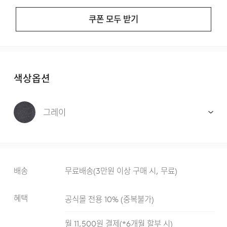
쿠폰 모두 받기
색상옵션
그레이
배송
무료배송
(
3만원 이상 구매 시, 무료
)
혜택
공식몰 전용 10%
(
중복불가
)
월
11,500
원 결제(*
6
개월 할부 시)