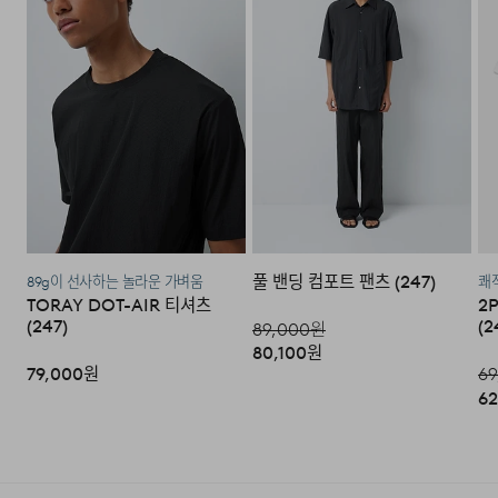
·편의점 반품: 편의점 반품은 편의점 픽업이 가능한 상품에
이하며 추가 금액이 발생할 수 있습니다.)
한해서 이용 가능합니다. 편의점 반품 신청 후 발급되는 승
인번호로 GS25에 설치된 PostBox에 반품 접수를 진행해
주시기 바랍니다.
·코오롱물류 인터넷 쇼핑몰 (지정된 반송처로 반송되지 않
을 시, 교환 및 반품 절차가 지연될 수 있습니다.)
·단순 변심으로 인한 교환 및 반품 시 택배비용은 고객님께
서 부담하셔야 합니다. (배송착오 및 제품 불량의 경우 제외)
풀 밴딩 컴포트 팬츠 (247)
89g이 선사하는 놀라운 가벼움
쾌적
3. 교환/반품이 가능한 경우
TORAY DOT-AIR 티셔츠
2
(247)
(2
89,000
원
·상품을 공급받으신 날로부터 7일 이내에 요청이 가능합니
80,100
원
다.
79,000
원
69
62
·상품을 미사용한 상태에서 반송하여 주십시오.
·반송된 후 물류센터에서 반송확인 후 환불 및 교환처리 됩
니다.