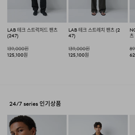
전화번호
7667
된 발송일에 일괄 배송됩니다.
환/반품/환불이 불가합니다. 교환시 맞교환은 불가능하며,
과하지 않으면서도 입체적인 아웃핏을 완성합니다. 편안한
수선품 접수 자세히 보기
상품 입고 후 교환을 원하시는 제품으로 배송해드립니다.
착용감을 바탕으로 일상에서 부담 없이 활용하실 수 있으며,
단정한 흐름 안에서도 은은한 포인트가 느껴지는
·교환 및 반품내역이 접수되지 않거나, 지정된 반송처로 반
배송지역
디자인으로 구성했습니다.
LAB 테크 스트럭처드 팬츠
LAB 테크 스트레치 팬츠 (2
N
송되지 않을 시, 교환/반품/환불 절차가 지연되오니 양해
(247)
47)
츠 
부탁 드립니다.
전국배송 가능 (제주도나 기타도서 지방은 별도의 요금이 부
과됩니다.)
139,000
원
139,000
원
89
·교환 및 반품 상품 포장 시 상품이 외부로 유실되지 않도록
테이프 등으로 안전하게 포장하여 발송해 주시기 바랍니다.
125,100
원
125,100
원
62
편의점 픽업 가능 상품에 한하여 주문 시 배송 주소에 원하
시는 GS25 편의점을 선택하여 수령 가능하며 상품 도착 시
문자로 안내해 드립니다.
(편의점 픽업 상품은 배송완료 후 6
일 이내 수령 해야하며, 기간 내 미 수령 시, 배송비 고객 부
2. 교환 & 반품시 절차
담으로 반품 처리됩니다. 이점 유의 바랍니다.)
·상품 수령후 2~3일내 구매하신 사이트 "마이페이지" 주
문/배송 내역조회에서 직접 접수 하시거나 고객센터를 통해
접수해주세요.
배송비
24/7 series 인기상품
·직접 반품: 코오롱인더스트리 FnC부문 제품의 반품처 주
회원구매 시 배송비는 2,500원 (3만원 이상 무료) (도서,산
소는 '경기도 화성시 동탄산단 10길 74 코오롱 온라인 9
간,오지 일부 지역은 배송비가 추가됩니다.)
층'입니다. / 고객센터:
1588-7667
(유료)
도서지역 추가 배송료: 3,000~9,000원 (도서지역별로 상