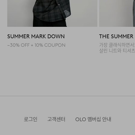
완벽한 안착감의 어드저스터
인체공학적 커브드 패턴 설계
디테일
SUMMER MARK DOWN
THE SUMMER E
~30% OFF + 10% COUPON
가장 클래식하면서
FAQ
살린 니트와 티셔
Q : 이탈리아 'CANCLINI' 데님 원단만의 특별한 점은
무엇인가요?
A : 100년 역사를 지닌 이탈리아 코모 지역의 명문 텍스타일
사, CANCLINI TESSILE S.P.A.의 고품질 원단을
사용했습니다. 특유의 혼용 및 편직 방식 덕분에 일반
데님보다 훨씬 부드럽고 실키한 촉감을 자랑하며, 소재가
유연하여 실루엣이 자연스럽게 흐르는 것이 특징입니다.
로그인
고객센터
OLO 멤버십 안내
Q : 데님은 보통 무겁고 딱딱한데, 이 제품은 어떤가요?