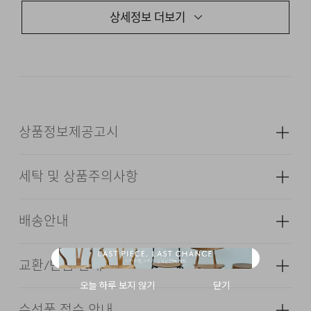
상세정보 더보기
일반적인 스트레이트 핏과 달리 다리 라인을 따라
자연스럽게 휘어지는 커브드 패턴을 적용해 착용 시 편안한
움직임과 독특한 실루엣을 동시에 느끼실 수 있도록
제작했습니다. 세미 와이드 핏을 기반으로 다양한 스타일에
자연스럽게 어우러지도록 설계했습니다.
상품정보제공고시
DESCRIPTION
세탁 및 상품주의사항
성별
남성
ITALIAN DENIM FABRIC
소재
겉감: 면 50% 린넨 40% 레이온 10%
배송안내
C.TESSILE S.P.A.
(심지,보강재,상표,무늬,레이스,밴드 등
제외)
CURVED SILHOUETTE
교환/반품 안내
색상
블랙
SEMI WIDE FIT
배송기간(물류센터)
WAIST ADJUSTER
치수
상품상세설명참조
본 상품은 오프라인 매장과 동시에 판매하는 상품이므로, 주
수선품 접수 안내