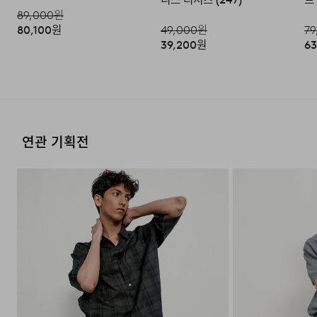
모델 착용 사이즈 : 188cm / M size
89,000
원
80,100
원
49,000
원
79
39,200
원
63
DETAIL
연관 기획전