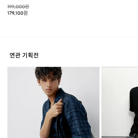
199,000
원
179,100
원
OUTER POCKET ELASTIC
BELT LOOP & 3M
연관 기획전
CLOSURE
REFLECTIVE LABEL
사이드 아웃 포켓에는 이밴드
허리 외곽에는 벨트고리가 배치되어
클로징 구조로 제작해 선호하는
있으며, 카라비너, 키링, 태그 등을
실루엣과 느낌에 따라 조일 수 있어,
걸 수 있어 다양한 액세서리와
내용물이 빠지지 않도록
연동이 가능합니다.
보완했습니다.
FAQ