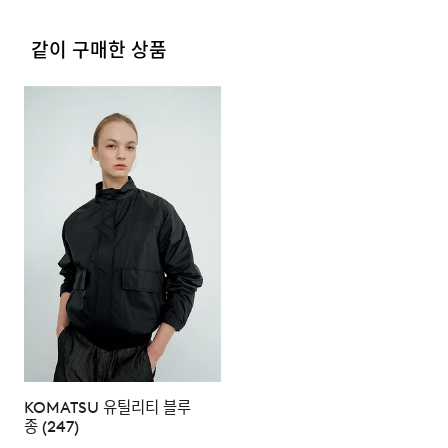
4. 교환/반품이 불가능한 경우
같이 구매한 상품
다음과 같이 상품이 사용/훼손된 경우에는 교환 및 반품이
되지 않습니다.
7-POCKET MODULAR
BUILT-IN WAIST ELASTIC +
·고객님의 귀책 사유로 상품이 훼손된 경우. (단, 상품의 내
STORAGE
STRING
용 확인을 위해 포장 등을 훼손한 경우는 제외)
사이드, 백, 플랩, 히든 포켓 등 총
허리는 이밴드와 스트링이 함께
·포장을 개봉하였거나 포장이 훼손되어 상품가치가 현저히
7개의 포켓 구조는 일상에서 자주
내장되어 있어 착용자 체형에 맞게
상실된 경우.
사용하는 소지품을 효율적으로
조절이 가능하며, 벨트 없이도
분산시켜 보관할 수 있도록
단정한 착용감을 제공합니다.
·상품의 TAG, 스티커, 케이스 등을 훼손 및 분실한 경우.
구성되었습니다.
·시간의 경과에 의하여 재판매가 곤란할 정도로 상품 등의
가치가 현저히 감소된 경우.
KOMATSU 유틸리티 블루
종 (247)