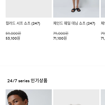
절제된 광택과 구조적인 텍스처로 일상적인 비와 생활
된 발송일에 일괄 배송됩니다.
환/반품/환불이 불가합니다. 교환시 맞교환은 불가능하며,
수선품 접수 자세히 보기
오염에 효과적으로 대응하며, 쾌적한 착용 환경을 유지하실
상품 입고 후 교환을 원하시는 제품으로 배송해드립니다.
수 있습니다.
·교환 및 반품내역이 접수되지 않거나, 지정된 반송처로 반
배송지역
컬러드 서프 쇼츠 (247)
체인드 웨일 데님 쇼츠 (247)
체
송되지 않을 시, 교환/반품/환불 절차가 지연되오니 양해
부탁 드립니다.
전국배송 가능 (제주도나 기타도서 지방은 별도의 요금이 부
59,000
원
79,000
원
79
과됩니다.)
·교환 및 반품 상품 포장 시 상품이 외부로 유실되지 않도록
53,100
원
71,100
원
71
테이프 등으로 안전하게 포장하여 발송해 주시기 바랍니다.
편의점 픽업 가능 상품에 한하여 주문 시 배송 주소에 원하
시는 GS25 편의점을 선택하여 수령 가능하며 상품 도착 시
문자로 안내해 드립니다.
(편의점 픽업 상품은 배송완료 후 6
일 이내 수령 해야하며, 기간 내 미 수령 시, 배송비 고객 부
2. 교환 & 반품시 절차
담으로 반품 처리됩니다. 이점 유의 바랍니다.)
·상품 수령후 2~3일내 구매하신 사이트 "마이페이지" 주
문/배송 내역조회에서 직접 접수 하시거나 고객센터를 통해
접수해주세요.
배송비
24/7 series 인기상품
·직접 반품: 코오롱인더스트리 FnC부문 제품의 반품처 주
회원구매 시 배송비는 2,500원 (3만원 이상 무료) (도서,산
소는 '경기도 화성시 동탄산단 10길 74 코오롱 온라인 9
한여름까지 활용할 수 있는 썸머형 쇼츠로 제작하면서도,
간,오지 일부 지역은 배송비가 추가됩니다.)
층'입니다. / 고객센터:
1588-7667
(유료)
수납성이 떨어지는 여름 시즌의 불편함을 해결함에
도서지역 추가 배송료: 3,000~9,000원 (도서지역별로 상