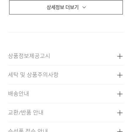
느끼면서도 수납부터 실루엣까지, 사용자의 목적에 따라
상세정보 더보기
유동적으로 조절할 수 있는 팬츠입니다.
KEY FEATURE
KOMATSU DANTOTSU HASSUI®
상품정보제공고시
NYLON 100%
7-POCKET UTILITY SYSTEM
세탁 및 상품주의사항
BUILT-IN WAIST ELASTIC & INNER STRING
성별
남성
EXTERNAL BELT LOOPS
소재
겉감: 나일론 100% (심지,보강재,상표,
배송안내
무늬,레이스,밴드 등 제외)
ELASTIC-BAND CLOSURE ON OUT-POCKETS
3M REFLECTIVE SIGNATURE LABEL
색상
블랙, 브라운, 차콜
교환/반품 안내
배송기간(물류센터)
치수
상품상세설명참조
본 상품은 오프라인 매장과 동시에 판매하는 상품이므로, 주
무게
160g
수선품 접수 안내