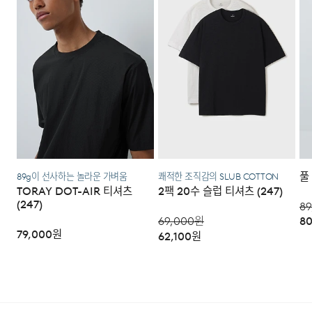
집중했습니다. 허리에는 이밴드와 스트링이 내장되어
·편의점 반품: 편의점 반품은 편의점 픽업이 가능한 상품에
이하며 추가 금액이 발생할 수 있습니다.)
한해서 이용 가능합니다. 편의점 반품 신청 후 발급되는 승
사이즈에 맞게 조절이 가능하며, 벨트고리가 함께 적용되어
인번호로 GS25에 설치된 PostBox에 반품 접수를 진행해
스트랩이나 장비 장착 시 유연하게 대응할 수 있습니다. 총
주시기 바랍니다.
7개의 포켓은 수납 목적과 활용 빈도에 따라 위치와 구조가
달리 배치되었으며, 아웃포켓에는 이밴드를 삽입해 입구가
·코오롱물류 인터넷 쇼핑몰 (지정된 반송처로 반송되지 않
을 시, 교환 및 반품 절차가 지연될 수 있습니다.)
자동으로 조여지는 구조로 설계되었습니다.
·단순 변심으로 인한 교환 및 반품 시 택배비용은 고객님께
서 부담하셔야 합니다. (배송착오 및 제품 불량의 경우 제외)
DETAIL
풀
89g이 선사하는 놀라운 가벼움
쾌적한 조직감의 SLUB COTTON
3. 교환/반품이 가능한 경우
TORAY DOT-AIR 티셔츠
2팩 20수 슬럽 티셔츠 (247)
(247)
89
·상품을 공급받으신 날로부터 7일 이내에 요청이 가능합니
69,000
원
80
다.
79,000
원
62,100
원
·상품을 미사용한 상태에서 반송하여 주십시오.
·반송된 후 물류센터에서 반송확인 후 환불 및 교환처리 됩
니다.