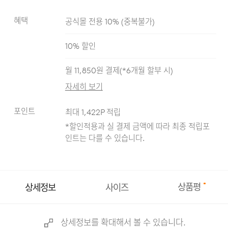
혜택
공식몰 전용 10%
(
중복불가
)
블랙
브라운
차콜
10
% 할인
월
11,850
원 결제(*
6
개월 할부 시)
자세히 보기
포인트
최대
1,422
P 적립
*할인적용과 실 결제 금액에 따라 최종 적립
포
인트는 다를 수 있습니다.
상품평
상세정보
사이즈
상세정보를 확대해서 볼 수 있습니다.