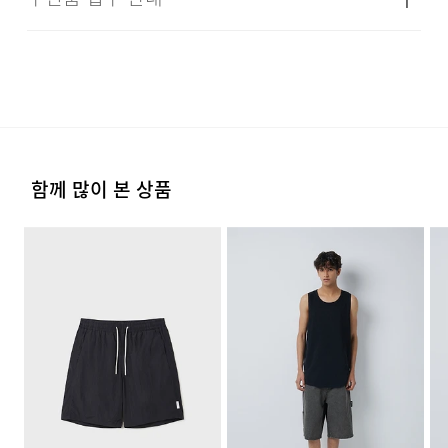
옷걸이에 걸고 그늘에서 건조한다.
문 접수 및 상품 준비 도중 판매가 증가하여 발송지연 또는
·교환 및 반품은 상품수령 후 7일 이내에 요청 하셔야 하며,
24/7 COMMENT
시즌
사계절
품절 될 수 있으니 양해 부탁드립니다. 배송이 지연되는 경
수선 및 착용상태가 없는 사용하지 않은 상품이어야 합니다.
다리미질은 헝겊을 덮고 80~120˚c로 다리미질을 할 수
우 고객님께 빠르게 안내 할 수 있도록 노력하겠습니다. [물
제조자
코오롱인더스트리(주)FnC부문
있다.
류센터배송]
·단순 변심으로 인한 교환 및 반품 요청시 왕복 또는 편도 배
·제품을 구입하신 매장 또는 인근 브랜드 매장(직영점, 대리
(수입품의 경우
송비는 고객님 부담입니다.
점, 백화점, 할인점 등)을 통하여 수선 접수가 가능합니다.
수입자를 함께 표기)
손으로 짜는 경우에는 약하게 짜고, 원심 탈수기의 경우는
·결제완료 후 평균 3~5일(휴일 및 공휴일제외) 이내에 배송
매장 접수 시 수선 방법 및 비용에 대해 1차적으로 상담을 받
단시간에 짜도록 한다.
됩니다.
·맞교환은 불가능하며, 수령하신 상품이 물류센터로 입고된
제조국
베트남
으실 수 있습니다.
후 요청하신 교환상품이 배송됩니다.
세탁방법 및
상품상세설명참조
·물류센터 내 상품 부족시, 상품이 있는 타매장에서 이동받
염소,산소계 표백제로 표백할 수 없다.
·방문 가능한 매장이 없을 경우, 코오롱인더스트리㈜ FnC
함께 많이 본 상품
취급시 주의사항
아 배송하므로 평균 배송일보다 1~2일이 지연될 수 있습니
·사이즈 교환만 가능하며 컬러 교환을 원하실 경우, 기존 상
부문 서비스센터로 택배 접수가 가능합니다. 수선 요청 제품
다.
품 반품 후 재 주문이 필요합니다.
세탁 후 건조할 때 기계건조를 할 수 없다.
과 함께 간단한 수선 내용 및 연락처를 작성한 메모를 동봉
제조연월
2026년 02월
(해당 정보는 실제 상품과
하여 보내주시기 바랍니다. (택배비는 선불 지급입니다.)
상이할 수 있음. 정확한 제조일은 제품
·반품에 의한 선환불은 불가능 하며, 반품 상품이 물류센터
물의 온도 30˚c를 표준으로 약하게 손세탁을 할 수 있다
별도 표기 참고)
로 입고된 후 상품의 이상 유무를 확인한 후에 환불처리 해
(세탁기 사용 불가) 세제의 종류는 중성세제를 사용한다.
·일반적인 수선 기간은 배송 기간 포함하여 약 10일 이내이
[매장직배송]
드립니다.
품질보증기준
코오롱 인더스트리㈜FnC부문 제품의
나, 수선의 난이도와 원부자재 수급 상황에 따라 달라질 수
품질보증기간은 구입일로부터 1년,
·일부 상품의 경우, 지정된 매장에서 직접 배송이 이루어집
있습니다.
입점사 제품의 경우, 업체마다 다를 수
니다.
일본 KOMATSU社의 DANTOTSU HASSUI 원단을
있음 그 외 기준은 관련법 및
·자세한 수선 접수 방법과 수선 비용은 아래 '수선품 접수 자
1. 교환 & 반품시 주의사항
자세히 보기
소비자분쟁해결 규정에 따름
사용했습니다. DANTOTSU Water Repellent® 가공은
·지정된 매장의 재고 부족시 타매장에서 재고를 수급하여 배
세히 보기'를 통해 확인 가능합니다.
송하므로 3~7일이 소요됩니다.
·교환 및 반품은 제품 수령 후 7일 이내에 가능합니다.
원단 표면에서 물방울과의 접촉 면적을 최소화해, 물이 쉽게
a/s책임자와
코오롱인더스트리(주)FnC부문 1588-
맺히고 빠르게 흘러내리도록 설계되었습니다. 무광의
전화번호
7667
* 예약 및 공동구매와 같은 특정 상품의 경우, 사전에 공지
·상품은 착용한 흔적이 있거나, 상품tag가 손상된 경우 교