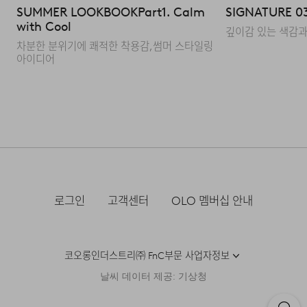
SUMMER LOOKBOOK
Part1. Calm
SIGNATURE 0
with Cool
깊이감 있는 색감과
기본에 충실한 디테일
차분한 분위기에 쾌적한 착용감,
썸머 스타일링
아이디어
레귤러 칼라와 히든 버튼 다운 디테일을 통해 높은
활용도를 제공하고 단정한 아웃핏을 연출합니다. 적당한
크기와 간격의 스트라이프 패턴으로 감각적이면서
자연스러운 룩을 완성할 수 있습니다.
로그인
고객센터
OLO 멤버십 안내
코오롱인더스트리㈜ FnC부문 사업자정보
날씨 데이터 제공: 기상청