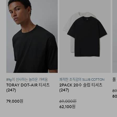
간,오지 일부 지역은 배송비가 추가됩니다.)
층'입니다. / 고객센터:
1588-7667
(유료)
도서지역 추가 배송료: 3,000~9,000원 (도서지역별로 상
·편의점 반품: 편의점 반품은 편의점 픽업이 가능한 상품에
이하며 추가 금액이 발생할 수 있습니다.)
한해서 이용 가능합니다. 편의점 반품 신청 후 발급되는 승
인번호로 GS25에 설치된 PostBox에 반품 접수를 진행해
주시기 바랍니다.
·코오롱물류 인터넷 쇼핑몰 (지정된 반송처로 반송되지 않
을 시, 교환 및 반품 절차가 지연될 수 있습니다.)
·단순 변심으로 인한 교환 및 반품 시 택배비용은 고객님께
서 부담하셔야 합니다. (배송착오 및 제품 불량의 경우 제외)
풀
89g이 선사하는 놀라운 가벼움
쾌적한 조직감의 SLUB COTTON
3. 교환/반품이 가능한 경우
TORAY DOT-AIR 티셔츠
2PACK 20수 슬럽 티셔츠
(247)
(247)
89
·상품을 공급받으신 날로부터 7일 이내에 요청이 가능합니
80
다.
79,000
원
69,000
원
62,100
원
·상품을 미사용한 상태에서 반송하여 주십시오.