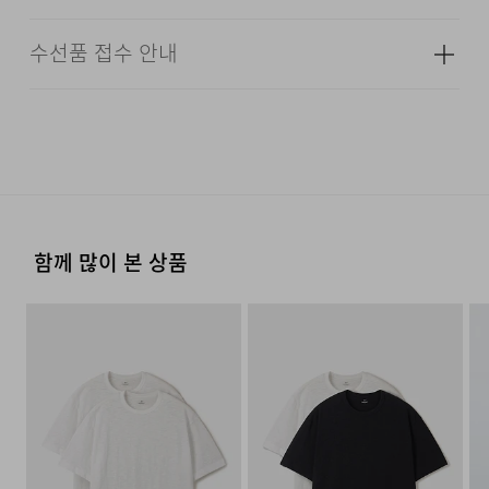
색상
민트, 네이비, 그레이, 라이트 그레이
매치가 가능한 아이템입니다.
본 상품은 오프라인 매장과 동시에 판매하는 상품이므로, 주
수선품 접수 안내
치수
상품상세정보 참조
문 접수 및 상품 준비 도중 판매가 증가하여 발송지연 또는
·교환 및 반품은 상품수령 후 7일 이내에 요청 하셔야 하며,
견고한 30수 옥스포드 코튼 소재로 제작하여 세탁
품절 될 수 있으니 양해 부탁드립니다. 배송이 지연되는 경
수선 및 착용상태가 없는 사용하지 않은 상품이어야 합니다.
무게
290g
시에도 손상이나 주름이 잘 생기지 않아 관리하기가
우 고객님께 빠르게 안내 할 수 있도록 노력하겠습니다. [물
굉장히 편리하며, 튼튼한 내구성과 쾌적한 착용감을
류센터배송]
·단순 변심으로 인한 교환 및 반품 요청시 왕복 또는 편도 배
시즌
사계절
·제품을 구입하신 매장 또는 인근 브랜드 매장(직영점, 대리
송비는 고객님 부담입니다.
제공하여 데일리로 착용하기 좋습니다.
점, 백화점, 할인점 등)을 통하여 수선 접수가 가능합니다.
제조자
코오롱인더스트리(주)FnC부문
·결제완료 후 평균 3~5일(휴일 및 공휴일제외) 이내에 배송
매장 접수 시 수선 방법 및 비용에 대해 1차적으로 상담을 받
(수입품의 경우
됩니다.
·맞교환은 불가능하며, 수령하신 상품이 물류센터로 입고된
으실 수 있습니다.
수입자를 함께 표기)
후 요청하신 교환상품이 배송됩니다.
·물류센터 내 상품 부족시, 상품이 있는 타매장에서 이동받
·방문 가능한 매장이 없을 경우, 코오롱인더스트리㈜ FnC
제조국
베트남
함께 많이 본 상품
아 배송하므로 평균 배송일보다 1~2일이 지연될 수 있습니
·사이즈 교환만 가능하며 컬러 교환을 원하실 경우, 기존 상
부문 서비스센터로 택배 접수가 가능합니다. 수선 요청 제품
다.
품 반품 후 재 주문이 필요합니다.
세탁방법 및
상품상세정보 참조
과 함께 간단한 수선 내용 및 연락처를 작성한 메모를 동봉
취급시 주의사항
하여 보내주시기 바랍니다. (택배비는 선불 지급입니다.)
·반품에 의한 선환불은 불가능 하며, 반품 상품이 물류센터
제조연월
2021년 12월
(해당 정보는 실제 상품과
로 입고된 후 상품의 이상 유무를 확인한 후에 환불처리 해
·일반적인 수선 기간은 배송 기간 포함하여 약 10일 이내이
[매장직배송]
상이할 수 있음. 정확한 제조일은 제품
드립니다.
나, 수선의 난이도와 원부자재 수급 상황에 따라 달라질 수
별도 표기 참고)
·일부 상품의 경우, 지정된 매장에서 직접 배송이 이루어집
있습니다.
니다.
품질보증기준
코오롱 인더스트리㈜Fnc부문 제품의
·자세한 수선 접수 방법과 수선 비용은 아래 '수선품 접수 자
품질보증기간은 구입일로부터 1년,
1. 교환 & 반품시 주의사항
·지정된 매장의 재고 부족시 타매장에서 재고를 수급하여 배
세히 보기'를 통해 확인 가능합니다.
입점사 제품의 경우, 업체마다 다를 수