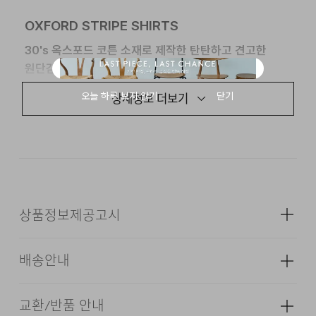
OXFORD STRIPE SHIRTS
30's 옥스포드 코튼 소재로 제작한 탄탄하고 견고한
원단감의 스트라이프 셔츠입니다.
상세정보 더보기
특수 가공을 통해 특유의 텍스처는 유지하면서도 착용 시
부드러운 감촉을 느낄 수 있습니다.
어깨와 가슴 너비가
여유로운 릴렉스드 핏으로, 움직임의 불편함을
최소화하여 편안한 착용감을 선사합니다.
상품정보제공고시
24/7 COMMENTS
배송안내
적당한 두께감의 밀도 있는 원단을 사용하여 착용자의
성별
남성
몸을 부드럽게 감싸 안정적인 외관을 연출해 줍니다.
소재
겉감: 면 100%
교환/반품 안내
과하지 않은 세미 오버 핏으로 어떤 스타일에나 쉽게
배송기간(물류센터)