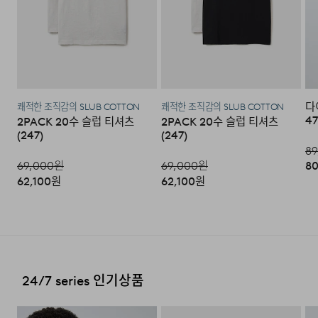
송하므로 3~7일이 소요됩니다.
있음 그 외 기준은 관련법 및
·교환 및 반품은 제품 수령 후 7일 이내에 가능합니다.
소비자분쟁해결 규정에 따름
* 예약 및 공동구매와 같은 특정 상품의 경우, 사전에 공지
·상품은 착용한 흔적이 있거나, 상품tag가 손상된 경우 교
a/s책임자와
코오롱인더스트리(주)FnC부문 1588-
된 발송일에 일괄 배송됩니다.
환/반품/환불이 불가합니다. 교환시 맞교환은 불가능하며,
수선품 접수 자세히 보기
전화번호
7667
상품 입고 후 교환을 원하시는 제품으로 배송해드립니다.
·교환 및 반품내역이 접수되지 않거나, 지정된 반송처로 반
배송지역
다
송되지 않을 시, 교환/반품/환불 절차가 지연되오니 양해
쾌적한 조직감의 SLUB COTTON
쾌적한 조직감의 SLUB COTTON
47
2PACK 20수 슬럽 티셔츠
2PACK 20수 슬럽 티셔츠
부탁 드립니다.
전국배송 가능 (제주도나 기타도서 지방은 별도의 요금이 부
(247)
(247)
과됩니다.)
89
·교환 및 반품 상품 포장 시 상품이 외부로 유실되지 않도록
테이프 등으로 안전하게 포장하여 발송해 주시기 바랍니다.
69,000
원
69,000
원
80
편의점 픽업 가능 상품에 한하여 주문 시 배송 주소에 원하
62,100
원
62,100
원
시는 GS25 편의점을 선택하여 수령 가능하며 상품 도착 시
문자로 안내해 드립니다.
(편의점 픽업 상품은 배송완료 후 6
일 이내 수령 해야하며, 기간 내 미 수령 시, 배송비 고객 부
2. 교환 & 반품시 절차
담으로 반품 처리됩니다. 이점 유의 바랍니다.)
·상품 수령후 2~3일내 구매하신 사이트 "마이페이지" 주
문/배송 내역조회에서 직접 접수 하시거나 고객센터를 통해
접수해주세요.
배송비
24/7 series 인기상품
·직접 반품: 코오롱인더스트리 FnC부문 제품의 반품처 주
회원구매 시 배송비는 2,500원 (3만원 이상 무료) (도서,산
소는 '경기도 화성시 동탄산단 10길 74 코오롱 온라인 9