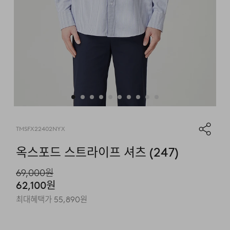
TMSFX22402NYX
옥스포드 스트라이프 셔츠 (247)
69,000
원
62,100
원
최대혜택가
55,890
원