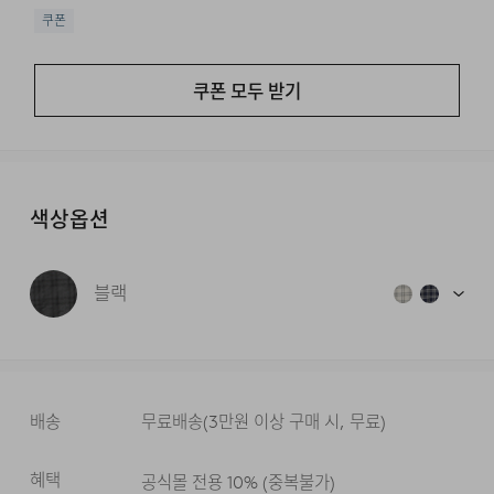
쿠폰
쿠폰 모두 받기
색상옵션
블랙
배송
무료배송
(
3만원 이상 구매 시, 무료
)
혜택
공식몰 전용 10%
(
중복불가
)