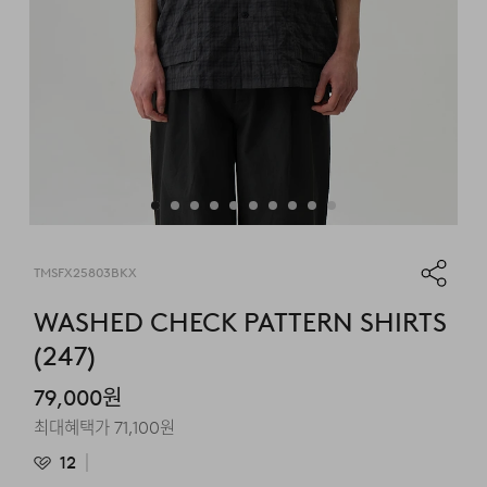
TMSFX25803BKX
WASHED CHECK PATTERN SHIRTS
(247)
79,000
원
최대혜택가
71,100
원
12