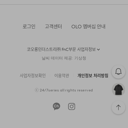
·물류센터 내 상품 부족시, 상품이 있는 타매장에서 이동받
·방문 가능한 매장이 없을 경우, 코오롱인더스트리㈜ FnC
제조국
베트남
아 배송하므로 평균 배송일보다 1~2일이 지연될 수 있습니
·사이즈 교환만 가능하며 컬러 교환을 원하실 경우, 기존 상
부문 서비스센터로 택배 접수가 가능합니다. 수선 요청 제품
24/7 COMMENTS
다.
품 반품 후 재 주문이 필요합니다.
세탁방법 및
상품상세설명참조
과 함께 간단한 수선 내용 및 연락처를 작성한 메모를 동봉
취급시 주의사항
하여 보내주시기 바랍니다. (택배비는 선불 지급입니다.)
한여름에도 시원한 착용감을 유지할 수 있도록 얇고
·반품에 의한 선환불은 불가능 하며, 반품 상품이 물류센터
로그인
고객센터
OLO 멤버십 안내
제조연월
2024년 12월
(해당 정보는 실제 상품과
로 입고된 후 상품의 이상 유무를 확인한 후에 환불처리 해
가벼운 원단을 사용하여 제작했습니다. 가볍게 흐르는
·일반적인 수선 기간은 배송 기간 포함하여 약 10일 이내이
[매장직배송]
상이할 수 있음. 정확한 제조일은 제품
드립니다.
나, 수선의 난이도와 원부자재 수급 상황에 따라 달라질 수
조직감이 특징이며, 자연스럽게 구김이 가도록 설계하여
별도 표기 참고)
·일부 상품의 경우, 지정된 매장에서 직접 배송이 이루어집
있습니다.
착용 중 발생하는 주름까지 멋스럽게 연출됩니다.
코오롱인더스트리㈜ FnC부문 사업자정보
니다.
품질보증기준
코오롱 인더스트리㈜FnC부문 제품의
부드럽고 통기성이 뛰어난 원단 특성 덕분에 더운
·자세한 수선 접수 방법과 수선 비용은 아래 '수선품 접수 자
품질보증기간은 구입일로부터 1년,
1. 교환 & 반품시 주의사항
날씨 데이터 제공: 기상청
날씨에도 쾌적한 착용감을 제공합니다.
·지정된 매장의 재고 부족시 타매장에서 재고를 수급하여 배
세히 보기'를 통해 확인 가능합니다.
입점사 제품의 경우, 업체마다 다를 수
송하므로 3~7일이 소요됩니다.
있음 그 외 기준은 관련법 및
·교환 및 반품은 제품 수령 후 7일 이내에 가능합니다.
소비자분쟁해결 규정에 따름
스탠드 칼라와 풀 버튼 여밈 디자인으로 단정하면서도
사업자정보확인
이용약관
개인정보 처리방침
* 예약 및 공동구매와 같은 특정 상품의 경우, 사전에 공지
·상품은 착용한 흔적이 있거나, 상품tag가 손상된 경우 교
캐주얼한 분위기를 연출할 수 있도록 디자인했습니다.
a/s책임자와
코오롱인더스트리(주)FnC부문 1588-
된 발송일에 일괄 배송됩니다.
환/반품/환불이 불가합니다. 교환시 맞교환은 불가능하며,
수선품 접수 자세히 보기
전화번호
7667
여유로운 핏을 적용하여 편안한 착용감을 제공하며, 아주
ⓒ
24/7series
all rights reserved
상품 입고 후 교환을 원하시는 제품으로 배송해드립니다.
얇고 가벼운 이너 위에 가볍게 걸쳐 입기에 적합한
·교환 및 반품내역이 접수되지 않거나, 지정된 반송처로 반
실루엣을 구현했습니다.
배송지역
송되지 않을 시, 교환/반품/환불 절차가 지연되오니 양해
부탁 드립니다.
전국배송 가능 (제주도나 기타도서 지방은 별도의 요금이 부
과됩니다.)
·교환 및 반품 상품 포장 시 상품이 외부로 유실되지 않도록