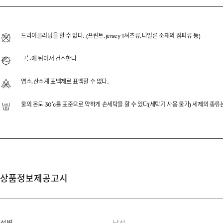
USA COTTON 20's 
USA 코튼의 탄탄한 조직감이
드라이클리닝을 할 수 없다. (프린트,jersey T셔츠류,나일론 소재의 점퍼류 등)
부드러우면서도 비침 없는 20
그늘에 뉘어서 건조한다
직접 개발한 컬러 패턴을 적용
염소,산소계 표백제로 표백할 수 없다.
물의 온도 30˚c를 표준으로 약하게 손세탁을 할 수 있다(세탁기 사용 불가) 세제의 종
DESCRIPTION
COTTON USA CERTIFIED 
HIGH-QUALITY 20’S US
상품정보제공고시
RELAXED FIT & DROP SH
REINFORCED BINDING NE
SIDE SLIT WITH HERRIN