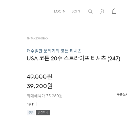
LOGIN
JOIN
TMTAX25401BKX
캐주얼한 분위기의 코튼 티셔츠
USA 코튼 20수 스트라이프 티셔츠 (247)
49,000
원
39,200
원
쿠폰 모
최대혜택가
35,280
원
11
쿠폰
품절임박