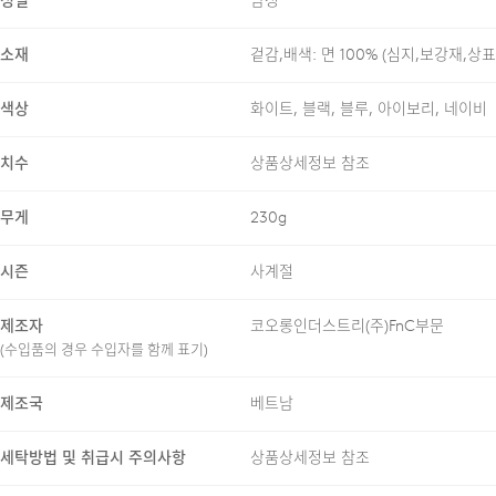
성별
남성
소재
겉감,배색: 면 100% (심지,보강재,상
색상
화이트, 블랙, 블루, 아이보리, 네이비
24/7 COMMENT
치수
상품상세정보 참조
엄격한 품질 관리를 거친 CO
무게
230g
피부에 닿는 촉감이 쾌적하여 
시즌
사계절
넉넉한 릴렉스드 실루엣과 드롭
제조자
코오롱인더스트리(주)FnC부문
간격과 감각적인 색감이 조화를
(수입품의 경우 수입자를 함께 표기)
제조국
베트남
세탁방법 및 취급시 주의사항
상품상세정보 참조