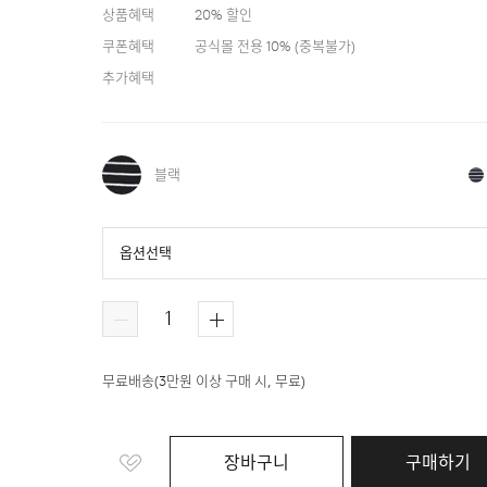
상품혜택
20
% 할인
쿠폰혜택
공식몰 전용 10%
(
중복불가
)
추가혜택
블랙
옵션선택
블랙
네이비
블루
무료배송
(
3만원 이상 구매 시, 무료
)
장바구니
구매하기