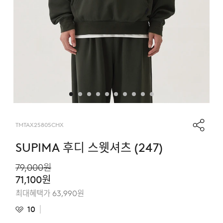
TMTAX25805CHX
SUPIMA 후디 스웻셔츠 (247)
79,000
원
71,100
원
최대혜택가
63,990
원
10