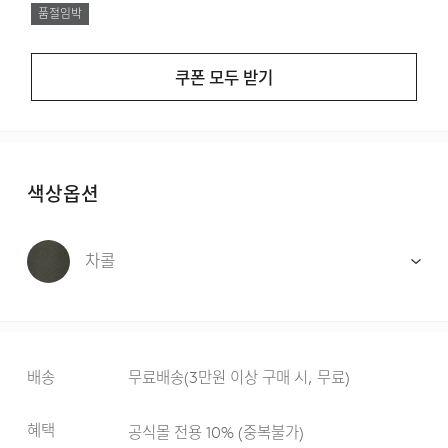
품절임박
쿠폰 모두 받기
색상옵션
차콜
배송
무료배송
(
3만원 이상 구매 시, 무료
)
혜택
공식몰 전용 10%
(
중복불가
)