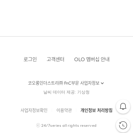
제조자
코오롱인더스트리(주)FnC부문
손으로 짜는 경우에는 약하게 짜고, 원심 탈수기의 경우는
류센터배송]
·단순 변심으로 인한 교환 및 반품 요청시 왕복 또는 편도 배
·제품을 구입하신 매장 또는 인근 브랜드 매장(직영점, 대리
NECK LINE HERRINGBONE TAPE
(수입품의 경우
단시간에 짜도록 한다.
송비는 고객님 부담입니다.
점, 백화점, 할인점 등)을 통하여 수선 접수가 가능합니다.
수입자를 함께 표기)
·결제완료 후 평균 3~5일(휴일 및 공휴일제외) 이내에 배송
매장 접수 시 수선 방법 및 비용에 대해 1차적으로 상담을 받
그늘에 뉘어서 건조한다
됩니다.
·맞교환은 불가능하며, 수령하신 상품이 물류센터로 입고된
제조국
베트남
으실 수 있습니다.
후 요청하신 교환상품이 배송됩니다.
세탁방법 및
상품상세설명참조
·물류센터 내 상품 부족시, 상품이 있는 타매장에서 이동받
다리미질을 할 수 없다.
·방문 가능한 매장이 없을 경우, 코오롱인더스트리㈜ FnC
AI SUMMARY
취급시 주의사항
아 배송하므로 평균 배송일보다 1~2일이 지연될 수 있습니
·사이즈 교환만 가능하며 컬러 교환을 원하실 경우, 기존 상
부문 서비스센터로 택배 접수가 가능합니다. 수선 요청 제품
다.
품 반품 후 재 주문이 필요합니다.
염소,산소계 표백제로 표백할 수 없다.
과 함께 간단한 수선 내용 및 연락처를 작성한 메모를 동봉
제조연월
2025년 07월
(해당 정보는 실제 상품과
수피마 코튼으로 따뜻하고 부드러워요.
하여 보내주시기 바랍니다. (택배비는 선불 지급입니다.)
상이할 수 있음. 정확한 제조일은 제품
·반품에 의한 선환불은 불가능 하며, 반품 상품이 물류센터
로그인
고객센터
OLO 멤버십 안내
세탁 후 건조할 때 기계건조를 할 수 없다.
별도 표기 참고)
암홀 거셋과 레글런 디자인으로 편안함을 높였어요.
로 입고된 후 상품의 이상 유무를 확인한 후에 환불처리 해
·일반적인 수선 기간은 배송 기간 포함하여 약 10일 이내이
[매장직배송]
드립니다.
물의 온도 30˚c를 표준으로 약하게 손세탁을 할 수 있다
품질보증기준
코오롱 인더스트리㈜FnC부문 제품의
나, 수선의 난이도와 원부자재 수급 상황에 따라 달라질 수
지난 시즌의 의견을 반영에 더욱 개선 되었어요.
품질보증기간은 구입일로부터 1년,
(세탁기 사용 불가) 세제의 종류는 중성세제를 사용한다.
·일부 상품의 경우, 지정된 매장에서 직접 배송이 이루어집
있습니다.
코오롱인더스트리㈜ FnC부문 사업자정보
입점사 제품의 경우, 업체마다 다를 수
니다.
있음 그 외 기준은 관련법 및
·자세한 수선 접수 방법과 수선 비용은 아래 '수선품 접수 자
1. 교환 & 반품시 주의사항
날씨 데이터 제공: 기상청
소비자분쟁해결 규정에 따름
·지정된 매장의 재고 부족시 타매장에서 재고를 수급하여 배
세히 보기'를 통해 확인 가능합니다.
송하므로 3~7일이 소요됩니다.
·교환 및 반품은 제품 수령 후 7일 이내에 가능합니다.
자세히 보기
COMFORT INDEX (편안함 지수)
a/s책임자와
코오롱인더스트리(주)FnC부문 1588-
사업자정보확인
이용약관
개인정보 처리방침
전화번호
7667
* 예약 및 공동구매와 같은 특정 상품의 경우, 사전에 공지
·상품은 착용한 흔적이 있거나, 상품tag가 손상된 경우 교
• 보온성
된 발송일에 일괄 배송됩니다.
환/반품/환불이 불가합니다. 교환시 맞교환은 불가능하며,
수선품 접수 자세히 보기
ⓒ
24/7series
all rights reserved
상품 입고 후 교환을 원하시는 제품으로 배송해드립니다.
• 부드러움