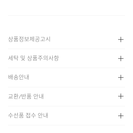
따스하면서도 부드러운 촉감으로 만족하시기에 충분한
원단과 디자인으로 제작했습니다. SUPIMA COTTON은
24/7에서 오랜시간 함께해온 소재입니다. 지난 시즌
많은 분들의 목소리를 반영한 요소들을 기반으로
개선하여 더욱 편안하고 따스한 가을, 겨울을 맞이하실 수
상품정보제공고시
있도록 준비했습니다.
세탁 및 상품주의사항
성별
남성
소재
겉감: 면 65% 폴리에스터 35% (심지,
배송안내
FABRIC & INFORMATION
보강재,상표,무늬,레이스,밴드 등 제외)
색상
그레이, 차콜, 블랙
SUPER-FINE SUPIMA COTTON
교환/반품 안내
배송기간(물류센터)
치수
상품상세설명참조
HEAAVY WIEHGT 520G/yd²
본 상품은 오프라인 매장과 동시에 판매하는 상품이므로, 주
REGLAN SLEEVE
무게
1010g
수선품 접수 안내
드라이클리닝을 할 수 없다. (프린트,jersey T셔츠류,
문 접수 및 상품 준비 도중 판매가 증가하여 발송지연 또는
·교환 및 반품은 상품수령 후 7일 이내에 요청 하셔야 하며,
ARMPIT GUSSET & VENTILATION HOLE
나일론 소재의 점퍼류 등)
시즌
사계절
품절 될 수 있으니 양해 부탁드립니다. 배송이 지연되는 경
수선 및 착용상태가 없는 사용하지 않은 상품이어야 합니다.
우 고객님께 빠르게 안내 할 수 있도록 노력하겠습니다. [물
JACQUARD KNITTING RIB & TRACK STITCH