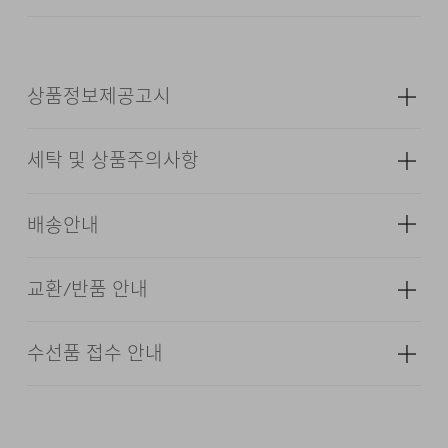
DESCRIPTION
상품정보제공고시
COTTON / ASKIN POLYESTER BLENDED
세탁 및 상품주의사항
CROP SILHOUETTE
성별
남성
DUMBLE WASHING
소재
겉감: 면 65% 폴리에스터 35% (심지,
배송안내
CHAIN STITCH
보강재,상표,무늬,레이스,밴드 등 제외)
색상
화이트, 브라운, 다크 그레이, 블랙
교환/반품 안내
배송기간(물류센터)
치수
상품상세설명참조
24/7 COMMENT
본 상품은 오프라인 매장과 동시에 판매하는 상품이므로, 주
무게
190g
수선품 접수 안내
다리미질은 헝겊을 덮고 80~120˚c로 다리미질을 할 수
문 접수 및 상품 준비 도중 판매가 증가하여 발송지연 또는
·교환 및 반품은 상품수령 후 7일 이내에 요청 하셔야 하며,
면 65%와 폴리에스터 35% 혼방 원단을 사용했습니다.
있다.
시즌
사계절
품절 될 수 있으니 양해 부탁드립니다. 배송이 지연되는 경
수선 및 착용상태가 없는 사용하지 않은 상품이어야 합니다.
폴리에스터에는 기능성 아스킨(ASKIN) 원사를 적용해
우 고객님께 빠르게 안내 할 수 있도록 노력하겠습니다. [물
제조자
코오롱인더스트리(주)FnC부문
손으로 짜는 경우에는 약하게 짜고, 원심 탈수기의 경우는
류센터배송]
·단순 변심으로 인한 교환 및 반품 요청시 왕복 또는 편도 배
쾌적한 착용감을 유지하도록 구성했습니다. 덤블 워싱
·제품을 구입하신 매장 또는 인근 브랜드 매장(직영점, 대리
(수입품의 경우
단시간에 짜도록 한다.
송비는 고객님 부담입니다.