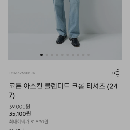
TMTAX26411BRX
코튼 아스킨 블렌디드 크롭 티셔츠 (24
7)
39,000
원
35,100
원
최대혜택가
31,590
원