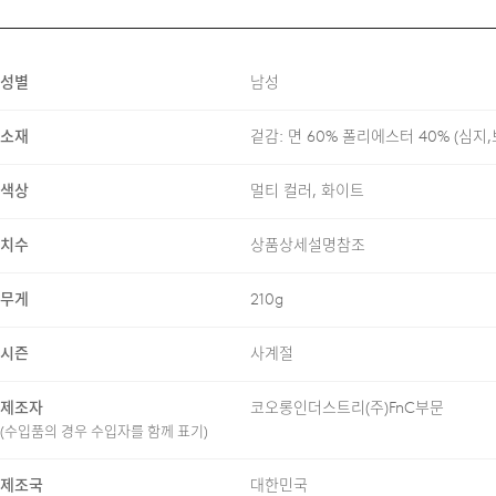
2PACK BUNDLE
SOFT DAILY TOUCH
BRAND LABEL DETAIL
성별
남성
소재
겉감: 면 60% 폴리에스터 40% (심지
색상
멀티 컬러, 화이트
24/7 COMMENT
치수
상품상세설명참조
혼방 소재를 사용해 부드러운 
무게
210g
가볍고 쾌적한 착용감을 제공하
착용하셔도 부담 없는 안정적인
시즌
사계절
제조자
코오롱인더스트리(주)FnC부문
베이직한 반팔 티셔츠 디자인을
(수입품의 경우 수입자를 함께 표기)
실루엣과 깔끔한 밸런스로 구성
제조국
대한민국