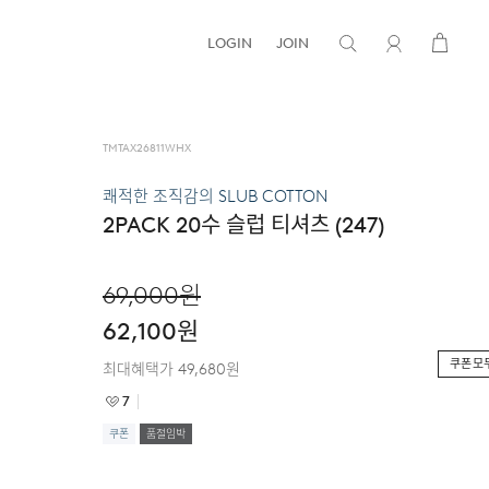
LOGIN
JOIN
TMTAX26811WHX
쾌적한 조직감의 SLUB COTTON
2PACK 20수 슬럽 티셔츠 (247)
69,000
원
62,100
원
쿠폰 모
최대혜택가
49,680
원
7
쿠폰
품절임박