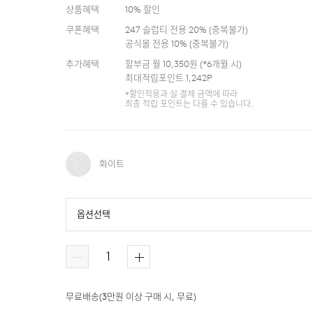
상품혜택
10
% 할인
쿠폰혜택
247 슬럽티 전용 20%
(
중복불가
)
공식몰 전용 10%
(
중복불가
)
추가혜택
할부금 월
10,350
원 (*
6
개월 시)
최대적립포인트
1,242
P
*할인적용과 실 결제 금액에 따라
최종 적립 포인트는 다를 수 있습니다.
화이트
옵션선택
화이트
멀티 컬러
무료배송
(
3만원 이상 구매 시, 무료
)