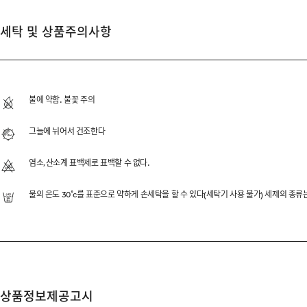
세탁 및 상품주의사항
2PACK 20'S SLUB T
가볍고 편안한 착용감을 기반으로
불에 약함. 불꽃 주의
자연스러운 조직감이 느껴지는 
그늘에 뉘어서 건조한다
데일리 아이템으로 제작했습니
염소,산소계 표백제로 표백할 수 없다.
물의 온도 30˚c를 표준으로 약하게 손세탁을 할 수 있다(세탁기 사용 불가) 세제의 종
DESCRIPTION
SLUB FABRIC
20’S/1 SINGLE YARN
상품정보제공고시