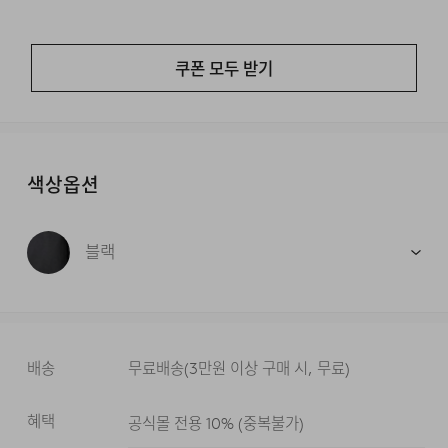
쿠폰 모두 받기
색상옵션
블랙
배송
무료배송
(
3만원 이상 구매 시, 무료
)
혜택
공식몰 전용 10%
(
중복불가
)