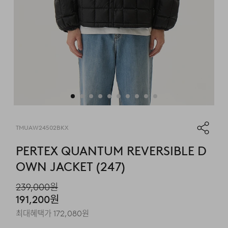
TMUAW24502BKX
PERTEX QUANTUM REVERSIBLE D
OWN JACKET (247)
239,000
원
191,200
원
최대혜택가
172,080
원