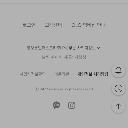
·물류센터 내 상품 부족시, 상품이 있는 타매장에서 이동받
·방문 가능한 매장이 없을 경우, 코오롱인더스트리㈜ FnC
불에 약함. 불꽃 주의
아 배송하므로 평균 배송일보다 1~2일이 지연될 수 있습니
·사이즈 교환만 가능하며 컬러 교환을 원하실 경우, 기존 상
제조국
베트남
부문 서비스센터로 택배 접수가 가능합니다. 수선 요청 제품
다.
품 반품 후 재 주문이 필요합니다.
과 함께 간단한 수선 내용 및 연락처를 작성한 메모를 동봉
세탁방법 및
상품상세정보 참조
그늘에 뉘어서 건조한다
하여 보내주시기 바랍니다. (택배비는 선불 지급입니다.)
취급시 주의사항
·반품에 의한 선환불은 불가능 하며, 반품 상품이 물류센터
FABRIC & INFORMATION
로그인
고객센터
OLO 멤버십 안내
로 입고된 후 상품의 이상 유무를 확인한 후에 환불처리 해
·일반적인 수선 기간은 배송 기간 포함하여 약 10일 이내이
[매장직배송]
제조연월
2024년 06월
(해당 정보는 실제 상품과
드립니다.
나, 수선의 난이도와 원부자재 수급 상황에 따라 달라질 수
상이할 수 있음. 정확한 제조일은 제품
PERTEX QUANTUM LEVEL
·일부 상품의 경우, 지정된 매장에서 직접 배송이 이루어집
있습니다.
자세히 보기
별도 표기 참고)
코오롱인더스트리㈜ FnC부문 사업자정보
PRAUDEN GOOSE DOWN
니다.
품질보증기준
코오롱 인더스트리㈜FnC부문 제품의
·자세한 수선 접수 방법과 수선 비용은 아래 '수선품 접수 자
1. 교환 & 반품시 주의사항
REVERSIBLE DESIGN
날씨 데이터 제공: 기상청
품질보증기간은 구입일로부터 1년,
·지정된 매장의 재고 부족시 타매장에서 재고를 수급하여 배
세히 보기'를 통해 확인 가능합니다.
SNAP BUTTON CLOSING
입점사 제품의 경우, 업체마다 다를 수
송하므로 3~7일이 소요됩니다.
·교환 및 반품은 제품 수령 후 7일 이내에 가능합니다.
있음 그 외 기준은 관련법 및
SLEEVE EDGE ELASTIC BINDING
사업자정보확인
이용약관
개인정보 처리방침
소비자분쟁해결 규정에 따름
* 예약 및 공동구매와 같은 특정 상품의 경우, 사전에 공지
·상품은 착용한 흔적이 있거나, 상품tag가 손상된 경우 교
4-POCKET DESIGN
된 발송일에 일괄 배송됩니다.
환/반품/환불이 불가합니다. 교환시 맞교환은 불가능하며,
수선품 접수 자세히 보기
a/s책임자와
코오롱인더스트리(주)FnC부문 1588-
ⓒ
24/7series
all rights reserved
상품 입고 후 교환을 원하시는 제품으로 배송해드립니다.
전화번호
7667
·교환 및 반품내역이 접수되지 않거나, 지정된 반송처로 반
배송지역
송되지 않을 시, 교환/반품/환불 절차가 지연되오니 양해
24/7 COMMENTS
부탁 드립니다.
전국배송 가능 (제주도나 기타도서 지방은 별도의 요금이 부
과됩니다.)
·교환 및 반품 상품 포장 시 상품이 외부로 유실되지 않도록