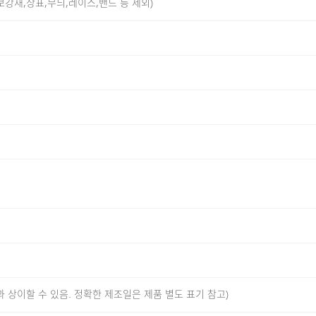
,보강재,상표,무늬,레이스,밴드 등 제외)
NTILATION HOLE
RIB & TRACK STITCH
ONE TAPE
고 부드러워요.
자인으로 편안함을 높였어요.
에 더욱 개선 되었어요.
과 상이할 수 있음. 정확한 제조일은 제품 별도 표기 참고)