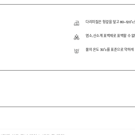
IPUP PARKA
PIMA 원사를 사용하여 제작했습니다.
다리미질은 헝겊을 덮고 80~120˚c
혼용 원단을 사용하여, 따스하면서도 부드러운 촉감으로 만족하시
염소,산소계 표백제로 표백할 수 없
COTTON은 24/7에서 오랜시간 함께해온 소재입니다. 지난 시
 더욱 편안하고 따스한 가을, 겨울을 맞이하실 수 있도록 준비
물의 온도 30˚c를 표준으로 약하게
ION
COTTON
/yd²