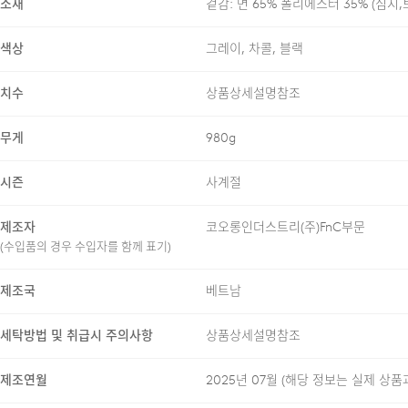
소재
겉감: 면 65% 폴리에스터 35% (심지
2WAY YKK ZIPPER
ARMPIT GUSSET & VE
색상
그레이, 차콜, 블랙
JACQUARD KNITTING 
NECK LINE HERRINGB
치수
상품상세설명참조
무게
980g
시즌
사계절
AI SUMMARY
제조자
코오롱인더스트리(주)FnC부문
(수입품의 경우 수입자를 함께 표기)
수피마 코튼으로 따뜻하
제조국
베트남
YKK 지퍼와 레글런 디
세탁방법 및 취급시 주의사항
상품상세설명참조
지난 시즌의 의견을 반영
제조연월
2025년 07월
(해당 정보는 실제 상품