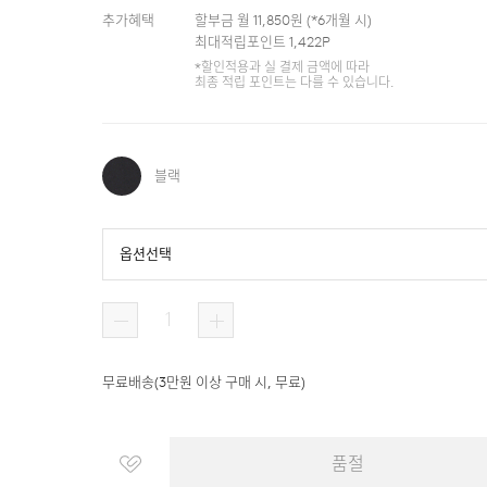
추가혜택
할부금 월
11,850
원 (*
6
개월 시)
최대적립포인트
1,422
P
*할인적용과 실 결제 금액에 따라
최종 적립 포인트는 다를 수 있습니다.
블랙
옵션선택
무료배송
(
3만원 이상 구매 시, 무료
)
품절