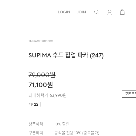
LOGIN
JOIN
TMUAX25805BKX
SUPIMA 후드 집업 파카 (247)
79,000
원
71,100
원
쿠폰 모
최대혜택가
63,990
원
22
상품혜택
10
% 할인
쿠폰혜택
공식몰 전용 10%
(
중복불가
)