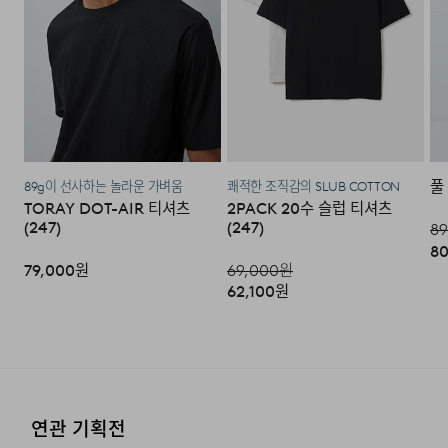
주시기 바랍니다.
동시에 고려했습니다.
·코오롱물류 인터넷 쇼핑몰 (지정된 반송처로 반송되지 않
을 시, 교환 및 반품 절차가 지연될 수 있습니다.)
·단순 변심으로 인한 교환 및 반품 시 택배비용은 고객님께
서 부담하셔야 합니다. (배송착오 및 제품 불량의 경우 제외)
풀
89g이 선사하는 놀라운 가벼움
쾌적한 조직감의 SLUB COTTON
3. 교환/반품이 가능한 경우
TORAY DOT-AIR 티셔츠
2PACK 20수 슬럽 티셔츠
(247)
(247)
89
·상품을 공급받으신 날로부터 7일 이내에 요청이 가능합니
80
다.
79,000
원
69,000
원
62,100
원
·상품을 미사용한 상태에서 반송하여 주십시오.
·반송된 후 물류센터에서 반송확인 후 환불 및 교환처리 됩
니다.
4. 교환/반품이 불가능한 경우
연관 기획전