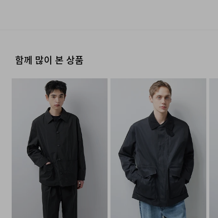
시즌
사계절
류센터배송]
·단순 변심으로 인한 교환 및 반품 요청시 왕복 또는 편도 배
·제품을 구입하신 매장 또는 인근 브랜드 매장(직영점, 대리
송비는 고객님 부담입니다.
점, 백화점, 할인점 등)을 통하여 수선 접수가 가능합니다.
제조자
코오롱인더스트리(주)FnC부문
드라이클리닝을 해야 하며, 용제의 종류는 석유계에
·결제완료 후 평균 3~5일(휴일 및 공휴일제외) 이내에 배송
매장 접수 시 수선 방법 및 비용에 대해 1차적으로 상담을 받
(수입품의 경우
한한다.
됩니다.
·맞교환은 불가능하며, 수령하신 상품이 물류센터로 입고된
으실 수 있습니다.
수입자를 함께 표기)
후 요청하신 교환상품이 배송됩니다.
AI SUMMARY
·물류센터 내 상품 부족시, 상품이 있는 타매장에서 이동받
염소,산소계 표백제로 표백할 수 없다.
제조국
중국
·방문 가능한 매장이 없을 경우, 코오롱인더스트리㈜ FnC
함께 많이 본 상품
아 배송하므로 평균 배송일보다 1~2일이 지연될 수 있습니
·사이즈 교환만 가능하며 컬러 교환을 원하실 경우, 기존 상
부문 서비스센터로 택배 접수가 가능합니다. 수선 요청 제품
세탁방법 및
상품상세설명참조
다.
품 반품 후 재 주문이 필요합니다.
세탁 후 건조할 때 기계건조를 할 수 없다.
부드럽고 포근한 코튼 체크 원단으로 캐주얼함을 구현
과 함께 간단한 수선 내용 및 연락처를 작성한 메모를 동봉
취급시 주의사항
하여 보내주시기 바랍니다. (택배비는 선불 지급입니다.)
했어요.
·반품에 의한 선환불은 불가능 하며, 반품 상품이 물류센터
물세탁은 되지 않는다.
제조연월
2025년 09월
(해당 정보는 실제 상품과
로 입고된 후 상품의 이상 유무를 확인한 후에 환불처리 해
3M™ 신슐레이트 충전재를 적용해 가벼우면서도 뛰어
·일반적인 수선 기간은 배송 기간 포함하여 약 10일 이내이
[매장직배송]
상이할 수 있음. 정확한 제조일은 제품
드립니다.
나, 수선의 난이도와 원부자재 수급 상황에 따라 달라질 수
난 보온성을 제공합니다.
별도 표기 참고)
·일부 상품의 경우, 지정된 매장에서 직접 배송이 이루어집
있습니다.
리버서블 구조로 하나의 아우터로 두 가지 스타일을
품질보증기준
코오롱 인더스트리㈜FnC부문 제품의
니다.
자세히 보기
품질보증기간은 구입일로부터 1년,
·자세한 수선 접수 방법과 수선 비용은 아래 '수선품 접수 자
즐길 수 있어 활용도가 높습니다.
1. 교환 & 반품시 주의사항
입점사 제품의 경우, 업체마다 다를 수
·지정된 매장의 재고 부족시 타매장에서 재고를 수급하여 배
세히 보기'를 통해 확인 가능합니다.
있음 그 외 기준은 관련법 및
송하므로 3~7일이 소요됩니다.
·교환 및 반품은 제품 수령 후 7일 이내에 가능합니다.
소비자분쟁해결 규정에 따름
* 예약 및 공동구매와 같은 특정 상품의 경우, 사전에 공지
·상품은 착용한 흔적이 있거나, 상품tag가 손상된 경우 교
a/s책임자와
코오롱인더스트리(주)FnC부문 1588-
된 발송일에 일괄 배송됩니다.
환/반품/환불이 불가합니다. 교환시 맞교환은 불가능하며,
수선품 접수 자세히 보기
COMFORT INDEX (편안함 지수)
전화번호
7667
상품 입고 후 교환을 원하시는 제품으로 배송해드립니다.