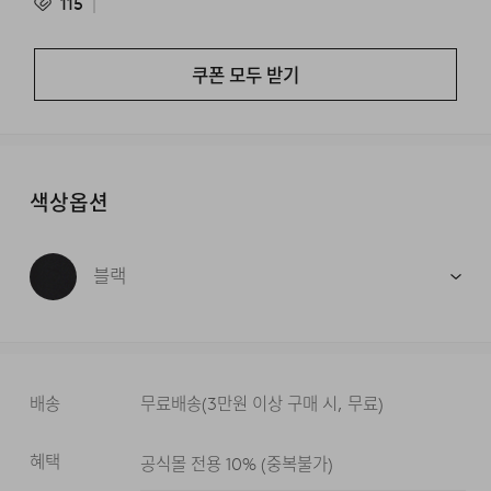
115
쿠폰 모두 받기
색상옵션
블랙
배송
무료배송
(
3만원 이상 구매 시, 무료
)
혜택
공식몰 전용 10%
(
중복불가
)