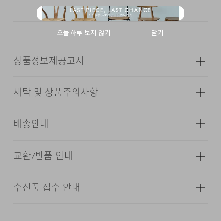
경량성과 보온성을 모두 확보했으며, 양면 각기 다른 포켓
구조와 YKK 리버서블 지퍼를 통해 기능성과 활용도까지
고려해 설계했습니다.
상품정보제공고시
세탁 및 상품주의사항
FABRIC & INFORMATION
성별
남성
소재
겉감: 면 58% 레이온 42% 안감: 면
배송안내
REVERSIBLE DESIGN WITH 2-WAY MOOD
97% 폴리우레탄 3% 충전재: 폴리에스터
100% (심지,보강재,상표,무늬,레이스,
COTTON CHECK × SMOOTH MOLESKIN
밴드 등 제외)
교환/반품 안내
3M™ THINSULATE™ INSULATION
배송기간(물류센터)
색상
블랙, 네이비
YKK® 2WAY REVERSIBLE ZIPPER
본 상품은 오프라인 매장과 동시에 판매하는 상품이므로, 주
수선품 접수 안내
치수
상품상세설명참조
4-POCKET FUNCTIONAL STRUCTURE
옷걸이에 걸고 그늘에서 건조한다.
문 접수 및 상품 준비 도중 판매가 증가하여 발송지연 또는
·교환 및 반품은 상품수령 후 7일 이내에 요청 하셔야 하며,
품절 될 수 있으니 양해 부탁드립니다. 배송이 지연되는 경
OUTSIDE ROUND POCKET / INSIDE WELT
수선 및 착용상태가 없는 사용하지 않은 상품이어야 합니다.
무게
760g
다리미질은 헝겊을 덮고 80~120˚c로 다리미질을 할 수
우 고객님께 빠르게 안내 할 수 있도록 노력하겠습니다. [물
POCKET
있다.