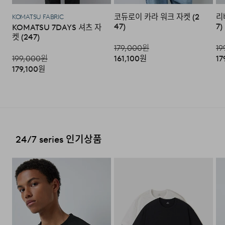
• 보온성
·교환 및 반품내역이 접수되지 않거나, 지정된 반송처로 반
배송지역
코듀로이 카라 워크 자켓 (2
리
송되지 않을 시, 교환/반품/환불 절차가 지연되오니 양해
KOMATSU FABRIC
• 부드러움
47)
7)
KOMATSU 7DAYS 셔츠 자
부탁 드립니다.
전국배송 가능 (제주도나 기타도서 지방은 별도의 요금이 부
켓 (247)
과됩니다.)
• 핏 여유도
179,000
원
19
·교환 및 반품 상품 포장 시 상품이 외부로 유실되지 않도록
테이프 등으로 안전하게 포장하여 발송해 주시기 바랍니다.
199,000
원
161,100
원
17
• 무게감
편의점 픽업 가능 상품에 한하여 주문 시 배송 주소에 원하
179,100
원
시는 GS25 편의점을 선택하여 수령 가능하며 상품 도착 시
문자로 안내해 드립니다.
(편의점 픽업 상품은 배송완료 후 6
일 이내 수령 해야하며, 기간 내 미 수령 시, 배송비 고객 부
2. 교환 & 반품시 절차
담으로 반품 처리됩니다. 이점 유의 바랍니다.)
·상품 수령후 2~3일내 구매하신 사이트 "마이페이지" 주
24/7 COMMENTS
문/배송 내역조회에서 직접 접수 하시거나 고객센터를 통해
접수해주세요.
배송비
24/7 series 인기상품
전체적으로 적당한 여유가 있는 세미 루즈핏으로
구성되어
단독 아우터는 물론, 이너와의 레이어드에도
·직접 반품: 코오롱인더스트리 FnC부문 제품의 반품처 주
회원구매 시 배송비는 2,500원 (3만원 이상 무료) (도서,산
소는 '경기도 화성시 동탄산단 10길 74 코오롱 온라인 9
무리 없이 착용 가능합니다.
간,오지 일부 지역은 배송비가 추가됩니다.)
층'입니다. / 고객센터:
1588-7667
(유료)
도서지역 추가 배송료: 3,000~9,000원 (도서지역별로 상
전면은 YKK 리버서블 2WAY 지퍼를 적용하여 오픈/
·편의점 반품: 편의점 반품은 편의점 픽업이 가능한 상품에
이하며 추가 금액이 발생할 수 있습니다.)
클로즈 모두 양면에서 안정적인 여밈이 가능하며,
양면
한해서 이용 가능합니다. 편의점 반품 신청 후 발급되는 승
각각의 포켓 디테일을 달리해 실용성과 시각적 완성도를
인번호로 GS25에 설치된 PostBox에 반품 접수를 진행해