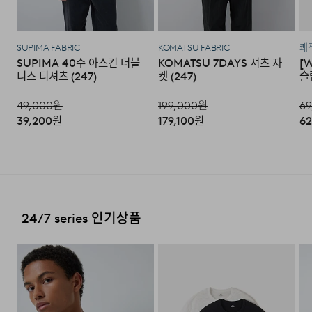
상품 입고 후 교환을 원하시는 제품으로 배송해드립니다.
·교환 및 반품내역이 접수되지 않거나, 지정된 반송처로 반
배송지역
송되지 않을 시, 교환/반품/환불 절차가 지연되오니 양해
SUPIMA FABRIC
KOMATSU FABRIC
쾌적
SUPIMA 40수 아스킨 더블
KOMATSU 7DAYS 셔츠 자
[
부탁 드립니다.
전국배송 가능 (제주도나 기타도서 지방은 별도의 요금이 부
니스 티셔츠 (247)
켓 (247)
슬
과됩니다.)
·교환 및 반품 상품 포장 시 상품이 외부로 유실되지 않도록
테이프 등으로 안전하게 포장하여 발송해 주시기 바랍니다.
49,000
원
199,000
원
69
편의점 픽업 가능 상품에 한하여 주문 시 배송 주소에 원하
39,200
원
179,100
원
62
시는 GS25 편의점을 선택하여 수령 가능하며 상품 도착 시
문자로 안내해 드립니다.
(편의점 픽업 상품은 배송완료 후 6
일 이내 수령 해야하며, 기간 내 미 수령 시, 배송비 고객 부
2. 교환 & 반품시 절차
담으로 반품 처리됩니다. 이점 유의 바랍니다.)
·상품 수령후 2~3일내 구매하신 사이트 "마이페이지" 주
문/배송 내역조회에서 직접 접수 하시거나 고객센터를 통해
접수해주세요.
배송비
24/7 series 인기상품
전체 실루엣은 셔츠형 아우터를 기반으로 편안한
·직접 반품: 코오롱인더스트리 FnC부문 제품의 반품처 주
실루엣으로 구성되었으며, 앞여밈은 단추 방식으로
회원구매 시 배송비는 2,500원 (3만원 이상 무료) (도서,산
소는 '경기도 화성시 동탄산단 10길 74 코오롱 온라인 9
마감되어 자켓과 셔츠의 중간 지점을 유지합니다. 소매는
간,오지 일부 지역은 배송비가 추가됩니다.)
층'입니다. / 고객센터:
1588-7667
(유료)
버튼 여밈 방식으로 조절 가능해, 롤업하거나 실루엣을
도서지역 추가 배송료: 3,000~9,000원 (도서지역별로 상
조절할 때 유용하게 활용할 수 있습니다. 뒷넥에는 행거
·편의점 반품: 편의점 반품은 편의점 픽업이 가능한 상품에
이하며 추가 금액이 발생할 수 있습니다.)
한해서 이용 가능합니다. 편의점 반품 신청 후 발급되는 승
루프가 내장되어 실내 보관 시에도 편의성을 더했습니다.