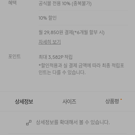
혜택
공식몰 전용 10%
(
중복불가
)
차콜
블랙
브라운
10
% 할인
월
29,850
원 결제(*
6
개월 할부 시)
자세히 보기
포인트
최대
3,582
P 적립
*할인적용과 실 결제 금액에 따라 최종 적립
포
인트는 다를 수 있습니다.
상품평
상세정보
사이즈
상세정보를 확대해서 볼 수 있습니다.