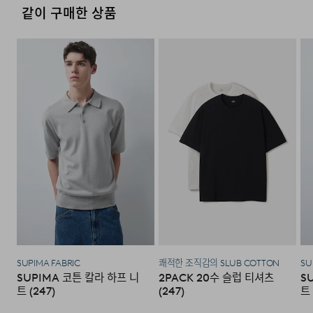
7-POCKET STRUCTURE
MODIFIED ARMHOLE
4. 교환/반품이 불가능한 경우
같이 구매한 상품
DESIGN
상단 플랩 포켓, 사이드 핸드 포켓,
내부 포켓 등 총 7개의 포켓이
다음과 같이 상품이 사용/훼손된 경우에는 교환 및 반품이
암홀 부위는 착용 시 자연스럽게
상황별 수납을 고려해 배치되어
되지 않습니다.
팔이 감기도록 입체적 곡선 설계를
있습니다.
적용했으며, 활동이 많은
·고객님의 귀책 사유로 상품이 훼손된 경우. (단, 상품의 내
상황에서도 당김 없이 부드러운
용 확인을 위해 포장 등을 훼손한 경우는 제외)
움직임을 제공합니다.
·포장을 개봉하였거나 포장이 훼손되어 상품가치가 현저히
상실된 경우.
·상품의 TAG, 스티커, 케이스 등을 훼손 및 분실한 경우.
·시간의 경과에 의하여 재판매가 곤란할 정도로 상품 등의
가치가 현저히 감소된 경우.
SUPIMA FABRIC
쾌적한 조직감의 SLUB COTTON
SU
SUPIMA 코튼 칼라 하프 니
2PACK 20수 슬럽 티셔츠
S
트 (247)
(247)
트 