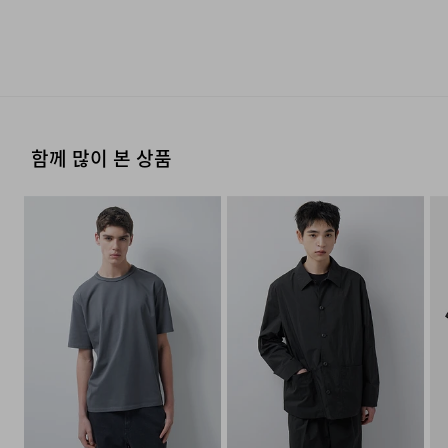
수선 및 착용상태가 없는 사용하지 않은 상품이어야 합니다.
시즌
사계절
우 고객님께 빠르게 안내 할 수 있도록 노력하겠습니다. [물
옷걸이에 걸고 그늘에서 건조한다.
류센터배송]
·단순 변심으로 인한 교환 및 반품 요청시 왕복 또는 편도 배
·제품을 구입하신 매장 또는 인근 브랜드 매장(직영점, 대리
제조자
코오롱인더스트리(주)FnC부문
송비는 고객님 부담입니다.
점, 백화점, 할인점 등)을 통하여 수선 접수가 가능합니다.
(수입품의 경우
손으로 짜는 경우에는 약하게 짜고, 원심 탈수기의 경우는
·결제완료 후 평균 3~5일(휴일 및 공휴일제외) 이내에 배송
매장 접수 시 수선 방법 및 비용에 대해 1차적으로 상담을 받
수입자를 함께 표기)
단시간에 짜도록 한다.
됩니다.
·맞교환은 불가능하며, 수령하신 상품이 물류센터로 입고된
으실 수 있습니다.
후 요청하신 교환상품이 배송됩니다.
제조국
베트남
·물류센터 내 상품 부족시, 상품이 있는 타매장에서 이동받
다리미질을 할 수 없다.
·방문 가능한 매장이 없을 경우, 코오롱인더스트리㈜ FnC
함께 많이 본 상품
세탁방법 및
상품상세설명참조
아 배송하므로 평균 배송일보다 1~2일이 지연될 수 있습니
·사이즈 교환만 가능하며 컬러 교환을 원하실 경우, 기존 상
부문 서비스센터로 택배 접수가 가능합니다. 수선 요청 제품
취급시 주의사항
다.
품 반품 후 재 주문이 필요합니다.
염소,산소계 표백제로 표백할 수 없다.
과 함께 간단한 수선 내용 및 연락처를 작성한 메모를 동봉
하여 보내주시기 바랍니다. (택배비는 선불 지급입니다.)
제조연월
2026년 02월
(해당 정보는 실제 상품과
·반품에 의한 선환불은 불가능 하며, 반품 상품이 물류센터
세탁 후 건조할 때 기계건조를 할 수 없다.
상이할 수 있음. 정확한 제조일은 제품
로 입고된 후 상품의 이상 유무를 확인한 후에 환불처리 해
·일반적인 수선 기간은 배송 기간 포함하여 약 10일 이내이
[매장직배송]
별도 표기 참고)
드립니다.
물의 온도 30˚c를 표준으로 약하게 손세탁을 할 수 있다
나, 수선의 난이도와 원부자재 수급 상황에 따라 달라질 수
일본 KOMATSU社의 DANTOTSU HASSUI 원단을
품질보증기준
코오롱 인더스트리㈜FnC부문 제품의
(세탁기 사용 불가) 세제의 종류는 중성세제를 사용한다.
·일부 상품의 경우, 지정된 매장에서 직접 배송이 이루어집
있습니다.
사용했습니다. DANTOTSU Water Repellent® 가공은
품질보증기간은 구입일로부터 1년,
니다.
원단 표면에서 물방울과의 접촉 면적을 최소화해, 물이 쉽게
입점사 제품의 경우, 업체마다 다를 수
·자세한 수선 접수 방법과 수선 비용은 아래 '수선품 접수 자
1. 교환 & 반품시 주의사항
있음 그 외 기준은 관련법 및
맺히고 빠르게 흘러내리도록 설계되었습니다. 무광의
·지정된 매장의 재고 부족시 타매장에서 재고를 수급하여 배
세히 보기'를 통해 확인 가능합니다.
소비자분쟁해결 규정에 따름
송하므로 3~7일이 소요됩니다.
·교환 및 반품은 제품 수령 후 7일 이내에 가능합니다.
절제된 광택과 구조적인 텍스처로 일상적인 비와 생활
자세히 보기
오염에 효과적으로 대응하며, 쾌적한 착용 환경을 유지하실
a/s책임자와
코오롱인더스트리(주)FnC부문 1588-
* 예약 및 공동구매와 같은 특정 상품의 경우, 사전에 공지
·상품은 착용한 흔적이 있거나, 상품tag가 손상된 경우 교
전화번호
7667
수 있습니다.
된 발송일에 일괄 배송됩니다.
환/반품/환불이 불가합니다. 교환시 맞교환은 불가능하며,
수선품 접수 자세히 보기