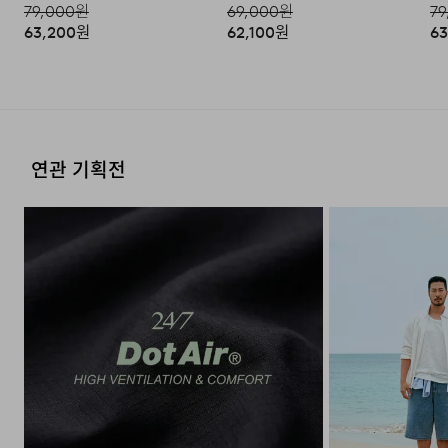
79,000
원
69,000
원
79
63,200
원
62,100
원
63
3M™ REFLECTIVE LABEL
BUTTONED FRONT &
(SIGNATURE)
ADJUSTABLE CUFF
옆선 부근에 3M 리플렉티브 라벨을
전체 여밈은 플라켓 버튼 방식으로
적용해 야간이나 어두운 환경에서도
단정한 무드를 유지하며, 소매 역시
시인성을 높였습니다.
버튼 여밈 구조로 체형이나
스타일에 따라 유연하게 조절하실
연관 기획전
수 있습니다.
FAQ
Q : 단토츠 발수 원단은 일반 원단과 구체적으로 무엇이
다른가요?
A : DANTOTSU HASSUI® 기술은 물방울과의 접촉
면적을 최소화해 물이 맺히지 않고 즉시 흘러내리게 합니다.