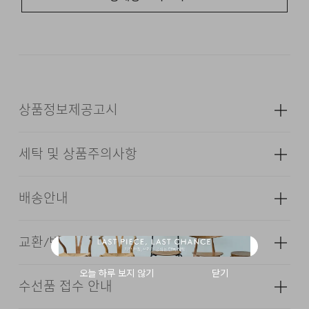
KEY FEATURE
KOMATSU DANTOTSU HASSUI®
NYLON 100%
상품정보제공고시
7-POCKET UTILITY LAYOUT
DOUBLE POCKET STRUCTURE
세탁 및 상품주의사항
BUTTONED FRONT
성별
남성
HIDDEN BACK NECK HANGER LOOP
3M REFLECTIVE SIGNATURE LABEL
소재
겉감: 나일론 100% 안감: 폴리에스터
배송안내
100% 코오롱인더스트리(주)FnC부문
1588-7667
교환/반품 안내
색상
블랙, 브라운, 차콜
배송기간(물류센터)
24/7 COMMENT
치수
상품상세설명참조
본 상품은 오프라인 매장과 동시에 판매하는 상품이므로, 주
수선품 접수 안내
드라이클리닝을 할 수 없다. (프린트,jersey T셔츠류,
문 접수 및 상품 준비 도중 판매가 증가하여 발송지연 또는
·교환 및 반품은 상품수령 후 7일 이내에 요청 하셔야 하며,
무게
320g
나일론 소재의 점퍼류 등)
품절 될 수 있으니 양해 부탁드립니다. 배송이 지연되는 경