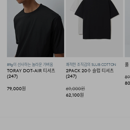
인번호로 GS25에 설치된 PostBox에 반품 접수를 진행해
주시기 바랍니다.
·코오롱물류 인터넷 쇼핑몰 (지정된 반송처로 반송되지 않
DETAIL
을 시, 교환 및 반품 절차가 지연될 수 있습니다.)
·단순 변심으로 인한 교환 및 반품 시 택배비용은 고객님께
서 부담하셔야 합니다. (배송착오 및 제품 불량의 경우 제외)
풀
89g이 선사하는 놀라운 가벼움
쾌적한 조직감의 SLUB COTTON
3. 교환/반품이 가능한 경우
TORAY DOT-AIR 티셔츠
2PACK 20수 슬럽 티셔츠
(247)
(247)
89
·상품을 공급받으신 날로부터 7일 이내에 요청이 가능합니
80
다.
79,000
원
69,000
원
62,100
원
·상품을 미사용한 상태에서 반송하여 주십시오.
·반송된 후 물류센터에서 반송확인 후 환불 및 교환처리 됩
니다.