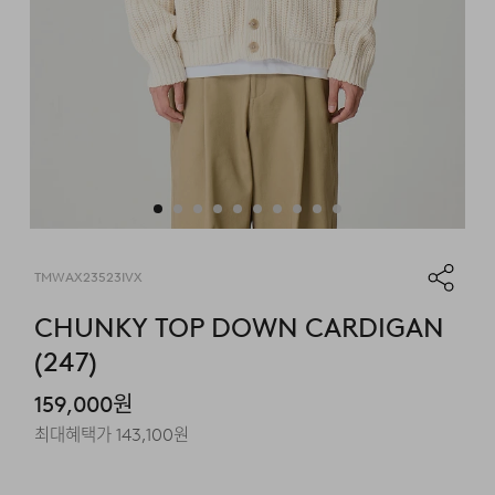
TMWAX23523IVX
CHUNKY TOP DOWN CARDIGAN
(247)
159,000
원
최대혜택가
143,100
원