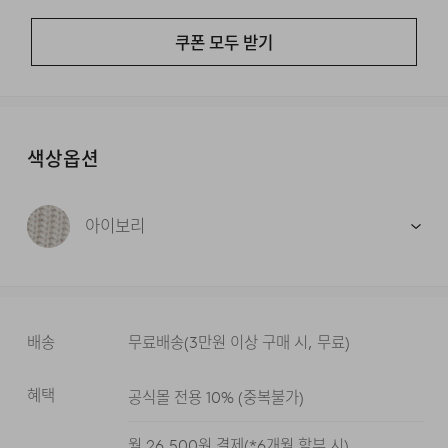
쿠폰 모두 받기
색상옵션
아이보리
배송
무료배송
(
3만원 이상 구매 시, 무료
)
혜택
공식몰 전용 10%
(
중복불가
)
월
26,500
원 결제(*
6
개월 할부 시)