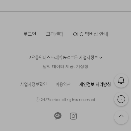
방식으로 편직했습니다. 부피감이 느껴지는 벌키한
후 요청하신 교환상품이 배송됩니다.
제조국
베트남
·물류센터 내 상품 부족시, 상품이 있는 타매장에서 이동받
그늘에 뉘어서 건조한다
조직감으로, 착용감 뿐만 아니라 시각적으로도 따스한
·방문 가능한 매장이 없을 경우, 코오롱인더스트리㈜ FnC
세탁방법 및
상품상세정보 참조
아 배송하므로 평균 배송일보다 1~2일이 지연될 수 있습니
·사이즈 교환만 가능하며 컬러 교환을 원하실 경우, 기존 상
부문 서비스센터로 택배 접수가 가능합니다. 수선 요청 제품
느낌을 가지실 수 있습니다. 구김을 최소화하기 위한
취급시 주의사항
다.
품 반품 후 재 주문이 필요합니다.
염소,산소계 표백제로 표백할 수 없다.
과 함께 간단한 수선 내용 및 연락처를 작성한 메모를 동봉
의도로 혼방 원사를 사용하여, 평소 관리하심에도
하여 보내주시기 바랍니다. (택배비는 선불 지급입니다.)
제조연월
2023년 09월
(해당 정보는 실제 상품과
편안함을 더했습니다. 중량이 느껴질 정도의 도톰한
·반품에 의한 선환불은 불가능 하며, 반품 상품이 물류센터
로그인
고객센터
OLO 멤버십 안내
세탁 후 건조할 때 기계건조를 할 수 없다.
상이할 수 있음. 정확한 제조일은 제품
로 입고된 후 상품의 이상 유무를 확인한 후에 환불처리 해
원사와 여유 있는 실루엣으로 제작하여 두께감 있는
·일반적인 수선 기간은 배송 기간 포함하여 약 10일 이내이
[매장직배송]
별도 표기 참고)
드립니다.
물세탁은 되지 않는다.
나, 수선의 난이도와 원부자재 수급 상황에 따라 달라질 수
이너와 함께 초겨울 아우터까지 활용할 수 있도록
품질보증기준
코오롱 인더스트리㈜Fnc부문 제품의
·일부 상품의 경우, 지정된 매장에서 직접 배송이 이루어집
있습니다.
제작했습니다.
코오롱인더스트리㈜ FnC부문 사업자정보
품질보증기간은 구입일로부터 1년,
니다.
입점사 제품의 경우, 업체마다 다를 수
·자세한 수선 접수 방법과 수선 비용은 아래 '수선품 접수 자
1. 교환 & 반품시 주의사항
날씨 데이터 제공: 기상청
소매와 밑단은 연결 편직 방식으로 제작하여 이물감이
있음 그 외 기준은 관련법 및
·지정된 매장의 재고 부족시 타매장에서 재고를 수급하여 배
세히 보기'를 통해 확인 가능합니다.
자세히 보기
소비자분쟁해결 규정에 따름
들지 않는 편안한 착용감을 제공합니다. 단추는 5개의
송하므로 3~7일이 소요됩니다.
·교환 및 반품은 제품 수령 후 7일 이내에 가능합니다.
사업자정보확인
이용약관
개인정보 처리방침
메인 단추에, 밑단을 안정적으로 잡아주는 단추 1개를
a/s책임자와
코오롱인더스트리(주)FnC부문 1588-
* 예약 및 공동구매와 같은 특정 상품의 경우, 사전에 공지
·상품은 착용한 흔적이 있거나, 상품tag가 손상된 경우 교
전화번호
7667
추가하여, 흐트러지지 않는 외관을 유지할 수 있습니다.
된 발송일에 일괄 배송됩니다.
환/반품/환불이 불가합니다. 교환시 맞교환은 불가능하며,
수선품 접수 자세히 보기
포켓 역시 로우게이지의 두꺼운 두께감으로 제작하여
ⓒ
24/7series
all rights reserved
상품 입고 후 교환을 원하시는 제품으로 배송해드립니다.
수납 편의성을 고려했으며, 몸 판과 역방향 결의 편직
·교환 및 반품내역이 접수되지 않거나, 지정된 반송처로 반
방향으로 은은한 디테일로 준비했습니다.
배송지역
송되지 않을 시, 교환/반품/환불 절차가 지연되오니 양해
부탁 드립니다.
전국배송 가능 (제주도나 기타도서 지방은 별도의 요금이 부