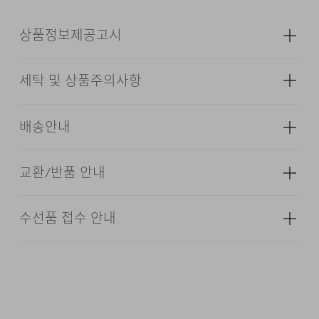
최소화하여 감각적이면서도 안정된 실루엣 역시
매력적인 요소입니다.
상품정보제공고시
세탁 및 상품주의사항
성별
남성
FABRIC & INFORMATION
소재
겉감: 아크릴 75% 모 12% 폴리에스터
배송안내
12% 나일론 1% (심지,보강재,상표,무늬,
TOP-DOWN KNITTING
레이스,밴드 등 제외)
교환/반품 안내
3GAUGE 1PLY LOWGAUGE
색상
아이보리, 블랙
배송기간(물류센터)
6 BUTTON
치수
상품상세정보 참조
본 상품은 오프라인 매장과 동시에 판매하는 상품이므로, 주
수선품 접수 안내
불에 약함. 불꽃 주의
문 접수 및 상품 준비 도중 판매가 증가하여 발송지연 또는
·교환 및 반품은 상품수령 후 7일 이내에 요청 하셔야 하며,
무게
950g
품절 될 수 있으니 양해 부탁드립니다. 배송이 지연되는 경
수선 및 착용상태가 없는 사용하지 않은 상품이어야 합니다.
다리미질은 헝겊을 덮고 80~120˚c로 다리미질을 할 수
시즌
사계절
우 고객님께 빠르게 안내 할 수 있도록 노력하겠습니다. [물
있다.
류센터배송]
·단순 변심으로 인한 교환 및 반품 요청시 왕복 또는 편도 배
24/7 COMMENTS
·제품을 구입하신 매장 또는 인근 브랜드 매장(직영점, 대리
제조자
코오롱인더스트리(주)FnC부문
송비는 고객님 부담입니다.
점, 백화점, 할인점 등)을 통하여 수선 접수가 가능합니다.
(수입품의 경우
드라이클리닝을 해야 하며, 용제의 종류는 석유계에
·결제완료 후 평균 3~5일(휴일 및 공휴일제외) 이내에 배송
매장 접수 시 수선 방법 및 비용에 대해 1차적으로 상담을 받
수입자를 함께 표기)
입체적이고 벌키한 조직감이 느껴지는 로우게이지
한한다.
됩니다.
·맞교환은 불가능하며, 수령하신 상품이 물류센터로 입고된
으실 수 있습니다.