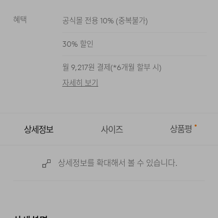
혜택
공식몰 전용 10%
(
중복불가
)
그레이
다크 네이비
화이트
30
% 할인
월
9,217
원 결제(*
6
개월 할부 시)
자세히 보기
상품평
상세정보
사이즈
상세정보를 확대해서 볼 수 있습니다.