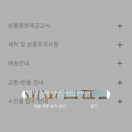
상품정보제공고시
DESCRIPTION
세탁 및 상품주의사항
SUPIMA COTTON 100%
성별
남성
2/32 2PLY YARN
12GG KNIT
소재
겉감: 면 100% (심지,보강재,상표,무늬,
배송안내
레이스,밴드 등 제외)
STRIPE PATTERN
색상
다크 네이비, 화이트, 그레이
ROUND NECK KNIT T-SHIRT
교환/반품 안내
배송기간(물류센터)
SOFT TOUCH
치수
상품상세설명참조
본 상품은 오프라인 매장과 동시에 판매하는 상품이므로, 주
무게
290g
수선품 접수 안내
다리미질은 헝겊을 덮고 80~120˚c로 다리미질을 할 수
문 접수 및 상품 준비 도중 판매가 증가하여 발송지연 또는
·교환 및 반품은 상품수령 후 7일 이내에 요청 하셔야 하며,
있다.
시즌
사계절
품절 될 수 있으니 양해 부탁드립니다. 배송이 지연되는 경
수선 및 착용상태가 없는 사용하지 않은 상품이어야 합니다.
우 고객님께 빠르게 안내 할 수 있도록 노력하겠습니다. [물
24/7 COMMENT
제조자
코오롱인더스트리(주)FnC부문
짜면 안된다.
류센터배송]
·단순 변심으로 인한 교환 및 반품 요청시 왕복 또는 편도 배
·제품을 구입하신 매장 또는 인근 브랜드 매장(직영점, 대리
(수입품의 경우
송비는 고객님 부담입니다.
점, 백화점, 할인점 등)을 통하여 수선 접수가 가능합니다.
수입자를 함께 표기)