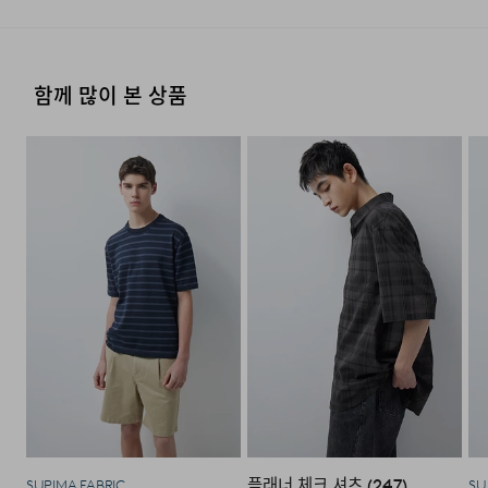
수피마 코튼 100% 원사를 사용했습니다. 수피마 코튼은
그늘에 뉘어서 건조한다
·결제완료 후 평균 3~5일(휴일 및 공휴일제외) 이내에 배송
매장 접수 시 수선 방법 및 비용에 대해 1차적으로 상담을 받
됩니다.
일반 면 대비 섬유 길이가 길고 균일하여 부드러운 터치감과
·맞교환은 불가능하며, 수령하신 상품이 물류센터로 입고된
제조국
중국
으실 수 있습니다.
염소,산소계 표백제로 표백할 수 없다.
후 요청하신 교환상품이 배송됩니다.
우수한 내구성을 동시에 갖추고 있습니다. 안정적인
세탁방법 및
상품상세설명참조
·물류센터 내 상품 부족시, 상품이 있는 타매장에서 이동받
·방문 가능한 매장이 없을 경우, 코오롱인더스트리㈜ FnC
조직감과 자연스러운 탄성을 느끼실 수 있으며, 12GG
함께 많이 본 상품
취급시 주의사항
세탁 후 건조할 때 기계건조를 할 수 없다.
아 배송하므로 평균 배송일보다 1~2일이 지연될 수 있습니
·사이즈 교환만 가능하며 컬러 교환을 원하실 경우, 기존 상
부문 서비스센터로 택배 접수가 가능합니다. 수선 요청 제품
편직으로 제작되어 한여름까지도 부담 없이 착용 가능한
다.
품 반품 후 재 주문이 필요합니다.
과 함께 간단한 수선 내용 및 연락처를 작성한 메모를 동봉
제조연월
2026년 04월
(해당 정보는 실제 상품과
물의 온도 30˚c를 표준으로 약하게 손세탁을 할 수 있다
쾌적한 착용감을 제공합니다.
하여 보내주시기 바랍니다. (택배비는 선불 지급입니다.)
상이할 수 있음. 정확한 제조일은 제품
·반품에 의한 선환불은 불가능 하며, 반품 상품이 물류센터
(세탁기 사용 불가) 세제의 종류는 중성세제를 사용한다.
별도 표기 참고)
로 입고된 후 상품의 이상 유무를 확인한 후에 환불처리 해
·일반적인 수선 기간은 배송 기간 포함하여 약 10일 이내이
라운드 넥을 기반으로 한 니트 티셔츠 구조로 제작되어 단독
[매장직배송]
드립니다.
품질보증기준
코오롱인더스트리㈜FnC부문 제품의
나, 수선의 난이도와 원부자재 수급 상황에 따라 달라질 수
착용은 물론 이너로도 자연스럽게 활용하실 수 있습니다.
품질보증기간은 구입일로부터 1년,
·일부 상품의 경우, 지정된 매장에서 직접 배송이 이루어집
있습니다.
전체적으로 깔끔한 실루엣 위에 스트라이프 패턴을 적용해
입점사 제품의 경우, 업체마다 다를 수
니다.
자세히 보기
캐주얼하면서도 포인트가 되는 스타일로 활용하실 수
있음 그 외 기준은 관련법 및
·자세한 수선 접수 방법과 수선 비용은 아래 '수선품 접수 자
1. 교환 & 반품시 주의사항
소비자분쟁해결 규정에 따름
·지정된 매장의 재고 부족시 타매장에서 재고를 수급하여 배
세히 보기'를 통해 확인 가능합니다.
있습니다.
송하므로 3~7일이 소요됩니다.
·교환 및 반품은 제품 수령 후 7일 이내에 가능합니다.
a/s책임자와
코오롱인더스트리(주)FnC부문 1588-
전화번호
7667
* 예약 및 공동구매와 같은 특정 상품의 경우, 사전에 공지
·상품은 착용한 흔적이 있거나, 상품tag가 손상된 경우 교
된 발송일에 일괄 배송됩니다.
환/반품/환불이 불가합니다. 교환시 맞교환은 불가능하며,
수선품 접수 자세히 보기
상품 입고 후 교환을 원하시는 제품으로 배송해드립니다.
·교환 및 반품내역이 접수되지 않거나, 지정된 반송처로 반
배송지역
플래너 체크 셔츠 (247)
송되지 않을 시, 교환/반품/환불 절차가 지연되오니 양해
SUPIMA FABRIC
SU