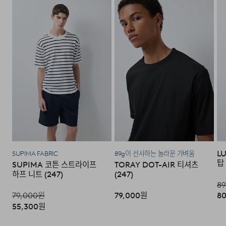
되지 않습니다.
·고객님의 귀책 사유로 상품이 훼손된 경우. (단, 상품의 내
용 확인을 위해 포장 등을 훼손한 경우는 제외)
·포장을 개봉하였거나 포장이 훼손되어 상품가치가 현저히
상실된 경우.
·상품의 TAG, 스티커, 케이스 등을 훼손 및 분실한 경우.
모델 착용 사이즈 : 188cm / L size
·시간의 경과에 의하여 재판매가 곤란할 정도로 상품 등의
가치가 현저히 감소된 경우.
DETAIL
L
SUPIMA FABRIC
89g이 선사하는 놀라운 가벼움
탑 
SUPIMA 코튼 스트라이프
TORAY DOT-AIR 티셔츠
하프 니트 (247)
(247)
89
79,000
원
79,000
원
80
55,300
원