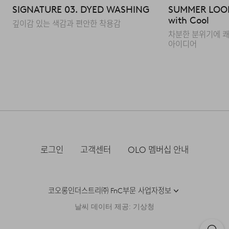
A : 수피마 코튼은 일반 면보다 섬유 길이가 길고 균일한
SIGNATURE 03. DYED WASHING
SUMMER LOO
with Cool
고급 원사입니다. 덕분에 피부에 닿는 촉감이 매우 부드럽고
깊이감 있는 색감과 편안한 착용감
매끄러우며, 일반 면 대비 내구성이 우수해 오랫동안 정돈된
차분한 분위기에 쾌
아이디어
외관을 유지할 수 있다는 것이 큰 장점입니다.
Q : 여름에 입기에는 너무 덥거나 두껍지 않을까요?
A : 가벼운 12GG(게이지) 조직으로 편직되었습니다.
한여름까지도 부담 없이 착용할 수 있는 적절한 두께감과
쾌적한 통기성을 갖추고 있어, 더운 날씨에도 단정한 니트
스타일을 시원하게 즐기실 수 있습니다.
로그인
고객센터
OLO 멤버십 안내
코오롱인더스트리㈜ FnC부문 사업자정보
날씨 데이터 제공: 기상청