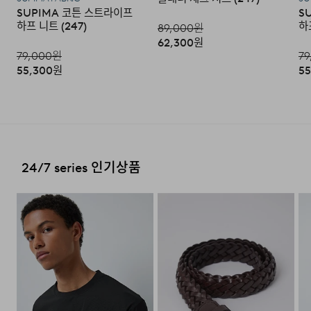
SUPIMA 코튼 스트라이프
S
부탁 드립니다.
전국배송 가능 (제주도나 기타도서 지방은 별도의 요금이 부
하프 니트 (247)
하
89,000
원
과됩니다.)
·교환 및 반품 상품 포장 시 상품이 외부로 유실되지 않도록
62,300
원
테이프 등으로 안전하게 포장하여 발송해 주시기 바랍니다.
79,000
원
79
편의점 픽업 가능 상품에 한하여 주문 시 배송 주소에 원하
55,300
원
55
시는 GS25 편의점을 선택하여 수령 가능하며 상품 도착 시
문자로 안내해 드립니다.
(편의점 픽업 상품은 배송완료 후 6
일 이내 수령 해야하며, 기간 내 미 수령 시, 배송비 고객 부
2. 교환 & 반품시 절차
담으로 반품 처리됩니다. 이점 유의 바랍니다.)
·상품 수령후 2~3일내 구매하신 사이트 "마이페이지" 주
문/배송 내역조회에서 직접 접수 하시거나 고객센터를 통해
접수해주세요.
배송비
24/7 series 인기상품
·직접 반품: 코오롱인더스트리 FnC부문 제품의 반품처 주
회원구매 시 배송비는 2,500원 (3만원 이상 무료) (도서,산
소는 '경기도 화성시 동탄산단 10길 74 코오롱 온라인 9
간,오지 일부 지역은 배송비가 추가됩니다.)
층'입니다. / 고객센터:
1588-7667
(유료)
도서지역 추가 배송료: 3,000~9,000원 (도서지역별로 상
·편의점 반품: 편의점 반품은 편의점 픽업이 가능한 상품에
이하며 추가 금액이 발생할 수 있습니다.)
한해서 이용 가능합니다. 편의점 반품 신청 후 발급되는 승
인번호로 GS25에 설치된 PostBox에 반품 접수를 진행해
주시기 바랍니다.