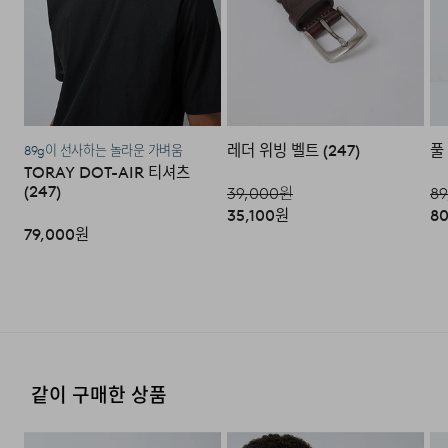
·코오롱물류 인터넷 쇼핑몰 (지정된 반송처로 반송되지 않
을 시, 교환 및 반품 절차가 지연될 수 있습니다.)
·단순 변심으로 인한 교환 및 반품 시 택배비용은 고객님께
서 부담하셔야 합니다. (배송착오 및 제품 불량의 경우 제외)
레더 위빙 벨트 (247)
풀
89g이 선사하는 놀라운 가벼움
3. 교환/반품이 가능한 경우
TORAY DOT-AIR 티셔츠
(247)
39,000
원
89
·상품을 공급받으신 날로부터 7일 이내에 요청이 가능합니
35,100
원
80
다.
79,000
원
·상품을 미사용한 상태에서 반송하여 주십시오.
·반송된 후 물류센터에서 반송확인 후 환불 및 교환처리 됩
니다.
4. 교환/반품이 불가능한 경우
같이 구매한 상품
다음과 같이 상품이 사용/훼손된 경우에는 교환 및 반품이