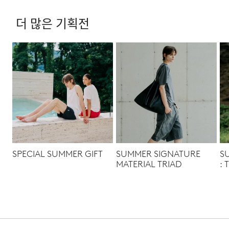
더 많은 기획전
SPECIAL SUMMER GIFT
SUMMER SIGNATURE
S
MATERIAL TRIAD
: 