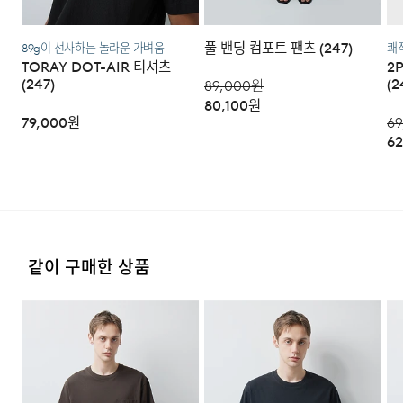
풀 밴딩 컴포트 팬츠 (247)
89g이 선사하는 놀라운 가벼움
쾌적
3. 교환/반품이 가능한 경우
TORAY DOT-AIR 티셔츠
2
(247)
(2
89,000
원
·상품을 공급받으신 날로부터 7일 이내에 요청이 가능합니
80,100
원
다.
79,000
원
69
62
·상품을 미사용한 상태에서 반송하여 주십시오.
·반송된 후 물류센터에서 반송확인 후 환불 및 교환처리 됩
니다.
4. 교환/반품이 불가능한 경우
같이 구매한 상품
다음과 같이 상품이 사용/훼손된 경우에는 교환 및 반품이
되지 않습니다.
·고객님의 귀책 사유로 상품이 훼손된 경우. (단, 상품의 내
용 확인을 위해 포장 등을 훼손한 경우는 제외)
모델 착용 사이즈 : 183cm / L size