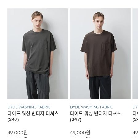
다.
품 반품 후 재 주문이 필요합니다.
세탁 후 건조할 때 기계건조를 할 수 없다.
과 함께 간단한 수선 내용 및 연락처를 작성한 메모를 동봉
이루는 체스트 포켓 디테일로 실용성을 높였으며, 시간이
제조연월
2025년 01월
(해당 정보는 실제 상품과
하여 보내주시기 바랍니다. (택배비는 선불 지급입니다.)
상이할 수 있음. 정확한 제조일은 제품
흐를수록 더해지는 빈티지한 멋이 매력적인 아이템입니다.
·반품에 의한 선환불은 불가능 하며, 반품 상품이 물류센터
물세탁은 되지 않는다.
별도 표기 참고)
로 입고된 후 상품의 이상 유무를 확인한 후에 환불처리 해
·일반적인 수선 기간은 배송 기간 포함하여 약 10일 이내이
[매장직배송]
드립니다.
품질보증기준
코오롱 인더스트리㈜FnC부문 제품의
나, 수선의 난이도와 원부자재 수급 상황에 따라 달라질 수
품질보증기간은 구입일로부터 1년,
·일부 상품의 경우, 지정된 매장에서 직접 배송이 이루어집
있습니다.
입점사 제품의 경우, 업체마다 다를 수
니다.
자세히 보기
있음 그 외 기준은 관련법 및
·자세한 수선 접수 방법과 수선 비용은 아래 '수선품 접수 자
1. 교환 & 반품시 주의사항
소비자분쟁해결 규정에 따름
·지정된 매장의 재고 부족시 타매장에서 재고를 수급하여 배
세히 보기'를 통해 확인 가능합니다.
송하므로 3~7일이 소요됩니다.
·교환 및 반품은 제품 수령 후 7일 이내에 가능합니다.
a/s책임자와
코오롱인더스트리(주)FnC부문 1588-
전화번호
7667
* 예약 및 공동구매와 같은 특정 상품의 경우, 사전에 공지
·상품은 착용한 흔적이 있거나, 상품tag가 손상된 경우 교
된 발송일에 일괄 배송됩니다.
환/반품/환불이 불가합니다. 교환시 맞교환은 불가능하며,
수선품 접수 자세히 보기
상품 입고 후 교환을 원하시는 제품으로 배송해드립니다.
·교환 및 반품내역이 접수되지 않거나, 지정된 반송처로 반
배송지역
송되지 않을 시, 교환/반품/환불 절차가 지연되오니 양해
DYDE WASHING FABRIC
DYDE WASHING FABRIC
DY
다이드 워싱 빈티지 티셔츠
다이드 워싱 빈티지 티셔츠
다
부탁 드립니다.
전국배송 가능 (제주도나 기타도서 지방은 별도의 요금이 부
(247)
(247)
(2
과됩니다.)
·교환 및 반품 상품 포장 시 상품이 외부로 유실되지 않도록
테이프 등으로 안전하게 포장하여 발송해 주시기 바랍니다.
49,000
원
49,000
원
49
편의점 픽업 가능 상품에 한하여 주문 시 배송 주소에 원하