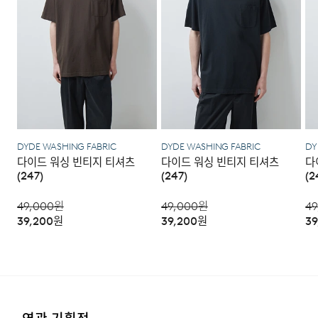
·포장을 개봉하였거나 포장이 훼손되어 상품가치가 현저히
상실된 경우.
·상품의 TAG, 스티커, 케이스 등을 훼손 및 분실한 경우.
DETAIL
·시간의 경과에 의하여 재판매가 곤란할 정도로 상품 등의
가치가 현저히 감소된 경우.
DYDE WASHING FABRIC
DYDE WASHING FABRIC
DY
다이드 워싱 빈티지 티셔츠
다이드 워싱 빈티지 티셔츠
다
(247)
(247)
(2
49,000
원
49,000
원
49
39,200
원
39,200
원
39
실용적인 체스트 포켓 디자인
내추럴한 다이드 워싱 원단