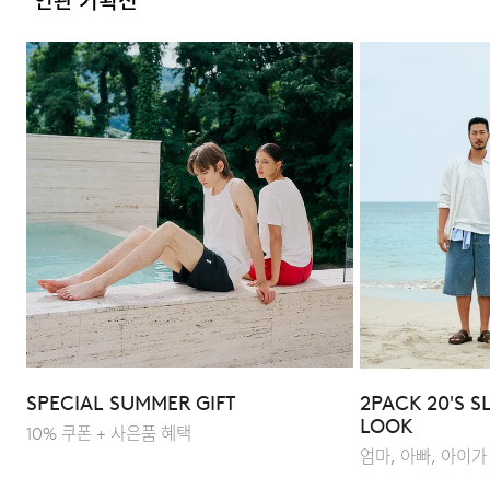
연관 기획전
FAQ
Q : 워싱 공정을 거친 원단의 장점은 무엇인가요?
A : 원단 표면의 불순물을 제거하여 보풀을 방지하고 더욱
부드러운 촉감을 제공합니다. 또한 수축률을 사전에
컨트롤하여 세탁 후 변형이 적으며, 자연스럽고 빈티지한
발색이 유지되는 장점이 있습니다.
Q : 어떻게 스타일링하면 좋을까요?
SPECIAL SUMMER GIFT
2PACK 20'S S
A : 빈티지한 발색이 돋보이는 제품으로 데님 팬츠와
LOOK
10% 쿠폰 + 사은품 혜택
매치했을 때 가장 자연스럽고 조화로운 스타일이
엄마, 아빠, 아이가
완성됩니다. 여유 있는 실루엣 덕분에 단품으로 착용해도