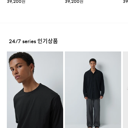
39,200
원
39,200
원
39
시는 GS25 편의점을 선택하여 수령 가능하며 상품 도착 시
문자로 안내해 드립니다.
(편의점 픽업 상품은 배송완료 후 6
일 이내 수령 해야하며, 기간 내 미 수령 시, 배송비 고객 부
2. 교환 & 반품시 절차
담으로 반품 처리됩니다. 이점 유의 바랍니다.)
·상품 수령후 2~3일내 구매하신 사이트 "마이페이지" 주
문/배송 내역조회에서 직접 접수 하시거나 고객센터를 통해
접수해주세요.
배송비
24/7 series 인기상품
·직접 반품: 코오롱인더스트리 FnC부문 제품의 반품처 주
회원구매 시 배송비는 2,500원 (3만원 이상 무료) (도서,산
소는 '경기도 화성시 동탄산단 10길 74 코오롱 온라인 9
간,오지 일부 지역은 배송비가 추가됩니다.)
층'입니다. / 고객센터:
1588-7667
(유료)
도서지역 추가 배송료: 3,000~9,000원 (도서지역별로 상
·편의점 반품: 편의점 반품은 편의점 픽업이 가능한 상품에
이하며 추가 금액이 발생할 수 있습니다.)
한해서 이용 가능합니다. 편의점 반품 신청 후 발급되는 승
인번호로 GS25에 설치된 PostBox에 반품 접수를 진행해
주시기 바랍니다.
·코오롱물류 인터넷 쇼핑몰 (지정된 반송처로 반송되지 않
을 시, 교환 및 반품 절차가 지연될 수 있습니다.)
·단순 변심으로 인한 교환 및 반품 시 택배비용은 고객님께
서 부담하셔야 합니다. (배송착오 및 제품 불량의 경우 제외)