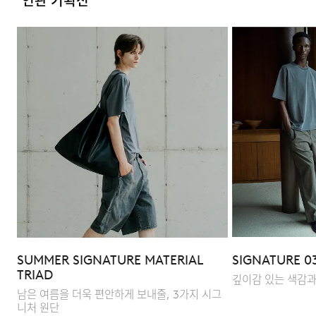
연관 기획전
FAQ
Q : 워싱 공정을 거친 원단의 장점은 무엇인가요?
A : 원단 표면의 불순물을 제거하여 보풀을 방지하고 더욱
부드러운 촉감을 제공합니다. 또한 수축률을 사전에
컨트롤하여 세탁 후 변형이 적으며, 자연스럽고 빈티지한
발색이 유지되는 장점이 있습니다.
Q : 어떻게 스타일링하면 좋을까요?
SUMMER SIGNATURE MATERIAL
SIGNATURE 0
A : 빈티지한 발색이 돋보이는 제품으로 데님 팬츠와
TRIAD
깊이감 있는 색감과
매치했을 때 가장 자연스럽고 조화로운 스타일이
남은 여름을 더욱 편안하게 보내줄, 3가지 시그
완성됩니다. 여유 있는 실루엣 덕분에 단품으로 착용해도
니처 원단