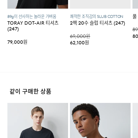
풀
89g이 선사하는 놀라운 가벼움
쾌적한 조직감의 SLUB COTTON
3. 교환/반품이 가능한 경우
TORAY DOT-AIR 티셔츠
2팩 20수 슬럽 티셔츠 (247)
(247)
89
·상품을 공급받으신 날로부터 7일 이내에 요청이 가능합니
69,000
원
80
다.
79,000
원
62,100
원
·상품을 미사용한 상태에서 반송하여 주십시오.
·반송된 후 물류센터에서 반송확인 후 환불 및 교환처리 됩
니다.
4. 교환/반품이 불가능한 경우
같이 구매한 상품
다음과 같이 상품이 사용/훼손된 경우에는 교환 및 반품이
되지 않습니다.
·고객님의 귀책 사유로 상품이 훼손된 경우. (단, 상품의 내
용 확인을 위해 포장 등을 훼손한 경우는 제외)
모델 착용 사이즈 : 183cm / L size