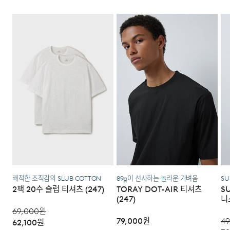
다.
품 반품 후 재 주문이 필요합니다.
세탁 후 건조할 때 기계건조를 할 수 없다.
과 함께 간단한 수선 내용 및 연락처를 작성한 메모를 동봉
이루는 체스트 포켓 디테일로 실용성을 높였으며, 시간이
제조연월
2025년 01월
(해당 정보는 실제 상품과
하여 보내주시기 바랍니다. (택배비는 선불 지급입니다.)
상이할 수 있음. 정확한 제조일은 제품
흐를수록 더해지는 빈티지한 멋이 매력적인 아이템입니다.
·반품에 의한 선환불은 불가능 하며, 반품 상품이 물류센터
물세탁은 되지 않는다.
별도 표기 참고)
로 입고된 후 상품의 이상 유무를 확인한 후에 환불처리 해
·일반적인 수선 기간은 배송 기간 포함하여 약 10일 이내이
[매장직배송]
드립니다.
품질보증기준
코오롱 인더스트리㈜FnC부문 제품의
나, 수선의 난이도와 원부자재 수급 상황에 따라 달라질 수
품질보증기간은 구입일로부터 1년,
·일부 상품의 경우, 지정된 매장에서 직접 배송이 이루어집
있습니다.
입점사 제품의 경우, 업체마다 다를 수
니다.
자세히 보기
있음 그 외 기준은 관련법 및
·자세한 수선 접수 방법과 수선 비용은 아래 '수선품 접수 자
1. 교환 & 반품시 주의사항
소비자분쟁해결 규정에 따름
·지정된 매장의 재고 부족시 타매장에서 재고를 수급하여 배
세히 보기'를 통해 확인 가능합니다.
송하므로 3~7일이 소요됩니다.
·교환 및 반품은 제품 수령 후 7일 이내에 가능합니다.
a/s책임자와
코오롱인더스트리(주)FnC부문 1588-
전화번호
7667
* 예약 및 공동구매와 같은 특정 상품의 경우, 사전에 공지
·상품은 착용한 흔적이 있거나, 상품tag가 손상된 경우 교
된 발송일에 일괄 배송됩니다.
환/반품/환불이 불가합니다. 교환시 맞교환은 불가능하며,
수선품 접수 자세히 보기
상품 입고 후 교환을 원하시는 제품으로 배송해드립니다.
·교환 및 반품내역이 접수되지 않거나, 지정된 반송처로 반
배송지역
송되지 않을 시, 교환/반품/환불 절차가 지연되오니 양해
쾌적한 조직감의 SLUB COTTON
89g이 선사하는 놀라운 가벼움
SU
2팩 20수 슬럽 티셔츠 (247)
TORAY DOT-AIR 티셔츠
S
부탁 드립니다.
전국배송 가능 (제주도나 기타도서 지방은 별도의 요금이 부
(247)
니
과됩니다.)
·교환 및 반품 상품 포장 시 상품이 외부로 유실되지 않도록
69,000
원
테이프 등으로 안전하게 포장하여 발송해 주시기 바랍니다.
79,000
원
49
62,100
원
편의점 픽업 가능 상품에 한하여 주문 시 배송 주소에 원하