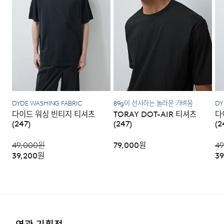
·포장을 개봉하였거나 포장이 훼손되어 상품가치가 현저히
상실된 경우.
·상품의 TAG, 스티커, 케이스 등을 훼손 및 분실한 경우.
DETAIL
·시간의 경과에 의하여 재판매가 곤란할 정도로 상품 등의
가치가 현저히 감소된 경우.
DYDE WASHING FABRIC
89g이 선사하는 놀라운 가벼움
DY
다이드 워싱 빈티지 티셔츠
TORAY DOT-AIR 티셔츠
다
(247)
(247)
(2
49,000
원
79,000
원
49
39,200
원
39
실용적인 체스트 포켓 디자인
내추럴한 다이드 워싱 원단