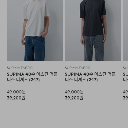
·포장을 개봉하였거나 포장이 훼손되어 상품가치가 현저히
상실된 경우.
·상품의 TAG, 스티커, 케이스 등을 훼손 및 분실한 경우.
·시간의 경과에 의하여 재판매가 곤란할 정도로 상품 등의
가치가 현저히 감소된 경우.
모델 착용 사이즈 : 188cm / L size
SUPIMA FABRIC
SUPIMA FABRIC
SU
SUPIMA 40수 아스킨 더블
SUPIMA 40수 아스킨 더블
S
니스 티셔츠 (247)
니스 티셔츠 (247)
니
49,000
원
49,000
원
49
DETAIL
39,200
원
39,200
원
39