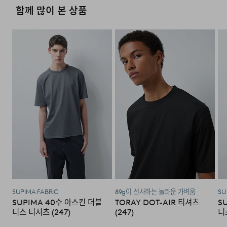
·물류센터 내 상품 부족시, 상품이 있는 타매장에서 이동받
·방문 가능한 매장이 없을 경우, 코오롱인더스트리㈜ FnC
잔털을 정리하고 보풀 발생을 줄여 보다 부드러운 터치감을
함께 많이 본 상품
세탁방법 및
상품상세설명참조
아 배송하므로 평균 배송일보다 1~2일이 지연될 수 있습니
·사이즈 교환만 가능하며 컬러 교환을 원하실 경우, 기존 상
그늘에 뉘어서 건조한다
부문 서비스센터로 택배 접수가 가능합니다. 수선 요청 제품
느끼실 수 있도록 제작했습니다.
취급시 주의사항
다.
품 반품 후 재 주문이 필요합니다.
과 함께 간단한 수선 내용 및 연락처를 작성한 메모를 동봉
염소,산소계 표백제로 표백할 수 없다.
하여 보내주시기 바랍니다. (택배비는 선불 지급입니다.)
제조연월
2026년 03월
(해당 정보는 실제 상품과
편안한 착용감과, 반복 착용에도 형태가 쉽게 무너지지
·반품에 의한 선환불은 불가능 하며, 반품 상품이 물류센터
상이할 수 있음. 정확한 제조일은 제품
로 입고된 후 상품의 이상 유무를 확인한 후에 환불처리 해
않도록 안정적인 디테일에 집중했습니다. 원단에서
세탁 후 건조할 때 기계건조를 할 수 없다.
·일반적인 수선 기간은 배송 기간 포함하여 약 10일 이내이
[매장직배송]
별도 표기 참고)
드립니다.
나, 수선의 난이도와 원부자재 수급 상황에 따라 달라질 수
느껴지는 부드러움과 쾌적함에 더해, 프린트 전사라벨로
품질보증기준
코오롱인더스트리㈜FnC부문 제품의
·일부 상품의 경우, 지정된 매장에서 직접 배송이 이루어집
있습니다.
변경하여 넥라인에서 느껴지는 이물감마저 최소화하실 수
품질보증기간은 구입일로부터 1년,
니다.
있도록 제작했습니다. 넥라인은 이중구조로 제작하여
입점사 제품의 경우, 업체마다 다를 수
·자세한 수선 접수 방법과 수선 비용은 아래 '수선품 접수 자
1. 교환 & 반품시 주의사항
자세히 보기
있음 그 외 기준은 관련법 및
반복착용에도 변형이 생기지 않으며, 모빌론 테이프를
·지정된 매장의 재고 부족시 타매장에서 재고를 수급하여 배
세히 보기'를 통해 확인 가능합니다.
소비자분쟁해결 규정에 따름
송하므로 3~7일이 소요됩니다.
·교환 및 반품은 제품 수령 후 7일 이내에 가능합니다.
어깨라인에 적용하여 오랜시간 원형 그대로 착용하실 수
있도록 제작했습니다. 텀블워싱 공정으로 수축에 대한
a/s책임자와
코오롱인더스트리(주)FnC부문 1588-
* 예약 및 공동구매와 같은 특정 상품의 경우, 사전에 공지
·상품은 착용한 흔적이 있거나, 상품tag가 손상된 경우 교
전화번호
7667
우려까지 최소화하는 작업을 거쳐 오랜 시간 깔끔한 원형의
된 발송일에 일괄 배송됩니다.
환/반품/환불이 불가합니다. 교환시 맞교환은 불가능하며,
수선품 접수 자세히 보기
모습을 유지할 수 있습니다.
상품 입고 후 교환을 원하시는 제품으로 배송해드립니다.
·교환 및 반품내역이 접수되지 않거나, 지정된 반송처로 반
배송지역
송되지 않을 시, 교환/반품/환불 절차가 지연되오니 양해
SUPIMA FABRIC
89g이 선사하는 놀라운 가벼움
SU
SUPIMA 40수 아스킨 더블
TORAY DOT-AIR 티셔츠
S
부탁 드립니다.
전국배송 가능 (제주도나 기타도서 지방은 별도의 요금이 부
니스 티셔츠 (247)
(247)
니
과됩니다.)
·교환 및 반품 상품 포장 시 상품이 외부로 유실되지 않도록