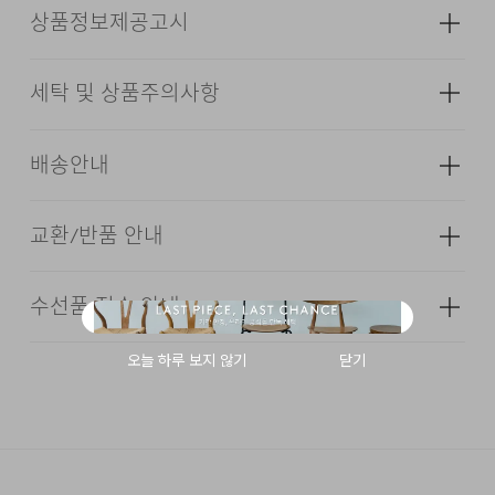
DESCRIPTION
상품정보제공고시
SUPIMA COTTON 65%, ASKIN 35% BLENDED
세탁 및 상품주의사항
ENZYME WASHING
성별
남성
TUMBLE DRY FINISH
소재
겉감: 면 65% 폴리에스터 35% (심지,
배송안내
MOBILON SHOULDER TAPE
보강재,상표,무늬,레이스,밴드 등 제외)
DOUBLE NECK DESIGN
색상
블랙, 라이트 그레이, 화이트, 다크
교환/반품 안내
그레이, 블루, 다크 네이비
배송기간(물류센터)
치수
상품상세설명참조
본 상품은 오프라인 매장과 동시에 판매하는 상품이므로, 주
수선품 접수 안내
24/7 COMMENT
물의 온도 30℃를 표준으로 중성세제를 사용,
문 접수 및 상품 준비 도중 판매가 증가하여 발송지연 또는
·교환 및 반품은 상품수령 후 7일 이내에 요청 하셔야 하며,
무게
190g
세탁기에서 약하게 세탁한다.
품절 될 수 있으니 양해 부탁드립니다. 배송이 지연되는 경
수선 및 착용상태가 없는 사용하지 않은 상품이어야 합니다.
시즌
사계절
우 고객님께 빠르게 안내 할 수 있도록 노력하겠습니다. [물
수피마 코튼 65%와 ASKIN 기능성 폴리에스터 35% 혼방
다리미질은 헝겊을 덮고 80~120˚c로 다리미질을 할 수
류센터배송]
·단순 변심으로 인한 교환 및 반품 요청시 왕복 또는 편도 배
·제품을 구입하신 매장 또는 인근 브랜드 매장(직영점, 대리
원단을 사용했습니다. 수피마 코튼 특유의 부드럽고
제조자
코오롱인더스트리(주)FnC부문
있다.
송비는 고객님 부담입니다.
점, 백화점, 할인점 등)을 통하여 수선 접수가 가능합니다.
매끄러운 촉감에 ASKIN 원사의 쾌적한 기능성을 더해
(수입품의 경우
·결제완료 후 평균 3~5일(휴일 및 공휴일제외) 이내에 배송
매장 접수 시 수선 방법 및 비용에 대해 1차적으로 상담을 받
수입자를 함께 표기)
장시간 착용에도 편안함을 유지하실 수 있도록
손으로 짜는 경우에는 약하게 짜고, 원심 탈수기의 경우는
됩니다.
·맞교환은 불가능하며, 수령하신 상품이 물류센터로 입고된
으실 수 있습니다.
후 요청하신 교환상품이 배송됩니다.
단시간에 짜도록 한다.
구성했습니다. 엔자임 워싱 공정을 적용해 원단 표면의
제조국
베트남