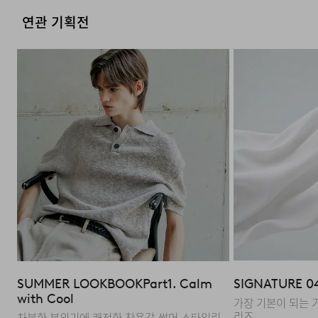
연관 기획전
목 늘어짐 걱정 없는 탄탄한 해리
보풀 발생을 줄인 클린 텍스처
이중 구조 넥라인
FAQ
SUMMER LOOKBOOK
Part1. Calm
SIGNATURE 0
with Cool
Q : 수피마(SUPIMA)와 ASKIN 원사를 함께 사용하면 어떤
가장 기본이 되는 
리즈