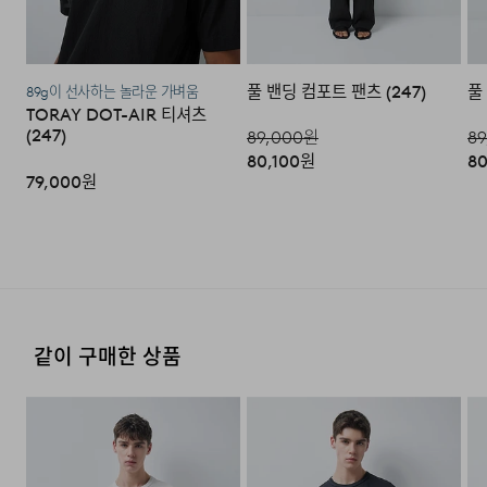
·단순 변심으로 인한 교환 및 반품 시 택배비용은 고객님께
서 부담하셔야 합니다. (배송착오 및 제품 불량의 경우 제외)
풀 밴딩 컴포트 팬츠 (247)
풀
89g이 선사하는 놀라운 가벼움
3. 교환/반품이 가능한 경우
TORAY DOT-AIR 티셔츠
(247)
89,000
원
89
·상품을 공급받으신 날로부터 7일 이내에 요청이 가능합니
80,100
원
80
다.
79,000
원
·상품을 미사용한 상태에서 반송하여 주십시오.
·반송된 후 물류센터에서 반송확인 후 환불 및 교환처리 됩
니다.
4. 교환/반품이 불가능한 경우
같이 구매한 상품
다음과 같이 상품이 사용/훼손된 경우에는 교환 및 반품이
되지 않습니다.
·고객님의 귀책 사유로 상품이 훼손된 경우. (단, 상품의 내
용 확인을 위해 포장 등을 훼손한 경우는 제외)