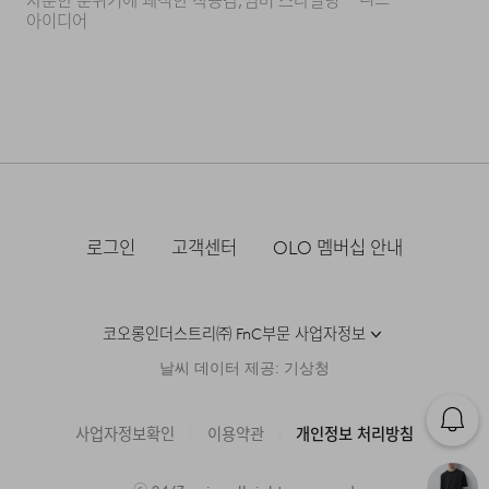
차분한 분위기에 쾌적한 착용감,
썸머 스타일링
점이 좋은가요?
아이디어
A : 면의 캐시미어라 불리는 수피마 코튼의 부드럽고
매끄러운 촉감과, ASKIN 기능성 원사의 속건·냉감 기능을
동시에 누릴 수 있습니다. 부드러운 착용감을 유지하면서도
땀을 빠르게 말려주어 장시간 쾌적한 컨디션을 유지할 수
있는 최적의 조합입니다.
Q : 예민한 피부인데 착용 시 깔끄러운 느낌은 없나요?
로그인
고객센터
OLO 멤버십 안내
A : 피부에 직접 닿는 이물감을 없애기 위해 일반적인 목
뒷면 라벨 대신 프린트 전사 라벨을 적용했습니다. 목덜미에
코오롱인더스트리㈜ FnC부문 사업자정보
닿는 이물감마저 최소화하여 민감한 피부를 가진 분들도
더욱 편안하게 착용하실 수 있습니다.
날씨 데이터 제공: 기상청
사업자정보확인
이용약관
개인정보 처리방침