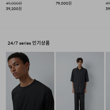
테이프 등으로 안전하게 포장하여 발송해 주시기 바랍니다.
49,000
원
79,000
원
49
편의점 픽업 가능 상품에 한하여 주문 시 배송 주소에 원하
39,200
원
39
시는 GS25 편의점을 선택하여 수령 가능하며 상품 도착 시
문자로 안내해 드립니다.
(편의점 픽업 상품은 배송완료 후 6
일 이내 수령 해야하며, 기간 내 미 수령 시, 배송비 고객 부
2. 교환 & 반품시 절차
담으로 반품 처리됩니다. 이점 유의 바랍니다.)
·상품 수령후 2~3일내 구매하신 사이트 "마이페이지" 주
문/배송 내역조회에서 직접 접수 하시거나 고객센터를 통해
접수해주세요.
배송비
24/7 series 인기상품
·직접 반품: 코오롱인더스트리 FnC부문 제품의 반품처 주
회원구매 시 배송비는 2,500원 (3만원 이상 무료) (도서,산
소는 '경기도 화성시 동탄산단 10길 74 코오롱 온라인 9
간,오지 일부 지역은 배송비가 추가됩니다.)
층'입니다. / 고객센터:
1588-7667
(유료)
도서지역 추가 배송료: 3,000~9,000원 (도서지역별로 상
·편의점 반품: 편의점 반품은 편의점 픽업이 가능한 상품에
이하며 추가 금액이 발생할 수 있습니다.)
한해서 이용 가능합니다. 편의점 반품 신청 후 발급되는 승
인번호로 GS25에 설치된 PostBox에 반품 접수를 진행해
주시기 바랍니다.
·코오롱물류 인터넷 쇼핑몰 (지정된 반송처로 반송되지 않
을 시, 교환 및 반품 절차가 지연될 수 있습니다.)