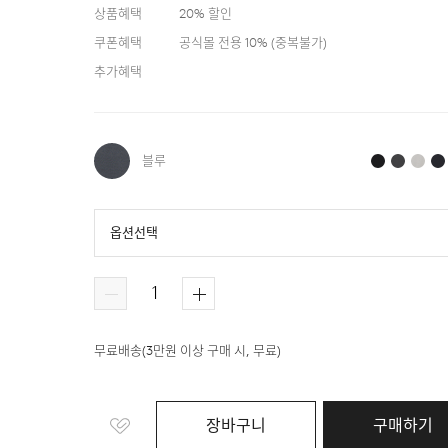
상품혜택
20
% 할인
쿠폰혜택
공식몰 전용 10%
(
중복불가
)
추가혜택
블루
옵션선택
블루
블랙
다크 그레이
라이트 그레이
무료배송
(
3만원 이상 구매 시, 무료
)
장바구니
구매하기