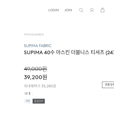
LOGIN
JOIN
TMTAX26201BUX
SUPIMA FABRIC
SUPIMA 40수 아스킨 더블니스 티셔츠 (247
49,000
원
39,200
원
쿠폰 모
최대혜택가
35,280
원
3
쿠폰
품절임박