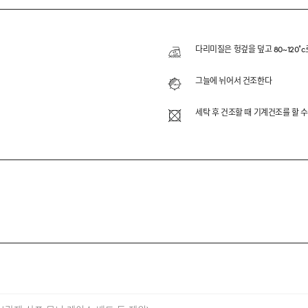
N DOUBLENESS TUMBLE DRY H/S TEE
MA 원사와 ASKIN 원사를 이중지 조직으로 블렌딩하여 제작한 티
다리미질은 헝겊을 덮고 80~120˚c
과 속건 냉감 원사 ASKIN의 조합으로 부드러우면서도 쾌적한
그늘에 뉘어서 건조한다
세탁 후 건조할 때 기계건조를 할 수
SKIN 35% BLENDED
E