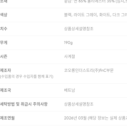
소재
겉감: 면 65% 폴리에스터 35% (심지
색상
블랙, 라이트 그레이, 화이트, 다크 그
24/7 COMMENT
치수
상품상세설명참조
무게
190g
수피마 코튼 65%와 ASKIN
ASKIN 원사의 쾌적한 기능
시즌
사계절
원단 표면의 잔털을 정리하고 
제조자
코오롱인더스트리(주)FnC부문
편안한 착용감과, 반복 착용에
(수입품의 경우 수입자를 함께 표기)
쾌적함에 더해, 프린트 전사라
제조국
베트남
이중구조로 제작하여 반복착용
수 있도록 제작했습니다. 텀블
세탁방법 및 취급시 주의사항
상품상세설명참조
유지할 수 있습니다.
제조연월
2026년 03월
(해당 정보는 실제 상품