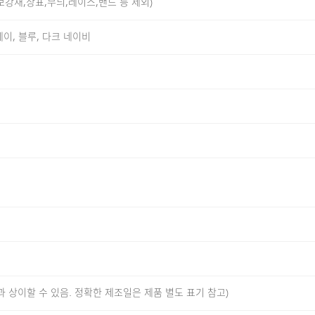
,보강재,상표,무늬,레이스,밴드 등 제외)
레이, 블루, 다크 네이비
 기능성 폴리에스터 35% 혼방 원단을 사용했습니다. 수피마 코
성을 더해 장시간 착용에도 편안함을 유지하실 수 있도록 구성했습
보풀 발생을 줄여 보다 부드러운 터치감을 느끼실 수 있도록 제
도 형태가 쉽게 무너지지 않도록 안정적인 디테일에 집중했습니
벨로 변경하여 넥라인에서 느껴지는 이물감마저 최소화하실 수
에도 변형이 생기지 않으며, 모빌론 테이프를 어깨라인에 적용
워싱 공정으로 수축에 대한 우려까지 최소화하는 작업을 거쳐 오
과 상이할 수 있음. 정확한 제조일은 제품 별도 표기 참고)