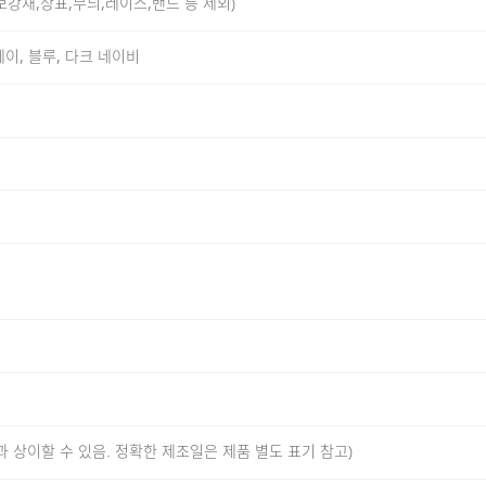
,보강재,상표,무늬,레이스,밴드 등 제외)
레이, 블루, 다크 네이비
 기능성 폴리에스터 35% 혼방 원단을 사용했습니다. 수피마 코
성을 더해 장시간 착용에도 편안함을 유지하실 수 있도록 구성했습
보풀 발생을 줄여 보다 부드러운 터치감을 느끼실 수 있도록 제
도 형태가 쉽게 무너지지 않도록 안정적인 디테일에 집중했습니
벨로 변경하여 넥라인에서 느껴지는 이물감마저 최소화하실 수
에도 변형이 생기지 않으며, 모빌론 테이프를 어깨라인에 적용
워싱 공정으로 수축에 대한 우려까지 최소화하는 작업을 거쳐 오
과 상이할 수 있음. 정확한 제조일은 제품 별도 표기 참고)