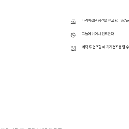
N DOUBLENESS TUMBLE DRY H/S TEE
MA 원사와 ASKIN 원사를 이중지 조직으로 블렌딩하여 제작한 티
다리미질은 헝겊을 덮고 80~120˚c
과 속건 냉감 원사 ASKIN의 조합으로 부드러우면서도 쾌적한
그늘에 뉘어서 건조한다
세탁 후 건조할 때 기계건조를 할 수
SKIN 35% BLENDED
E