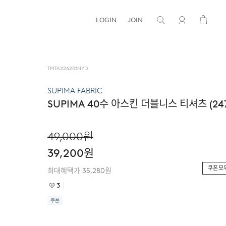
LOGIN
JOIN
TMTAX26201NYD
SUPIMA FABRIC
SUPIMA 40수 아스킨 더블니스 티셔츠 (247
49,000
원
39,200
원
쿠폰 모
최대혜택가
35,280
원
3
쿠폰