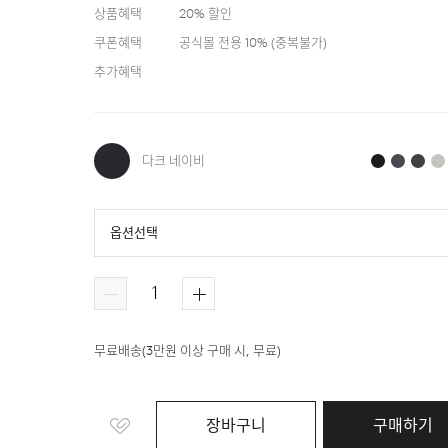
상품혜택
20
% 할인
쿠폰혜택
공식몰 전용 10%
(
중복불가
)
추가혜택
다크 네이비
옵션선택
다크 네이비
블랙
블루
다크 그레이
무료배송
(
3만원 이상 구매 시, 무료
)
장바구니
구매하기