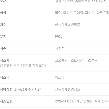
소재
겉감: 면 65% 폴리에스터 35% (심지
색상
블랙, 라이트 그레이, 화이트, 다크 그
24/7 COMMENT
치수
상품상세설명참조
무게
190g
수피마 코튼 65%와 ASKIN
ASKIN 원사의 쾌적한 기능
시즌
사계절
원단 표면의 잔털을 정리하고 
제조자
코오롱인더스트리(주)FnC부문
편안한 착용감과, 반복 착용에
(수입품의 경우 수입자를 함께 표기)
쾌적함에 더해, 프린트 전사라
제조국
베트남
이중구조로 제작하여 반복착용
수 있도록 제작했습니다. 텀블
세탁방법 및 취급시 주의사항
상품상세설명참조
유지할 수 있습니다.
제조연월
2026년 03월
(해당 정보는 실제 상품