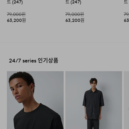
트 (247)
트 (247)
트 
과됩니다.)
·교환 및 반품 상품 포장 시 상품이 외부로 유실되지 않도록
테이프 등으로 안전하게 포장하여 발송해 주시기 바랍니다.
79,000
원
79,000
원
79
편의점 픽업 가능 상품에 한하여 주문 시 배송 주소에 원하
63,200
원
63,200
원
63
시는 GS25 편의점을 선택하여 수령 가능하며 상품 도착 시
문자로 안내해 드립니다.
(편의점 픽업 상품은 배송완료 후 6
일 이내 수령 해야하며, 기간 내 미 수령 시, 배송비 고객 부
2. 교환 & 반품시 절차
담으로 반품 처리됩니다. 이점 유의 바랍니다.)
·상품 수령후 2~3일내 구매하신 사이트 "마이페이지" 주
문/배송 내역조회에서 직접 접수 하시거나 고객센터를 통해
접수해주세요.
배송비
24/7 series 인기상품
·직접 반품: 코오롱인더스트리 FnC부문 제품의 반품처 주
회원구매 시 배송비는 2,500원 (3만원 이상 무료) (도서,산
소는 '경기도 화성시 동탄산단 10길 74 코오롱 온라인 9
간,오지 일부 지역은 배송비가 추가됩니다.)
층'입니다. / 고객센터:
1588-7667
(유료)
도서지역 추가 배송료: 3,000~9,000원 (도서지역별로 상
·편의점 반품: 편의점 반품은 편의점 픽업이 가능한 상품에
이하며 추가 금액이 발생할 수 있습니다.)
한해서 이용 가능합니다. 편의점 반품 신청 후 발급되는 승
인번호로 GS25에 설치된 PostBox에 반품 접수를 진행해
주시기 바랍니다.
·코오롱물류 인터넷 쇼핑몰 (지정된 반송처로 반송되지 않
을 시, 교환 및 반품 절차가 지연될 수 있습니다.)