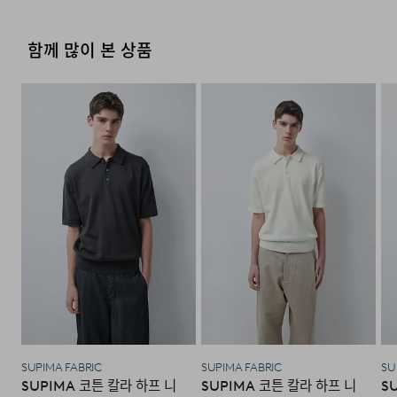
으실 수 있습니다.
염소,산소계 표백제로 표백할 수 없다.
후 요청하신 교환상품이 배송됩니다.
제조국
베트남
우수한 내구성을 동시에 갖추고 있습니다. 안정적인
·물류센터 내 상품 부족시, 상품이 있는 타매장에서 이동받
·방문 가능한 매장이 없을 경우, 코오롱인더스트리㈜ FnC
조직감과 자연스러운 탄성을 느끼실 수 있으며, 12GG
함께 많이 본 상품
세탁방법 및
상품상세설명참조
세탁 후 건조할 때 기계건조를 할 수 없다.
아 배송하므로 평균 배송일보다 1~2일이 지연될 수 있습니
·사이즈 교환만 가능하며 컬러 교환을 원하실 경우, 기존 상
부문 서비스센터로 택배 접수가 가능합니다. 수선 요청 제품
편직으로 제작되어 한여름까지도 부담 없이 착용 가능한
취급시 주의사항
다.
품 반품 후 재 주문이 필요합니다.
과 함께 간단한 수선 내용 및 연락처를 작성한 메모를 동봉
물의 온도 30˚c를 표준으로 약하게 손세탁을 할 수 있다
쾌적한 착용감을 제공합니다.
하여 보내주시기 바랍니다. (택배비는 선불 지급입니다.)
제조연월
2026년 03월
(해당 정보는 실제 상품과
·반품에 의한 선환불은 불가능 하며, 반품 상품이 물류센터
(세탁기 사용 불가) 세제의 종류는 중성세제를 사용한다.
상이할 수 있음. 정확한 제조일은 제품
로 입고된 후 상품의 이상 유무를 확인한 후에 환불처리 해
·일반적인 수선 기간은 배송 기간 포함하여 약 10일 이내이
에센셜한 카라 니트 특유의 단정한 분위기를 기반으로
[매장직배송]
별도 표기 참고)
드립니다.
나, 수선의 난이도와 원부자재 수급 상황에 따라 달라질 수
다양한 스타일에 자연스럽게 어우러질 수 있도록
품질보증기준
코오롱인더스트리㈜FnC부문 제품의
·일부 상품의 경우, 지정된 매장에서 직접 배송이 이루어집
있습니다.
제작했습니다. 과하지 않은 여유감과 깔끔한 실루엣으로
품질보증기간은 구입일로부터 1년,
니다.
자세히 보기
단독 착용은 물론, 이너로도 활용도가 높은 디자인입니다.
입점사 제품의 경우, 업체마다 다를 수
·자세한 수선 접수 방법과 수선 비용은 아래 '수선품 접수 자
1. 교환 & 반품시 주의사항
있음 그 외 기준은 관련법 및
·지정된 매장의 재고 부족시 타매장에서 재고를 수급하여 배
세히 보기'를 통해 확인 가능합니다.
소비자분쟁해결 규정에 따름
송하므로 3~7일이 소요됩니다.
·교환 및 반품은 제품 수령 후 7일 이내에 가능합니다.
a/s책임자와
코오롱인더스트리(주)FnC부문 1588-
* 예약 및 공동구매와 같은 특정 상품의 경우, 사전에 공지
·상품은 착용한 흔적이 있거나, 상품tag가 손상된 경우 교
전화번호
7667
된 발송일에 일괄 배송됩니다.
환/반품/환불이 불가합니다. 교환시 맞교환은 불가능하며,
수선품 접수 자세히 보기
상품 입고 후 교환을 원하시는 제품으로 배송해드립니다.
·교환 및 반품내역이 접수되지 않거나, 지정된 반송처로 반
배송지역
송되지 않을 시, 교환/반품/환불 절차가 지연되오니 양해
SUPIMA FABRIC
SUPIMA FABRIC
SU
SUPIMA 코튼 칼라 하프 니
SUPIMA 코튼 칼라 하프 니
S
부탁 드립니다.
전국배송 가능 (제주도나 기타도서 지방은 별도의 요금이 부