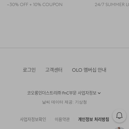
있으며, 내구성이 뛰어나 보풀 발생이 적고 오랫동안 정돈된
~30% OFF + 10% COUPON
24/7 SUMMER 
외관을 유지하는 것이 특징입니다.
Q : 여름에 입기에는 너무 덥거나 두껍지 않을까요?
A : 가벼운 12GG(게이지) 조직으로 편직되었습니다.
한여름까지도 부담 없이 착용할 수 있는 적절한 두께감과
쾌적한 통기성을 갖추고 있어, 더운 날씨에도 단정한 니트
스타일을 시원하게 즐기실 수 있습니다.
로그인
고객센터
OLO 멤버십 안내
코오롱인더스트리㈜ FnC부문 사업자정보
날씨 데이터 제공: 기상청
사업자정보확인
이용약관
개인정보 처리방침