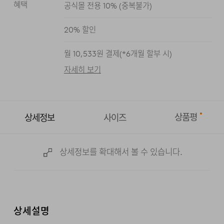
혜택
공식몰 전용 10%
(
중복불가
)
라이트 그레이
블랙
블루
다크 그레이
20
% 할인
월
10,533
원 결제(*
6
개월 할부 시)
자세히 보기
상품평
상세정보
사이즈
상세정보를 확대해서 볼 수 있습니다.
상세설명