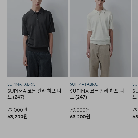
·고객님의 귀책 사유로 상품이 훼손된 경우. (단, 상품의 내
용 확인을 위해 포장 등을 훼손한 경우는 제외)
·포장을 개봉하였거나 포장이 훼손되어 상품가치가 현저히
상실된 경우.
·상품의 TAG, 스티커, 케이스 등을 훼손 및 분실한 경우.
모델 착용 사이즈 : 188cm / L size
·시간의 경과에 의하여 재판매가 곤란할 정도로 상품 등의
가치가 현저히 감소된 경우.
DETAIL
SUPIMA FABRIC
SUPIMA FABRIC
SU
SUPIMA 코튼 칼라 하프 니
SUPIMA 코튼 칼라 하프 니
S
트 (247)
트 (247)
트 
79,000
원
79,000
원
79
63,200
원
63,200
원
63