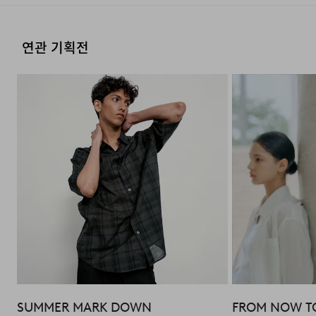
연관 기획전
프리미엄 천연 자개 단추
자연스럽게 안착되는 최적의 니트
텐션
FAQ
Q : 일반 면 니트와 수피마 코튼(SUPIMA COTTON)
니트의 차이점은 무엇인가요?
A : 수피마 코튼은 일반 면보다 섬유 길이가 길고 균일한
고급 원사입니다. 덕분에 훨씬 부드러운 터치감을 느끼실 수
SUMMER MARK DOWN
FROM NOW T