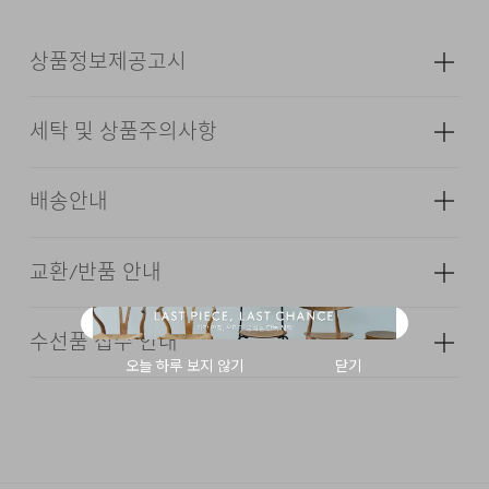
상품정보제공고시
DESCRIPTION
세탁 및 상품주의사항
SUPIMA COTTON 100%
성별
남성
2/32 2PLY YARN
12GG KNIT
소재
겉감: 면 100% (심지,보강재,상표,무늬,
배송안내
레이스,밴드 등 제외)
MOTHER OF PEARL BUTTON
색상
다크 그레이, 라이트 그레이, 블랙,
RIBBED CUFF & HEM
교환/반품 안내
화이트 , 블루, 다크 네이비
배송기간(물류센터)
SOFT TOUCH
치수
상품상세설명참조
본 상품은 오프라인 매장과 동시에 판매하는 상품이므로, 주
수선품 접수 안내
다리미질은 헝겊을 덮고 80~120˚c로 다리미질을 할 수
문 접수 및 상품 준비 도중 판매가 증가하여 발송지연 또는
·교환 및 반품은 상품수령 후 7일 이내에 요청 하셔야 하며,
무게
290g
있다.
품절 될 수 있으니 양해 부탁드립니다. 배송이 지연되는 경
수선 및 착용상태가 없는 사용하지 않은 상품이어야 합니다.
시즌
사계절
우 고객님께 빠르게 안내 할 수 있도록 노력하겠습니다. [물
24/7 COMMENT
짜면 안된다.
류센터배송]
·단순 변심으로 인한 교환 및 반품 요청시 왕복 또는 편도 배
·제품을 구입하신 매장 또는 인근 브랜드 매장(직영점, 대리
제조자
코오롱인더스트리(주)FnC부문
송비는 고객님 부담입니다.
점, 백화점, 할인점 등)을 통하여 수선 접수가 가능합니다.
(수입품의 경우
수피마 코튼 100% 원사를 사용했습니다. 수피마 코튼은
그늘에 뉘어서 건조한다
·결제완료 후 평균 3~5일(휴일 및 공휴일제외) 이내에 배송
매장 접수 시 수선 방법 및 비용에 대해 1차적으로 상담을 받
수입자를 함께 표기)
됩니다.
일반 면 대비 섬유 길이가 길고 균일하여 부드러운 터치감과
·맞교환은 불가능하며, 수령하신 상품이 물류센터로 입고된