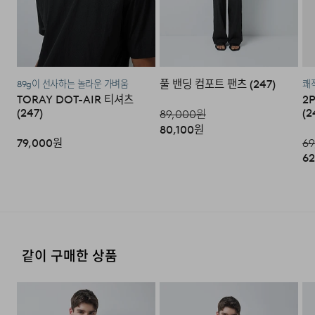
·단순 변심으로 인한 교환 및 반품 시 택배비용은 고객님께
서 부담하셔야 합니다. (배송착오 및 제품 불량의 경우 제외)
풀 밴딩 컴포트 팬츠 (247)
89g이 선사하는 놀라운 가벼움
쾌적
3. 교환/반품이 가능한 경우
TORAY DOT-AIR 티셔츠
2
(247)
(2
89,000
원
·상품을 공급받으신 날로부터 7일 이내에 요청이 가능합니
80,100
원
다.
79,000
원
69
62
·상품을 미사용한 상태에서 반송하여 주십시오.
·반송된 후 물류센터에서 반송확인 후 환불 및 교환처리 됩
니다.
4. 교환/반품이 불가능한 경우
같이 구매한 상품
다음과 같이 상품이 사용/훼손된 경우에는 교환 및 반품이
되지 않습니다.