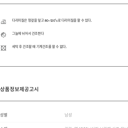
SUPIMA COTTON C
수피마 코튼 100% 원사를 사
다리미질은 헝겊을 덮고 80~120˚c로 다리미질을 할 수 있다.
12GG 조직으로 편직하여 가
그늘에 뉘어서 건조한다
분위기를 완성했습니다.
세탁 후 건조할 때 기계건조를 할 수 없다.
DESCRIPTION
상품정보제공고시
SUPIMA COTTON 100%
2/32 2PLY YARN
12GG KNIT
성별
남성
MOTHER OF PEARL BUT
RIBBED CUFF & HEM