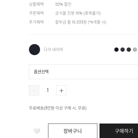
상품혜택
20
% 할인
쿠폰혜택
공식몰 전용 10%
(
중복불가
)
추가혜택
할부금 월
10,533
원 (*
6
개월 시)
다크 네이비
옵션선택
다크 네이비
블랙
블루
다크 그레이
무료배송
(
3만원 이상 구매 시, 무료
)
장바구니
구매하기