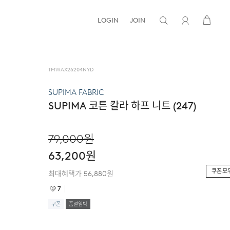
LOGIN
JOIN
TMWAX26204NYD
SUPIMA FABRIC
SUPIMA 코튼 칼라 하프 니트 (247)
79,000
원
63,200
원
쿠폰 모
최대혜택가
56,880
원
7
쿠폰
품절임박