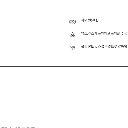
OLLAR H/S KNIT
용해 부드러운 터치감과 정돈된 외관을 동시에 느끼실 수 있도록 
짜면 안된다.
볍고 안정적인 실루엣을 구현했으며, 자개 단추와 립 디테일을
염소,산소계 표백제로 표백할 수 없
물의 온도 30˚c를 표준으로 약하게
TON