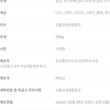
소재
겉감: 면 100% (심지,보강재,상표,무
SOFT TOUCH
색상
다크 그레이, 라이트 그레이, 블랙, 화이
치수
상품상세설명참조
무게
290g
24/7 COMMENT
시즌
사계절
수피마 코튼 100% 원사를 
제조자
코오롱인더스트리(주)FnC부문
내구성을 동시에 갖추고 있습니
(수입품의 경우 수입자를 함께 표기)
한여름까지도 부담 없이 착용 
제조국
베트남
에센셜한 카라 니트 특유의 단
않은 여유감과 깔끔한 실루엣으
세탁방법 및 취급시 주의사항
상품상세설명참조
제조연월
2026년 03월
(해당 정보는 실제 상품