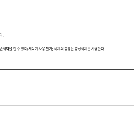
제작한 반팔 카라 니트입니다.
 더해 단정하면서도 고급스러운
다.
 손세탁을 할 수 있다(세탁기 사용 불가) 세제의 종류는 중성세제를 사용한다.