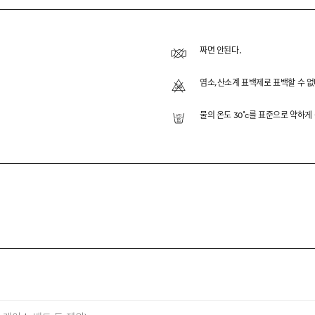
OLLAR H/S KNIT
용해 부드러운 터치감과 정돈된 외관을 동시에 느끼실 수 있도록 
짜면 안된다.
볍고 안정적인 실루엣을 구현했으며, 자개 단추와 립 디테일을
염소,산소계 표백제로 표백할 수 없
물의 온도 30˚c를 표준으로 약하게
TON