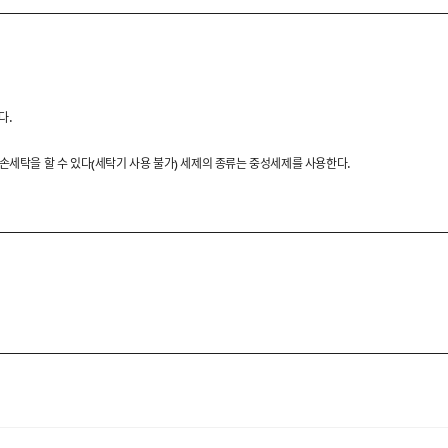
제작한 반팔 카라 니트입니다.
 더해 단정하면서도 고급스러운
다.
 손세탁을 할 수 있다(세탁기 사용 불가) 세제의 종류는 중성세제를 사용한다.