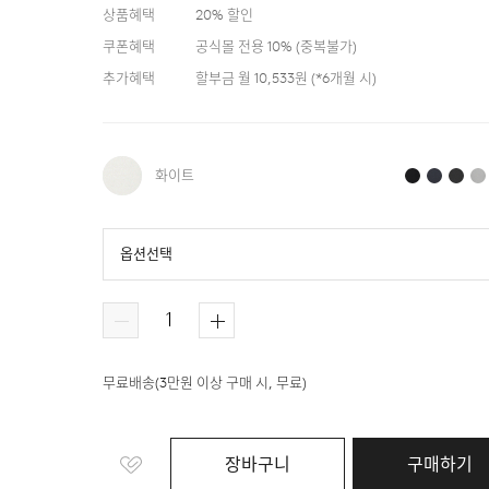
상품혜택
20
% 할인
쿠폰혜택
공식몰 전용 10%
(
중복불가
)
추가혜택
할부금 월
10,533
원 (*
6
개월 시)
화이트
옵션선택
화이트
블랙
블루
다크 그레이
무료배송
(
3만원 이상 구매 시, 무료
)
장바구니
구매하기