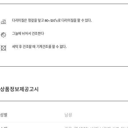
SUPIMA COTTON C
수피마 코튼 100% 원사를 사
다리미질은 헝겊을 덮고 80~120˚c로 다리미질을 할 수 있다.
12GG 조직으로 편직하여 가
그늘에 뉘어서 건조한다
분위기를 완성했습니다.
세탁 후 건조할 때 기계건조를 할 수 없다.
DESCRIPTION
상품정보제공고시
SUPIMA COTTON 100%
2/32 2PLY YARN
12GG KNIT
성별
남성
MOTHER OF PEARL BUT
RIBBED CUFF & HEM