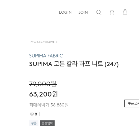
LOGIN
JOIN
TMWAX26204WHX
SUPIMA FABRIC
SUPIMA 코튼 칼라 하프 니트 (247)
79,000
원
63,200
원
쿠폰 모
최대혜택가
56,880
원
8
쿠폰
품절임박