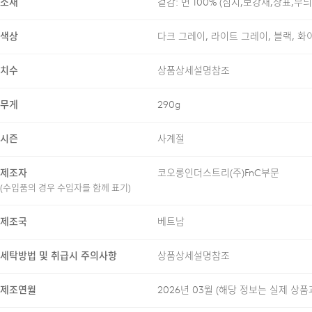
소재
겉감: 면 100% (심지,보강재,상표,무
SOFT TOUCH
색상
다크 그레이, 라이트 그레이, 블랙, 화이
치수
상품상세설명참조
무게
290g
24/7 COMMENT
시즌
사계절
수피마 코튼 100% 원사를 
제조자
코오롱인더스트리(주)FnC부문
내구성을 동시에 갖추고 있습니
(수입품의 경우 수입자를 함께 표기)
한여름까지도 부담 없이 착용 
제조국
베트남
에센셜한 카라 니트 특유의 단
않은 여유감과 깔끔한 실루엣으
세탁방법 및 취급시 주의사항
상품상세설명참조
제조연월
2026년 03월
(해당 정보는 실제 상품