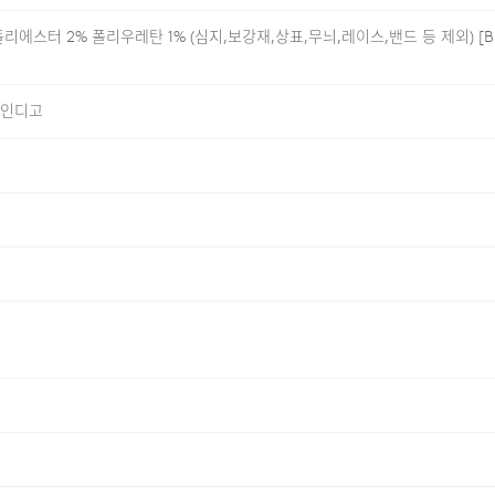
97% 폴리에스터 2% 폴리우레탄 1% (심지,보강재,상표,무늬,레이스,밴드 등 제외) 
, 인디고
은 수작업으로 원단 하나하나를 브러싱하여 정교한 결을 만드는 방
계절 내내 부담 없는 11.5OZ 두께감으로 제작되었습니다.
님 고유의 질감은 유지하면서도 움직임의 제약을 최소화했습니다
어 전체적인 룩의 프로포션을 안정적으로 잡아줍니다.