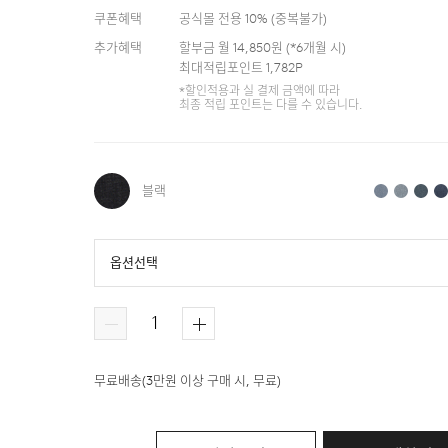
쿠폰혜택
공식몰 전용 10%
(
중복불가
)
추가혜택
할부금 월
14,850
원 (*
6
개월 시)
최대적립포인트
1,782
P
*할인적용과 실 결제 금액에 따라
최종 적립 포인트는 다를 수 있습니다.
블랙
옵션선택
블랙
라이트 블루
블루
인디고
무료배송
(
3만원 이상 구매 시, 무료
)