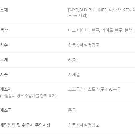
소재
[NYD,BUX,BUL,IND] 겉감: 면 
드 등 제외)
색상
다크 네이비, 블루, 라이트 블루, 블랙
24/7 COMMENT
치수
상품상세설명참조
ALL BRUSH WASHING
무게
670g
있고 섬세한 톤을 선사하며, 사
시즌
사계절
스트레치 소재를 혼용하여 데
자연스럽게 안착되도록 설계되
제조자
코오롱인더스트리(주)FnC부문
(수입품의 경우 수입자를 함께 표기)
제조국
중국
세탁방법 및 취급시 주의사항
상품상세설명참조