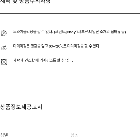
세탁 및 상품주의사항
SEMI-WIDE STRAI
24/7이 추구하는 가장 깔끔
드라이클리닝을 할 수 없다. (프린트,jersey T셔츠류,나일론 소재의 점퍼류 등)
ALL BRUSH WASHING
다리미질은 헝겊을 덮고 80~120˚c로 다리미질을 할 수 있다.
정교한 밸런스로 데일리하게 
세탁 후 건조할 때 기계건조를 할 수 없다.
DESCRIPTION
상품정보제공고시
11.5OZ DENIM
SEMI-WIDE STRAIGHT FI
5PK DETAIL
성별
남성
ALL BRUSH WASHED