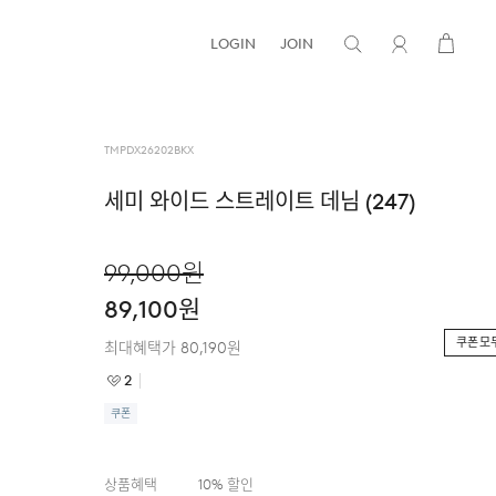
LOGIN
JOIN
TMPDX26202BKX
세미 와이드 스트레이트 데님 (247)
99,000
원
89,100
원
쿠폰 모
최대혜택가
80,190
원
2
쿠폰
상품혜택
10
% 할인