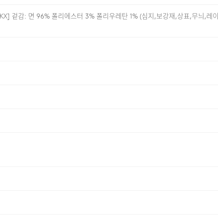
[BKX] 겉감: 면 96% 폴리에스터 3% 폴리우레탄 1% (심지,보강재,상표,무늬,레
식입니다. 일반적인 워싱보다 깊이
. 밑단은 신발의 높이에 관계없이