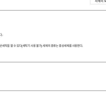
자세히 
다양한 신발과 조화롭게 어우러지는
다.
 손세탁을 할 수 있다(세탁기 사용 불가) 세제의 종류는 중성세제를 사용한다.