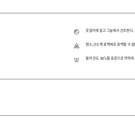
GHT DENIM
하고 이상적인 실루엣의 데님 팬츠입니다.
옷걸이에 걸고 그늘에서 건조한다.
 기법을 통해 은은한 컬러감과 부드러운 텍스처를 구현했습니다. 
염소,산소계 표백제로 표백할 수 없
활용하기 좋은 아이템입니다.
물의 온도 30˚c를 표준으로 약하게
T