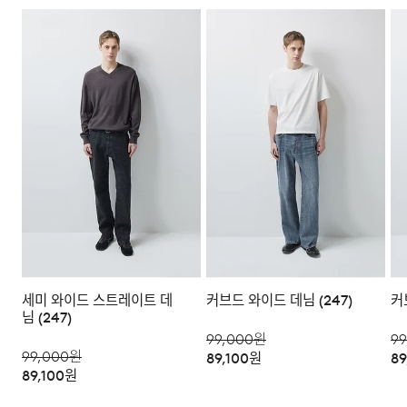
다음과 같이 상품이 사용/훼손된 경우에는 교환 및 반품이
되지 않습니다.
·고객님의 귀책 사유로 상품이 훼손된 경우. (단, 상품의 내
용 확인을 위해 포장 등을 훼손한 경우는 제외)
모델 착용 사이즈 : 183cm / M size
·포장을 개봉하였거나 포장이 훼손되어 상품가치가 현저히
상실된 경우.
DETAIL
·상품의 TAG, 스티커, 케이스 등을 훼손 및 분실한 경우.
·시간의 경과에 의하여 재판매가 곤란할 정도로 상품 등의
가치가 현저히 감소된 경우.
세미 와이드 스트레이트 데
커브드 와이드 데님 (247)
커
님 (247)
99,000
원
99
99,000
원
89,100
원
89
89,100
원