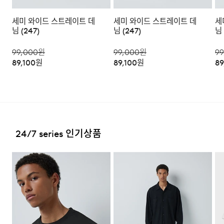
a/s책임자와
코오롱인더스트리(주)FnC부문 1588-
·교환 및 반품내역이 접수되지 않거나, 지정된 반송처로 반
배송지역
전화번호
7667
세미 와이드 스트레이트 데
세미 와이드 스트레이트 데
세
송되지 않을 시, 교환/반품/환불 절차가 지연되오니 양해
님 (247)
님 (247)
님 
부탁 드립니다.
전국배송 가능 (제주도나 기타도서 지방은 별도의 요금이 부
과됩니다.)
99,000
원
99,000
원
99
·교환 및 반품 상품 포장 시 상품이 외부로 유실되지 않도록
테이프 등으로 안전하게 포장하여 발송해 주시기 바랍니다.
89,100
원
89,100
원
89
편의점 픽업 가능 상품에 한하여 주문 시 배송 주소에 원하
시는 GS25 편의점을 선택하여 수령 가능하며 상품 도착 시
문자로 안내해 드립니다.
(편의점 픽업 상품은 배송완료 후 6
일 이내 수령 해야하며, 기간 내 미 수령 시, 배송비 고객 부
2. 교환 & 반품시 절차
담으로 반품 처리됩니다. 이점 유의 바랍니다.)
·상품 수령후 2~3일내 구매하신 사이트 "마이페이지" 주
문/배송 내역조회에서 직접 접수 하시거나 고객센터를 통해
24/7 series 인기상품
접수해주세요.
배송비
·직접 반품: 코오롱인더스트리 FnC부문 제품의 반품처 주
회원구매 시 배송비는 2,500원 (3만원 이상 무료) (도서,산
소는 '경기도 화성시 동탄산단 10길 74 코오롱 온라인 9
간,오지 일부 지역은 배송비가 추가됩니다.)
층'입니다. / 고객센터:
1588-7667
(유료)
도서지역 추가 배송료: 3,000~9,000원 (도서지역별로 상
·편의점 반품: 편의점 반품은 편의점 픽업이 가능한 상품에
이하며 추가 금액이 발생할 수 있습니다.)
한해서 이용 가능합니다. 편의점 반품 신청 후 발급되는 승
인번호로 GS25에 설치된 PostBox에 반품 접수를 진행해