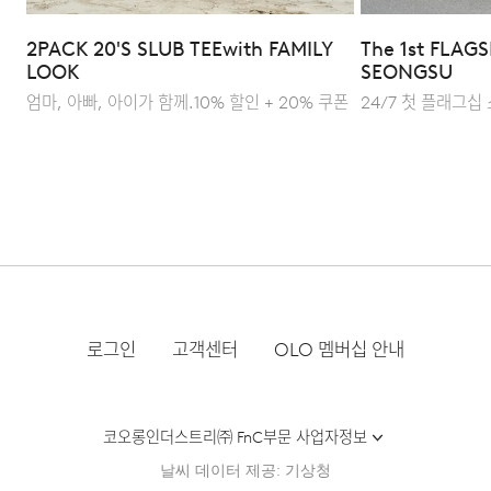
Q : 어떤 식으로 스타일링하는 것이 좋을까요?
2PACK 20'S SLUB TEE
with FAMILY
The 1st FLAGS
A : 가장 범용적인 세미 와이드 핏으로 티셔츠와 점퍼를
LOOK
SEONGSU
활용한 캐주얼 룩은 물론, 셔츠나 자켓과 매치한 클래식한
엄마, 아빠, 아이가 함께.
10% 할인 + 20% 쿠폰
24/7 첫 플래그십
무드까지 조화로운 연출이 가능합니다.
로그인
고객센터
OLO 멤버십 안내
코오롱인더스트리㈜ FnC부문 사업자정보
날씨 데이터 제공: 기상청