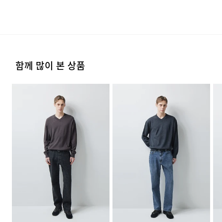
치수
상품상세설명참조
옷걸이에 걸고 그늘에서 건조한다.
류센터배송]
·단순 변심으로 인한 교환 및 반품 요청시 왕복 또는 편도 배
브러싱하여 정교한 결을 만드는 방식입니다. 일반적인
·제품을 구입하신 매장 또는 인근 브랜드 매장(직영점, 대리
송비는 고객님 부담입니다.
무게
650g
점, 백화점, 할인점 등)을 통하여 수선 접수가 가능합니다.
워싱보다 깊이 있고 섬세한 톤을 선사하며, 사계절 내내
다리미질은 헝겊을 덮고 80~120˚c로 다리미질을 할 수
·결제완료 후 평균 3~5일(휴일 및 공휴일제외) 이내에 배송
매장 접수 시 수선 방법 및 비용에 대해 1차적으로 상담을 받
부담 없는 11.5OZ 두께감으로 제작되었습니다.
시즌
사계절
있다.
됩니다.
·맞교환은 불가능하며, 수령하신 상품이 물류센터로 입고된
으실 수 있습니다.
후 요청하신 교환상품이 배송됩니다.
제조자
코오롱인더스트리(주)FnC부문
스트레치 소재를 혼용하여 데님 고유의 질감은
·물류센터 내 상품 부족시, 상품이 있는 타매장에서 이동받
염소,산소계 표백제로 표백할 수 없다.
·방문 가능한 매장이 없을 경우, 코오롱인더스트리㈜ FnC
(수입품의 경우
함께 많이 본 상품
아 배송하므로 평균 배송일보다 1~2일이 지연될 수 있습니
·사이즈 교환만 가능하며 컬러 교환을 원하실 경우, 기존 상
유지하면서도 움직임의 제약을 최소화했습니다. 밑단은
부문 서비스센터로 택배 접수가 가능합니다. 수선 요청 제품
수입자를 함께 표기)
다.
품 반품 후 재 주문이 필요합니다.
세탁 후 건조할 때 기계건조를 할 수 없다.
과 함께 간단한 수선 내용 및 연락처를 작성한 메모를 동봉
신발의 높이에 관계없이 자연스럽게 안착되도록 설계되어
제조국
중국
하여 보내주시기 바랍니다. (택배비는 선불 지급입니다.)
전체적인 룩의 프로포션을 안정적으로 잡아줍니다.
·반품에 의한 선환불은 불가능 하며, 반품 상품이 물류센터
물의 온도 30˚c를 표준으로 약하게 손세탁을 할 수 있다
세탁방법 및
상품상세설명참조
로 입고된 후 상품의 이상 유무를 확인한 후에 환불처리 해
(세탁기 사용 불가) 세제의 종류는 중성세제를 사용한다.
·일반적인 수선 기간은 배송 기간 포함하여 약 10일 이내이
[매장직배송]
취급시 주의사항
드립니다.
나, 수선의 난이도와 원부자재 수급 상황에 따라 달라질 수
·일부 상품의 경우, 지정된 매장에서 직접 배송이 이루어집
있습니다.
제조연월
2026년 03월
(해당 정보는 실제 상품과
니다.
상이할 수 있음. 정확한 제조일은 제품
·자세한 수선 접수 방법과 수선 비용은 아래 '수선품 접수 자
1. 교환 & 반품시 주의사항
별도 표기 참고)
자세히 보기
·지정된 매장의 재고 부족시 타매장에서 재고를 수급하여 배
세히 보기'를 통해 확인 가능합니다.
품질보증기준
코오롱 인더스트리㈜FnC부문 제품의
송하므로 3~7일이 소요됩니다.
·교환 및 반품은 제품 수령 후 7일 이내에 가능합니다.
품질보증기간은 구입일로부터 1년,
입점사 제품의 경우, 업체마다 다를 수
* 예약 및 공동구매와 같은 특정 상품의 경우, 사전에 공지
·상품은 착용한 흔적이 있거나, 상품tag가 손상된 경우 교
있음 그 외 기준은 관련법 및
된 발송일에 일괄 배송됩니다.
환/반품/환불이 불가합니다. 교환시 맞교환은 불가능하며,
수선품 접수 자세히 보기
소비자분쟁해결 규정에 따름
상품 입고 후 교환을 원하시는 제품으로 배송해드립니다.