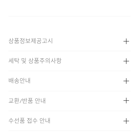
어우러지는 정교한 밸런스로 데일리하게 활용하기 좋은
아이템입니다.
상품정보제공고시
DESCRIPTION
세탁 및 상품주의사항
11.5OZ DENIM
성별
남성
SEMI-WIDE STRAIGHT FIT
5PK DETAIL
소재
[NYD,BUX,BUL,IND] 겉감: 면 97%
배송안내
폴리에스터 2% 폴리우레탄 1% (심지,
ALL BRUSH WASHED
보강재,상표,무늬,레이스,밴드 등 제외)
[BKX] 겉감: 면 96% 폴리에스터 3%
교환/반품 안내
배송기간(물류센터)
폴리우레탄 1% (심지,보강재,상표,무늬,
레이스,밴드 등 제외)
본 상품은 오프라인 매장과 동시에 판매하는 상품이므로, 주
24/7 COMMENT
수선품 접수 안내
드라이클리닝을 할 수 없다. (프린트,jersey T셔츠류,
색상
다크 네이비, 블루, 라이트 블루, 블랙,
문 접수 및 상품 준비 도중 판매가 증가하여 발송지연 또는
·교환 및 반품은 상품수령 후 7일 이내에 요청 하셔야 하며,
인디고
나일론 소재의 점퍼류 등)
품절 될 수 있으니 양해 부탁드립니다. 배송이 지연되는 경
수선 및 착용상태가 없는 사용하지 않은 상품이어야 합니다.
ALL BRUSH WASHING은 수작업으로 원단 하나하나를
우 고객님께 빠르게 안내 할 수 있도록 노력하겠습니다. [물