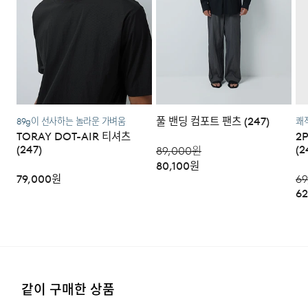
주시기 바랍니다.
·코오롱물류 인터넷 쇼핑몰 (지정된 반송처로 반송되지 않
을 시, 교환 및 반품 절차가 지연될 수 있습니다.)
·단순 변심으로 인한 교환 및 반품 시 택배비용은 고객님께
서 부담하셔야 합니다. (배송착오 및 제품 불량의 경우 제외)
풀 밴딩 컴포트 팬츠 (247)
89g이 선사하는 놀라운 가벼움
쾌적
TORAY DOT-AIR 티셔츠
2
3. 교환/반품이 가능한 경우
(247)
(2
89,000
원
80,100
원
·상품을 공급받으신 날로부터 7일 이내에 요청이 가능합니
79,000
원
69
다.
62
·상품을 미사용한 상태에서 반송하여 주십시오.
·반송된 후 물류센터에서 반송확인 후 환불 및 교환처리 됩
니다.
같이 구매한 상품
4. 교환/반품이 불가능한 경우