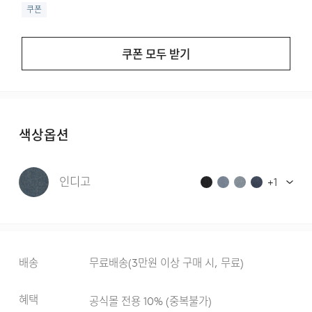
쿠폰
쿠폰 모두 받기
색상옵션
인디고
+
1
배송
무료배송
(
3만원 이상 구매 시, 무료
)
혜택
공식몰 전용 10%
(
중복불가
)