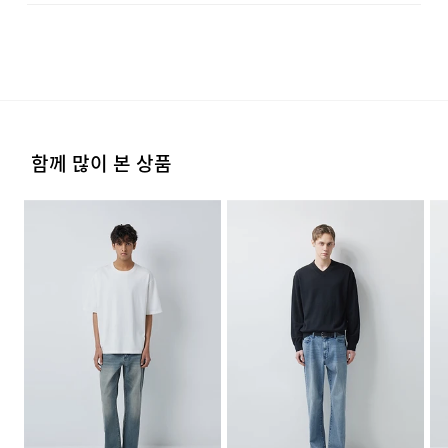
품절 될 수 있으니 양해 부탁드립니다. 배송이 지연되는 경
수선 및 착용상태가 없는 사용하지 않은 상품이어야 합니다.
ALL BRUSH WASHING은 수작업으로 원단 하나하나를
우 고객님께 빠르게 안내 할 수 있도록 노력하겠습니다. [물
치수
상품상세설명참조
옷걸이에 걸고 그늘에서 건조한다.
류센터배송]
·단순 변심으로 인한 교환 및 반품 요청시 왕복 또는 편도 배
브러싱하여 정교한 결을 만드는 방식입니다. 일반적인
·제품을 구입하신 매장 또는 인근 브랜드 매장(직영점, 대리
송비는 고객님 부담입니다.
무게
650g
점, 백화점, 할인점 등)을 통하여 수선 접수가 가능합니다.
워싱보다 깊이 있고 섬세한 톤을 선사하며, 사계절 내내
다리미질은 헝겊을 덮고 80~120˚c로 다리미질을 할 수
·결제완료 후 평균 3~5일(휴일 및 공휴일제외) 이내에 배송
매장 접수 시 수선 방법 및 비용에 대해 1차적으로 상담을 받
부담 없는 11.5OZ 두께감으로 제작되었습니다.
시즌
사계절
있다.
됩니다.
·맞교환은 불가능하며, 수령하신 상품이 물류센터로 입고된
으실 수 있습니다.
후 요청하신 교환상품이 배송됩니다.
제조자
코오롱인더스트리(주)FnC부문
스트레치 소재를 혼용하여 데님 고유의 질감은
·물류센터 내 상품 부족시, 상품이 있는 타매장에서 이동받
염소,산소계 표백제로 표백할 수 없다.
·방문 가능한 매장이 없을 경우, 코오롱인더스트리㈜ FnC
(수입품의 경우
함께 많이 본 상품
아 배송하므로 평균 배송일보다 1~2일이 지연될 수 있습니
·사이즈 교환만 가능하며 컬러 교환을 원하실 경우, 기존 상
유지하면서도 움직임의 제약을 최소화했습니다. 밑단은
부문 서비스센터로 택배 접수가 가능합니다. 수선 요청 제품
수입자를 함께 표기)
다.
품 반품 후 재 주문이 필요합니다.
세탁 후 건조할 때 기계건조를 할 수 없다.
과 함께 간단한 수선 내용 및 연락처를 작성한 메모를 동봉
신발의 높이에 관계없이 자연스럽게 안착되도록 설계되어
제조국
중국
하여 보내주시기 바랍니다. (택배비는 선불 지급입니다.)
전체적인 룩의 프로포션을 안정적으로 잡아줍니다.
·반품에 의한 선환불은 불가능 하며, 반품 상품이 물류센터
물의 온도 30˚c를 표준으로 약하게 손세탁을 할 수 있다
세탁방법 및
상품상세설명참조
로 입고된 후 상품의 이상 유무를 확인한 후에 환불처리 해
(세탁기 사용 불가) 세제의 종류는 중성세제를 사용한다.
·일반적인 수선 기간은 배송 기간 포함하여 약 10일 이내이
[매장직배송]
취급시 주의사항
드립니다.
나, 수선의 난이도와 원부자재 수급 상황에 따라 달라질 수
·일부 상품의 경우, 지정된 매장에서 직접 배송이 이루어집
있습니다.
제조연월
2026년 03월
(해당 정보는 실제 상품과
니다.
상이할 수 있음. 정확한 제조일은 제품
·자세한 수선 접수 방법과 수선 비용은 아래 '수선품 접수 자
1. 교환 & 반품시 주의사항
별도 표기 참고)
자세히 보기
·지정된 매장의 재고 부족시 타매장에서 재고를 수급하여 배
세히 보기'를 통해 확인 가능합니다.
품질보증기준
코오롱 인더스트리㈜FnC부문 제품의
송하므로 3~7일이 소요됩니다.
·교환 및 반품은 제품 수령 후 7일 이내에 가능합니다.
품질보증기간은 구입일로부터 1년,
입점사 제품의 경우, 업체마다 다를 수
* 예약 및 공동구매와 같은 특정 상품의 경우, 사전에 공지
·상품은 착용한 흔적이 있거나, 상품tag가 손상된 경우 교
있음 그 외 기준은 관련법 및
된 발송일에 일괄 배송됩니다.
환/반품/환불이 불가합니다. 교환시 맞교환은 불가능하며,
수선품 접수 자세히 보기