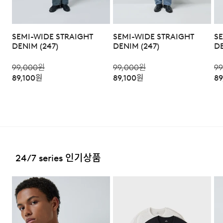
소비자분쟁해결 규정에 따름
상품 입고 후 교환을 원하시는 제품으로 배송해드립니다.
a/s책임자와
코오롱인더스트리(주)FnC부문 1588-
·교환 및 반품내역이 접수되지 않거나, 지정된 반송처로 반
배송지역
전화번호
7667
SEMI-WIDE STRAIGHT
SEMI-WIDE STRAIGHT
S
송되지 않을 시, 교환/반품/환불 절차가 지연되오니 양해
DENIM (247)
DENIM (247)
DE
부탁 드립니다.
전국배송 가능 (제주도나 기타도서 지방은 별도의 요금이 부
과됩니다.)
99,000
원
99,000
원
99
·교환 및 반품 상품 포장 시 상품이 외부로 유실되지 않도록
테이프 등으로 안전하게 포장하여 발송해 주시기 바랍니다.
89,100
원
89,100
원
89
편의점 픽업 가능 상품에 한하여 주문 시 배송 주소에 원하
시는 GS25 편의점을 선택하여 수령 가능하며 상품 도착 시
문자로 안내해 드립니다.
(편의점 픽업 상품은 배송완료 후 6
일 이내 수령 해야하며, 기간 내 미 수령 시, 배송비 고객 부
2. 교환 & 반품시 절차
담으로 반품 처리됩니다. 이점 유의 바랍니다.)
·상품 수령후 2~3일내 구매하신 사이트 "마이페이지" 주
문/배송 내역조회에서 직접 접수 하시거나 고객센터를 통해
접수해주세요.
배송비
24/7 series 인기상품
·직접 반품: 코오롱인더스트리 FnC부문 제품의 반품처 주
회원구매 시 배송비는 2,500원 (3만원 이상 무료) (도서,산
소는 '경기도 화성시 동탄산단 10길 74 코오롱 온라인 9
간,오지 일부 지역은 배송비가 추가됩니다.)
층'입니다. / 고객센터:
1588-7667
(유료)
도서지역 추가 배송료: 3,000~9,000원 (도서지역별로 상
·편의점 반품: 편의점 반품은 편의점 픽업이 가능한 상품에
이하며 추가 금액이 발생할 수 있습니다.)