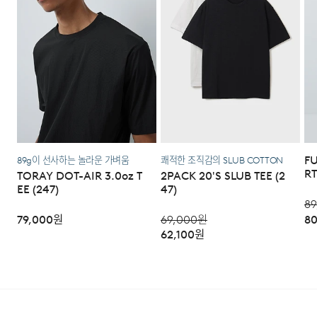
한해서 이용 가능합니다. 편의점 반품 신청 후 발급되는 승
인번호로 GS25에 설치된 PostBox에 반품 접수를 진행해
주시기 바랍니다.
·코오롱물류 인터넷 쇼핑몰 (지정된 반송처로 반송되지 않
을 시, 교환 및 반품 절차가 지연될 수 있습니다.)
·단순 변심으로 인한 교환 및 반품 시 택배비용은 고객님께
서 부담하셔야 합니다. (배송착오 및 제품 불량의 경우 제외)
F
89g이 선사하는 놀라운 가벼움
쾌적한 조직감의 SLUB COTTON
3. 교환/반품이 가능한 경우
RT
TORAY DOT-AIR 3.0oz T
2PACK 20'S SLUB TEE (2
EE (247)
47)
·상품을 공급받으신 날로부터 7일 이내에 요청이 가능합니
89
다.
79,000
원
69,000
원
80
62,100
원
·상품을 미사용한 상태에서 반송하여 주십시오.
·반송된 후 물류센터에서 반송확인 후 환불 및 교환처리 됩
니다.