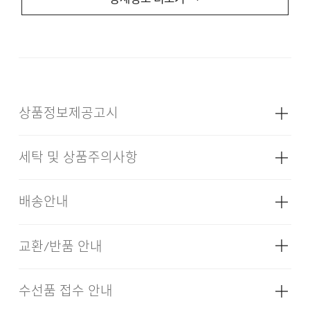
부드러운 텍스처를 구현했습니다. 다양한 신발과 조화롭게
어우러지는 정교한 밸런스로 데일리하게 활용하기 좋은
아이템입니다.
상품정보제공고시
DESCRIPTION
세탁 및 상품주의사항
11.5OZ DENIM
성별
남성
SEMI-WIDE STRAIGHT FIT
5PK DETAIL
소재
[NYD,BUX,BUL,IND] 겉감: 면 97%
배송안내
폴리에스터 2% 폴리우레탄 1% (심지,
ALL BRUSH WASHED
보강재,상표,무늬,레이스,밴드 등 제외)
[BKX] 겉감: 면 96% 폴리에스터 3%
교환/반품 안내
배송기간(물류센터)
폴리우레탄 1% (심지,보강재,상표,무늬,
레이스,밴드 등 제외)
본 상품은 오프라인 매장과 동시에 판매하는 상품이므로, 주
24/7 COMMENT
수선품 접수 안내
드라이클리닝을 할 수 없다. (프린트,jersey T셔츠류,
색상
다크 네이비, 블루, 라이트 블루, 블랙,
문 접수 및 상품 준비 도중 판매가 증가하여 발송지연 또는
·교환 및 반품은 상품수령 후 7일 이내에 요청 하셔야 하며,
인디고
나일론 소재의 점퍼류 등)