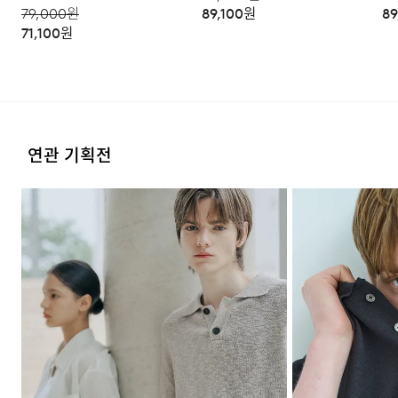
79,000
원
89,100
원
89
71,100
원
실생활을 고려한 편안한 원단 선택
실용적인 5 포켓 디자인
연관 기획전
FAQ
Q : 착용감이 불편하지 않나요?
A : 부드러운 터치감의 데님 소재에 신축성을 가미하여 일상
속 활동성을 높였습니다. 데님 특유의 스타일은
유지하면서도 신체에 가해지는 압박감을 줄여 장시간
착용에도 편안합니다.