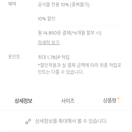
혜택
공식몰 전용 10%
(
중복불가
)
다크 네이비
블랙
라이트 블루
블루
10
% 할인
월
14,850
원 결제(*
6
개월 할부 시)
자세히 보기
포인트
최대
1,782
P 적립
*할인적용과 실 결제 금액에 따라 최종 적립
포
인트는 다를 수 있습니다.
상품평
상세정보
사이즈
상세정보를 확대해서 볼 수 있습니다.