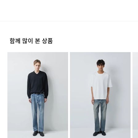
치수
상품상세설명참조
옷걸이에 걸고 그늘에서 건조한다.
류센터배송]
·단순 변심으로 인한 교환 및 반품 요청시 왕복 또는 편도 배
브러싱하여 정교한 결을 만드는 방식입니다. 일반적인
·제품을 구입하신 매장 또는 인근 브랜드 매장(직영점, 대리
송비는 고객님 부담입니다.
무게
650g
점, 백화점, 할인점 등)을 통하여 수선 접수가 가능합니다.
워싱보다 깊이 있고 섬세한 톤을 선사하며, 사계절 내내
다리미질은 헝겊을 덮고 80~120˚c로 다리미질을 할 수
·결제완료 후 평균 3~5일(휴일 및 공휴일제외) 이내에 배송
매장 접수 시 수선 방법 및 비용에 대해 1차적으로 상담을 받
부담 없는 11.5OZ 두께감으로 제작되었습니다.
시즌
사계절
있다.
됩니다.
·맞교환은 불가능하며, 수령하신 상품이 물류센터로 입고된
으실 수 있습니다.
후 요청하신 교환상품이 배송됩니다.
제조자
코오롱인더스트리(주)FnC부문
스트레치 소재를 혼용하여 데님 고유의 질감은
·물류센터 내 상품 부족시, 상품이 있는 타매장에서 이동받
염소,산소계 표백제로 표백할 수 없다.
·방문 가능한 매장이 없을 경우, 코오롱인더스트리㈜ FnC
(수입품의 경우
함께 많이 본 상품
아 배송하므로 평균 배송일보다 1~2일이 지연될 수 있습니
·사이즈 교환만 가능하며 컬러 교환을 원하실 경우, 기존 상
유지하면서도 움직임의 제약을 최소화했습니다. 밑단은
부문 서비스센터로 택배 접수가 가능합니다. 수선 요청 제품
수입자를 함께 표기)
다.
품 반품 후 재 주문이 필요합니다.
세탁 후 건조할 때 기계건조를 할 수 없다.
과 함께 간단한 수선 내용 및 연락처를 작성한 메모를 동봉
신발의 높이에 관계없이 자연스럽게 안착되도록 설계되어
제조국
중국
하여 보내주시기 바랍니다. (택배비는 선불 지급입니다.)
전체적인 룩의 프로포션을 안정적으로 잡아줍니다.
·반품에 의한 선환불은 불가능 하며, 반품 상품이 물류센터
물의 온도 30˚c를 표준으로 약하게 손세탁을 할 수 있다
세탁방법 및
상품상세설명참조
로 입고된 후 상품의 이상 유무를 확인한 후에 환불처리 해
(세탁기 사용 불가) 세제의 종류는 중성세제를 사용한다.
·일반적인 수선 기간은 배송 기간 포함하여 약 10일 이내이
[매장직배송]
취급시 주의사항
드립니다.
나, 수선의 난이도와 원부자재 수급 상황에 따라 달라질 수
·일부 상품의 경우, 지정된 매장에서 직접 배송이 이루어집
있습니다.
제조연월
2026년 03월
(해당 정보는 실제 상품과
니다.
상이할 수 있음. 정확한 제조일은 제품
·자세한 수선 접수 방법과 수선 비용은 아래 '수선품 접수 자
1. 교환 & 반품시 주의사항
별도 표기 참고)
자세히 보기
·지정된 매장의 재고 부족시 타매장에서 재고를 수급하여 배
세히 보기'를 통해 확인 가능합니다.
품질보증기준
코오롱 인더스트리㈜FnC부문 제품의
송하므로 3~7일이 소요됩니다.
·교환 및 반품은 제품 수령 후 7일 이내에 가능합니다.
품질보증기간은 구입일로부터 1년,
입점사 제품의 경우, 업체마다 다를 수
* 예약 및 공동구매와 같은 특정 상품의 경우, 사전에 공지
·상품은 착용한 흔적이 있거나, 상품tag가 손상된 경우 교
있음 그 외 기준은 관련법 및
된 발송일에 일괄 배송됩니다.
환/반품/환불이 불가합니다. 교환시 맞교환은 불가능하며,
수선품 접수 자세히 보기
소비자분쟁해결 규정에 따름
상품 입고 후 교환을 원하시는 제품으로 배송해드립니다.