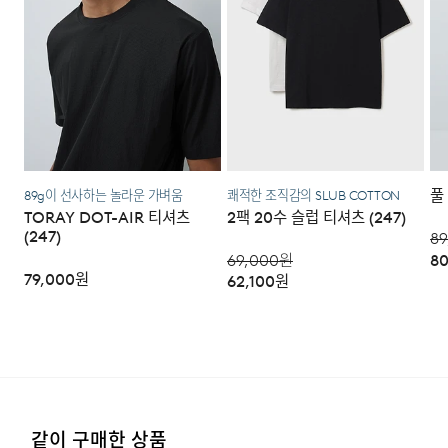
주시기 바랍니다.
·코오롱물류 인터넷 쇼핑몰 (지정된 반송처로 반송되지 않
을 시, 교환 및 반품 절차가 지연될 수 있습니다.)
·단순 변심으로 인한 교환 및 반품 시 택배비용은 고객님께
서 부담하셔야 합니다. (배송착오 및 제품 불량의 경우 제외)
풀
89g이 선사하는 놀라운 가벼움
쾌적한 조직감의 SLUB COTTON
3. 교환/반품이 가능한 경우
TORAY DOT-AIR 티셔츠
2팩 20수 슬럽 티셔츠 (247)
(247)
89
·상품을 공급받으신 날로부터 7일 이내에 요청이 가능합니
69,000
원
80
다.
79,000
원
62,100
원
·상품을 미사용한 상태에서 반송하여 주십시오.
·반송된 후 물류센터에서 반송확인 후 환불 및 교환처리 됩
니다.
4. 교환/반품이 불가능한 경우
같이 구매한 상품