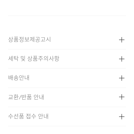
어우러지는 정교한 밸런스로 데일리하게 활용하기 좋은
아이템입니다.
상품정보제공고시
DESCRIPTION
세탁 및 상품주의사항
11.5OZ DENIM
성별
남성
SEMI-WIDE STRAIGHT FIT
5PK DETAIL
소재
[NYD,BUX,BUL,IND] 겉감: 면 97%
배송안내
폴리에스터 2% 폴리우레탄 1% (심지,
ALL BRUSH WASHED
보강재,상표,무늬,레이스,밴드 등 제외)
[BKX] 겉감: 면 96% 폴리에스터 3%
교환/반품 안내
배송기간(물류센터)
폴리우레탄 1% (심지,보강재,상표,무늬,
레이스,밴드 등 제외)
본 상품은 오프라인 매장과 동시에 판매하는 상품이므로, 주
24/7 COMMENT
수선품 접수 안내
드라이클리닝을 할 수 없다. (프린트,jersey T셔츠류,
색상
다크 네이비, 블루, 라이트 블루, 블랙,
문 접수 및 상품 준비 도중 판매가 증가하여 발송지연 또는
·교환 및 반품은 상품수령 후 7일 이내에 요청 하셔야 하며,
인디고
나일론 소재의 점퍼류 등)
품절 될 수 있으니 양해 부탁드립니다. 배송이 지연되는 경
수선 및 착용상태가 없는 사용하지 않은 상품이어야 합니다.
ALL BRUSH WASHING은 수작업으로 원단 하나하나를
우 고객님께 빠르게 안내 할 수 있도록 노력하겠습니다. [물