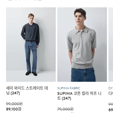
다음과 같이 상품이 사용/훼손된 경우에는 교환 및 반품이
되지 않습니다.
·고객님의 귀책 사유로 상품이 훼손된 경우. (단, 상품의 내
용 확인을 위해 포장 등을 훼손한 경우는 제외)
모델 착용 사이즈 : 183cm / M size
·포장을 개봉하였거나 포장이 훼손되어 상품가치가 현저히
상실된 경우.
DETAIL
·상품의 TAG, 스티커, 케이스 등을 훼손 및 분실한 경우.
·시간의 경과에 의하여 재판매가 곤란할 정도로 상품 등의
가치가 현저히 감소된 경우.
세미 와이드 스트레이트 데
SUPIMA FABRIC
DY
님 (247)
SUPIMA 코튼 칼라 하프 니
다
트 (247)
99,000
원
99
89,100
원
79,000
원
89