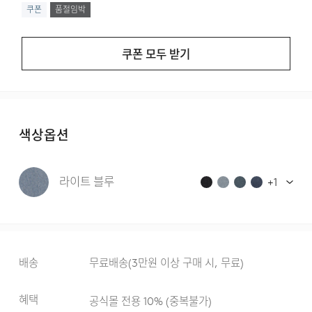
쿠폰
품절임박
쿠폰 모두 받기
색상옵션
라이트 블루
+
1
배송
무료배송
(
3만원 이상 구매 시, 무료
)
혜택
공식몰 전용 10%
(
중복불가
)