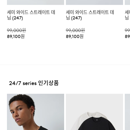
a/s책임자와
코오롱인더스트리(주)FnC부문 1588-
·교환 및 반품내역이 접수되지 않거나, 지정된 반송처로 반
배송지역
전화번호
7667
세미 와이드 스트레이트 데
세미 와이드 스트레이트 데
세
송되지 않을 시, 교환/반품/환불 절차가 지연되오니 양해
님 (247)
님 (247)
님 
부탁 드립니다.
전국배송 가능 (제주도나 기타도서 지방은 별도의 요금이 부
과됩니다.)
99,000
원
99,000
원
99
·교환 및 반품 상품 포장 시 상품이 외부로 유실되지 않도록
테이프 등으로 안전하게 포장하여 발송해 주시기 바랍니다.
89,100
원
89,100
원
89
편의점 픽업 가능 상품에 한하여 주문 시 배송 주소에 원하
시는 GS25 편의점을 선택하여 수령 가능하며 상품 도착 시
문자로 안내해 드립니다.
(편의점 픽업 상품은 배송완료 후 6
일 이내 수령 해야하며, 기간 내 미 수령 시, 배송비 고객 부
2. 교환 & 반품시 절차
담으로 반품 처리됩니다. 이점 유의 바랍니다.)
·상품 수령후 2~3일내 구매하신 사이트 "마이페이지" 주
문/배송 내역조회에서 직접 접수 하시거나 고객센터를 통해
접수해주세요.
배송비
24/7 series 인기상품
·직접 반품: 코오롱인더스트리 FnC부문 제품의 반품처 주
회원구매 시 배송비는 2,500원 (3만원 이상 무료) (도서,산
소는 '경기도 화성시 동탄산단 10길 74 코오롱 온라인 9
간,오지 일부 지역은 배송비가 추가됩니다.)
층'입니다. / 고객센터:
1588-7667
(유료)
도서지역 추가 배송료: 3,000~9,000원 (도서지역별로 상
·편의점 반품: 편의점 반품은 편의점 픽업이 가능한 상품에
이하며 추가 금액이 발생할 수 있습니다.)
한해서 이용 가능합니다. 편의점 반품 신청 후 발급되는 승
인번호로 GS25에 설치된 PostBox에 반품 접수를 진행해